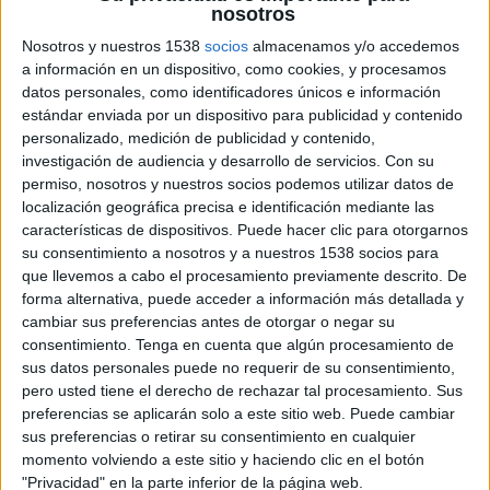
nosotros
Miércoles, 15/10/2025
Nosotros y nuestros 1538
socios
almacenamos y/o accedemos
a información en un dispositivo, como cookies, y procesamos
20:30
NBA Pretemporada
datos personales, como identificadores únicos e información
Los Angeles Lakers
estándar enviada por un dispositivo para publicidad y contenido
personalizado, medición de publicidad y contenido,
Dallas Mavericks
investigación de audiencia y desarrollo de servicios.
Con su
Disney+ Premium
Disney+ Estándar
ESPN
permiso, nosotros y nuestros socios podemos utilizar datos de
localización geográfica precisa e identificación mediante las
Domingo, 12/10/2025
características de dispositivos. Puede hacer clic para otorgarnos
su consentimiento a nosotros y a nuestros 1538 socios para
17:00
NBA Pretemporada
que llevemos a cabo el procesamiento previamente descrito. De
forma alternativa, puede acceder a información más detallada y
Boston Celtics
cambiar sus preferencias antes de otorgar o negar su
Cleveland Cavaliers
consentimiento.
Tenga en cuenta que algún procesamiento de
ESPN 3
sus datos personales puede no requerir de su consentimiento,
pero usted tiene el derecho de rechazar tal procesamiento. Sus
19:30
NBA Pretemporada
preferencias se aplicarán solo a este sitio web. Puede cambiar
sus preferencias o retirar su consentimiento en cualquier
Los Angeles Clippers
momento volviendo a este sitio y haciendo clic en el botón
Denver Nuggets
"Privacidad" en la parte inferior de la página web.