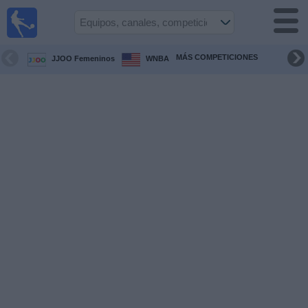
Fútbol en
Vivo
Guatemala
MÁS COMPETICIONES
JJOO Femeninos
WNBA
Guía de
Partidos
Televisados
Fútbol
hoy
Equipos
Competiciones
Canales
TV
Otros