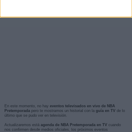
En este momento, no hay
eventos televisados en vivo de NBA
Pretemporada
pero te mostramos un historial con la
guía en TV
de lo
último que se pudo ver en televisión.
Actualizaremos está
agenda de NBA Pretemporada en TV
cuando
nos confirmen desde medios oficiales, los próximos eventos