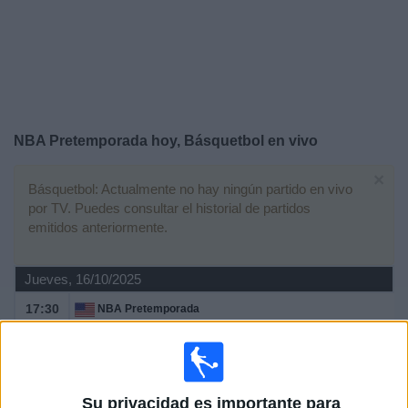
Deportes
Noticias
Widget
NBA Pretemporada hoy, Básquetbol en vivo
×
Básquetbol: Actualmente no hay ningún partido en vivo
por TV. Puedes consultar el historial de partidos
emitidos anteriormente.
Jueves, 16/10/2025
17:30
NBA Pretemporada
Atlanta Hawks
Houston Rockets
ESPN 4
Disney+ Premium
Su privacidad es importante para