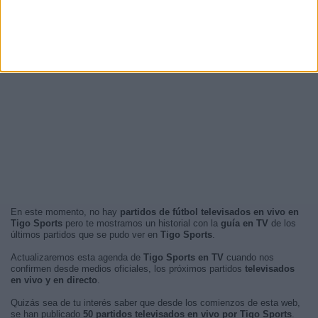
En este momento, no hay
partidos de fútbol televisados en vivo en
Tigo Sports
pero te mostramos un historial con la
guía en TV
de los
últimos partidos que se pudo ver en
Tigo Sports
.
Actualizaremos esta agenda de
Tigo Sports en TV
cuando nos
confirmen desde medios oficiales, los próximos partidos
televisados
en vivo y en directo
.
Quizás sea de tu interés saber que desde los comienzos de esta web,
se han publicado
50 partidos televisados en vivo por Tigo Sports
.