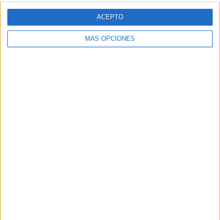
Ver ranking completo
ACEPTO
RANKING POR DEPORTES
MÁS OPCIONES
Fútbol
1,522 (100%)
Ver ranking completo
Nº DE PARTIDOS POR DÍA DE LA SEMANA
LUNES
MARTES
MIÉRCOLES
JUEVES
71
122
256
167
4.66%
8.02%
16.82%
10.97%
VIERNES
SÁBADO
DOMINGO
110
405
391
7.23%
26.61%
25.69%
Nº DE PARTIDOS POR MES