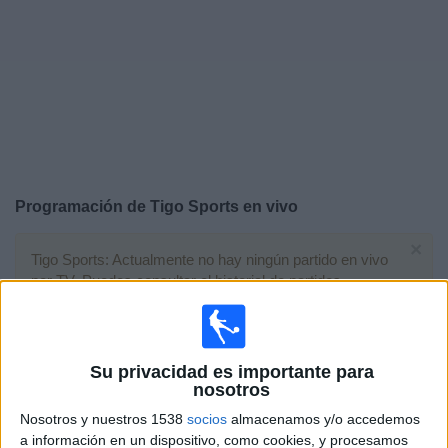
Deportes
Noticias
Widget
Programación de
Tigo Sports
en vivo
×
Tigo Sports: Actualmente no hay ningún partido en vivo
por TV. Puedes consultar el historial de partidos
emitidos anteriormente.
Domingo, 19/07/2026
Su privacidad es importante para
nosotros
13:00
FIFA Copa Mundial 2026
Final
Nosotros y nuestros 1538
socios
almacenamos y/o accedemos
a información en un dispositivo, como cookies, y procesamos