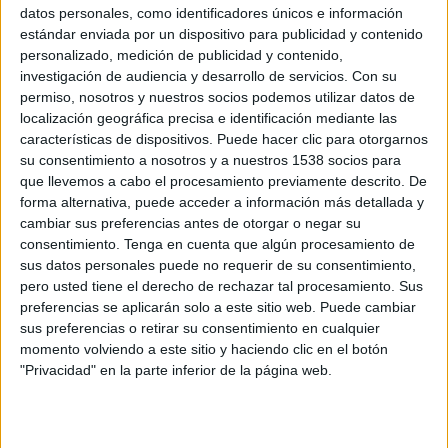
España
datos personales, como identificadores únicos e información
Argentina
estándar enviada por un dispositivo para publicidad y contenido
personalizado, medición de publicidad y contenido,
Tigo Sports App
Tigo Sports
FOX
Canal 7
investigación de audiencia y desarrollo de servicios.
Con su
permiso, nosotros y nuestros socios podemos utilizar datos de
Sábado, 18/07/2026
localización geográfica precisa e identificación mediante las
15:00
características de dispositivos. Puede hacer clic para otorgarnos
FIFA Copa Mundial 2026
su consentimiento a nosotros y a nuestros 1538 socios para
3er Puesto
que llevemos a cabo el procesamiento previamente descrito. De
Francia
forma alternativa, puede acceder a información más detallada y
cambiar sus preferencias antes de otorgar o negar su
Inglaterra
consentimiento.
Tenga en cuenta que algún procesamiento de
Tigo Sports App
Tigo Sports
sus datos personales puede no requerir de su consentimiento,
pero usted tiene el derecho de rechazar tal procesamiento. Sus
Miércoles, 15/07/2026
preferencias se aplicarán solo a este sitio web. Puede cambiar
sus preferencias o retirar su consentimiento en cualquier
13:00
FIFA Copa Mundial 2026
momento volviendo a este sitio y haciendo clic en el botón
Semifinales
"Privacidad" en la parte inferior de la página web.
Inglaterra
Argentina
Tigo Sports App
Tigo Sports
FOX
Canal 11