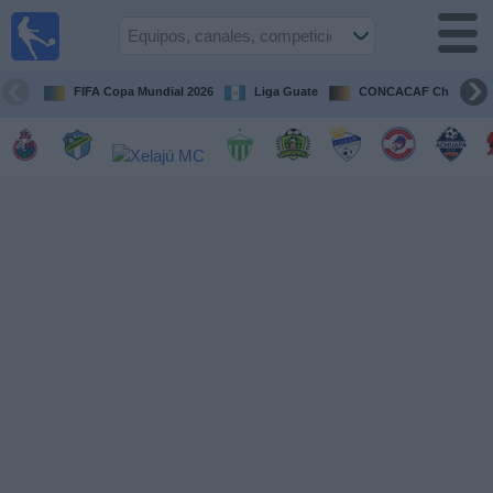
Fútbol en
Vivo
Guatemala
FIFA Copa Mundial 2026
Liga Guate
CONCACAF Champion
Guía de
Partidos
Televisados
Fútbol
hoy
Equipos
Competiciones
Canales
TV
Otros