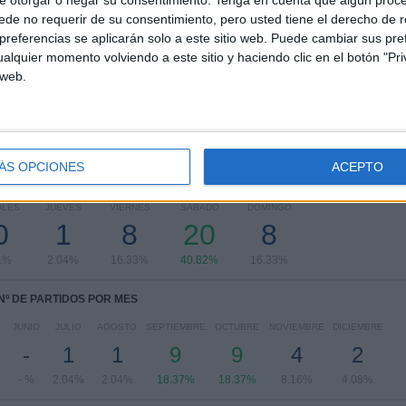
de no requerir de su consentimiento, pero usted tiene el derecho de r
Liga Guate
32 (65.31%)
referencias se aplicarán solo a este sitio web. Puede cambiar sus pref
Primera División Ascenso
17 (34.69%)
alquier momento volviendo a este sitio y haciendo clic en el botón "Pri
 web.
Ver ranking completo
ÁS OPCIONES
ACEPTO
PARTIDOS POR DÍA DE LA SEMANA
OLES
JUEVES
VIERNES
SÁBADO
DOMINGO
0
1
8
20
8
1%
2.04%
16.33%
40.82%
16.33%
Nº DE PARTIDOS POR MES
JUNIO
JULIO
AGOSTO
SEPTIEMBRE
OCTUBRE
NOVIEMBRE
DICIEMBRE
-
1
1
9
9
4
2
- %
2.04%
2.04%
18.37%
18.37%
8.16%
4.08%