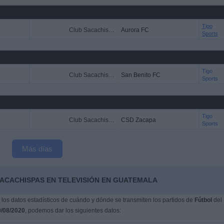
Tigo
Club Sacachispas
Aurora FC
Sports
Tigo
Club Sacachispas
San Benito FC
Sports
Tigo
Club Sacachispas
CSD Zacapa
Sports
Más días
SACACHISPAS EN TELEVISIÓN EN GUATEMALA
os datos estadísticos de cuándo y dónde se transmiten los partidos de
Fútbol
del
/08/2020
, podemos dar los siguientes datos: