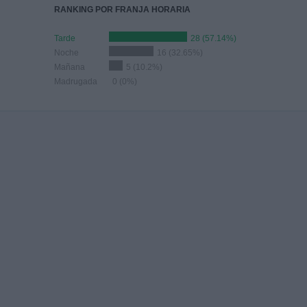
RANKING POR FRANJA HORARIA
Tarde
28 (57.14%)
Noche
16 (32.65%)
Mañana
5 (10.2%)
Madrugada
0 (0%)