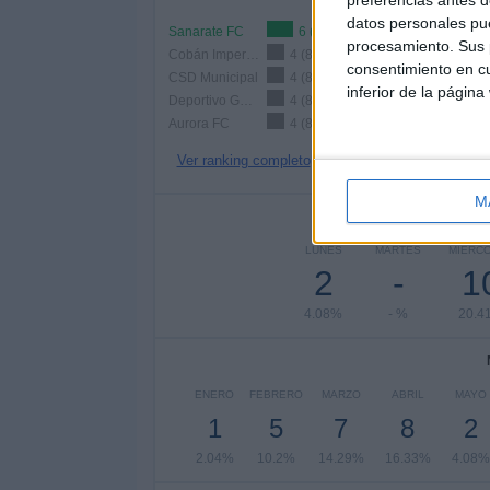
datos personales pue
Sanarate FC
6 (12.24%)
procesamiento. Sus p
Cobán Imperial
4 (8.16%)
consentimiento en cu
CSD Municipal
4 (8.16%)
inferior de la página
Deportivo Guastatoya
4 (8.16%)
Aurora FC
4 (8.16%)
Ver ranking completo
M
Nº DE 
LUNES
MARTES
MIÉRC
2
-
1
4.08%
- %
20.4
ENERO
FEBRERO
MARZO
ABRIL
MAYO
1
5
7
8
2
2.04%
10.2%
14.29%
16.33%
4.08%