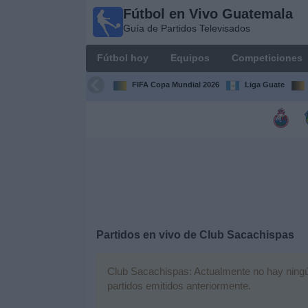
Fútbol en Vivo Guatemala
Fútbol en
Guía de Partidos Televisados
Vivo
Guatemala
Fútbol hoy
Equipos
Competiciones
Guía de
Partidos
FIFA Copa Mundial 2026
Liga Guate
Televisados
Fútbol
hoy
Equipos
Competiciones
Partidos en vivo de
Club Sacachispas
Canales
TV
Club Sacachispas: Actualmente no hay ningún 
partidos emitidos anteriormente.
Otros