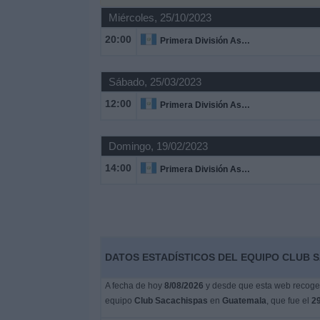
Deportes
Miércoles, 25/10/2023
20:00
Primera División Ascenso
Noticias
Sábado, 25/03/2023
Widget
12:00
Primera División Ascenso
Domingo, 19/02/2023
14:00
Primera División Ascenso
DATOS ESTADÍSTICOS DEL EQUIPO CLUB 
A fecha de hoy
8/08/2026
y desde que esta web recoge l
equipo
Club Sacachispas
en
Guatemala
, que fue el
29