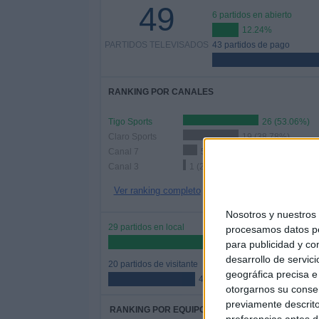
49
6 partidos en abierto
12.24%
PARTIDOS TELEVISADOS
43 partidos de pago
RANKING POR CANALES
Tigo Sports
26 (53.06%)
Claro Sports
19 (38.78%)
Canal 7
5 (10.2%)
Canal 3
1 (2.04%)
Ver ranking completo
Nosotros y nuestro
29 partidos en local
procesamos datos per
59.18%
para publicidad y co
desarrollo de servici
20 partidos de visitante
geográfica precisa e 
40.82%
otorgarnos su conse
previamente descrito
RANKING POR EQUIPOS
preferencias antes d