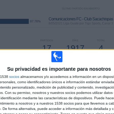
ÚLTIMO PARTIDO EN ABIERTO
Comunicaciones FC - Club Sacachispas
87.76%
8/05/2021 Liga Guate por Tigo Sports, Canal 3
PARTIDOS
DÍAS
TOTAL
17
1917
4
CONSECUTIVOS
SIN PARTIDO
CANALES TV
DE PAGO
GRATUÍTO
Su privacidad es importante para nosotros
s 1538
socios
almacenamos y/o accedemos a información en un disposit
sonales, como identificadores únicos e información estándar enviada 
TOTAL
MÁXIMO
TOTAL
ntenido personalizado, medición de publicidad y contenido, investigaci
2
6
20
os.
Con su permiso, nosotros y nuestros socios podemos utilizar datos 
identificación mediante las características de dispositivos. Puede hacer
COMPETICIONES
VS Sanarate FC
RIVALES
ntimiento a nosotros y a nuestros 1538 socios para que llevemos a ca
. De forma alternativa, puede acceder a información más detallada y 
RANKING POR COMPETICIONES
e otorgar o negar su consentimiento.
Tenga en cuenta que algún proc