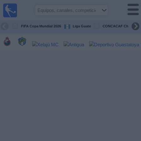
Fútbol en
Vivo
Guatemala
FIFA Copa Mundial 2026
Liga Guate
CONCACAF Champion
Guía de
Partidos
Televisados
Fútbol
hoy
Equipos
Competiciones
Canales
TV
Otros