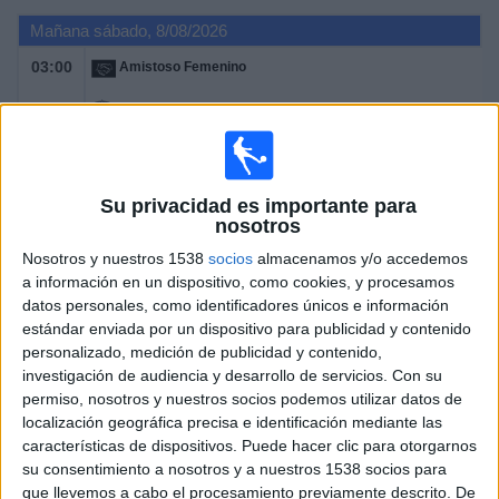
Mañana sábado, 8/08/2026
03:00
Amistoso Femenino
Auckland FC Women
Chelsea Femenino
Claro Sports
Clarosports.com
Su privacidad es importante para
nosotros
Claro Sports YouTube
Pluto TV
Nosotros y nuestros 1538
socios
almacenamos y/o accedemos
06:00
Amistoso
a información en un dispositivo, como cookies, y procesamos
datos personales, como identificadores únicos e información
Chelsea
estándar enviada por un dispositivo para publicidad y contenido
AC Milan
personalizado, medición de publicidad y contenido,
Claro Sports
Clarosports.com
investigación de audiencia y desarrollo de servicios.
Con su
Claro Sports YouTube
Pluto TV
permiso, nosotros y nuestros socios podemos utilizar datos de
localización geográfica precisa e identificación mediante las
12:30
Amistoso
características de dispositivos. Puede hacer clic para otorgarnos
su consentimiento a nosotros y a nuestros 1538 socios para
Real Betis
que llevemos a cabo el procesamiento previamente descrito. De