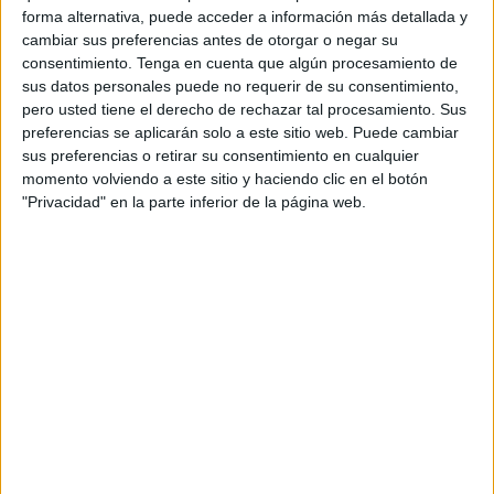
Bournemouth
forma alternativa, puede acceder a información más detallada y
Claro Sports
Clarosports.com
cambiar sus preferencias antes de otorgar o negar su
consentimiento.
Claro Sports YouTube
Tenga en cuenta que algún procesamiento de
Pluto TV
sus datos personales puede no requerir de su consentimiento,
pero usted tiene el derecho de rechazar tal procesamiento. Sus
Domingo, 9/08/2026
preferencias se aplicarán solo a este sitio web. Puede cambiar
07:30
Amistoso
sus preferencias o retirar su consentimiento en cualquier
momento volviendo a este sitio y haciendo clic en el botón
Liverpool
"Privacidad" en la parte inferior de la página web.
AS Monaco
Claro Sports
Clarosports.com
Claro Sports YouTube
Pluto TV