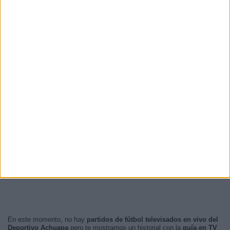
En este momento, no hay
partidos de fútbol televisados en vivo del
Deportivo Achuapa
pero te mostramos un historial con la
guía en TV