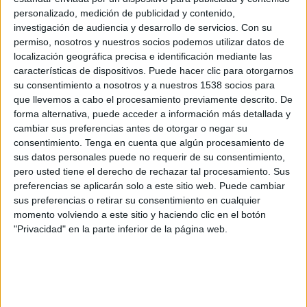
Antigua
personalizado, medición de publicidad y contenido,
Claro Sports 2
Claro TV+
investigación de audiencia y desarrollo de servicios.
Con su
permiso, nosotros y nuestros socios podemos utilizar datos de
localización geográfica precisa e identificación mediante las
Domingo, 19/04/2026
características de dispositivos. Puede hacer clic para otorgarnos
15:00
Liga Guate
su consentimiento a nosotros y a nuestros 1538 socios para
que llevemos a cabo el procesamiento previamente descrito. De
Cobán Imperial
forma alternativa, puede acceder a información más detallada y
Deportivo Achuapa
cambiar sus preferencias antes de otorgar o negar su
consentimiento.
Tenga en cuenta que algún procesamiento de
Tigo Sports
Tigo Sports App
sus datos personales puede no requerir de su consentimiento,
pero usted tiene el derecho de rechazar tal procesamiento. Sus
Jueves, 16/04/2026
preferencias se aplicarán solo a este sitio web. Puede cambiar
21:00
sus preferencias o retirar su consentimiento en cualquier
Liga Guate
momento volviendo a este sitio y haciendo clic en el botón
Xelajú MC
"Privacidad" en la parte inferior de la página web.
Deportivo Achuapa
Tigo Sports
Tigo Sports App
Más días