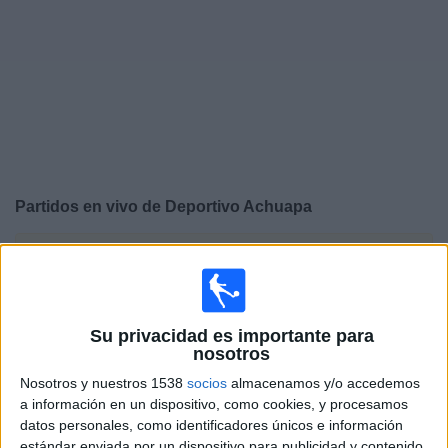
Deportes
Noticias
Widget
Partidos en vivo de
Deportivo Achuapa
×
Deportivo Achuapa: Actualmente no hay ningún partido
en vivo por TV. Puedes consultar el historial de partidos
emitidos anteriormente.
Su privacidad es importante para
nosotros
Domingo, 26/04/2026
Nosotros y nuestros 1538
socios
almacenamos y/o accedemos
15:00
Liga Guate
a información en un dispositivo, como cookies, y procesamos
datos personales, como identificadores únicos e información
Deportivo Achuapa
estándar enviada por un dispositivo para publicidad y contenido