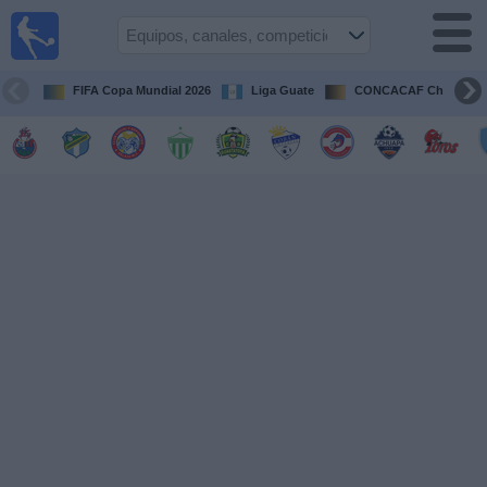
Fútbol en
Vivo
Guatemala
FIFA Copa Mundial 2026
Liga Guate
CONCACAF Champion
Guía de
Partidos
Televisados
Fútbol
hoy
Equipos
Competiciones
Canales
TV
Otros