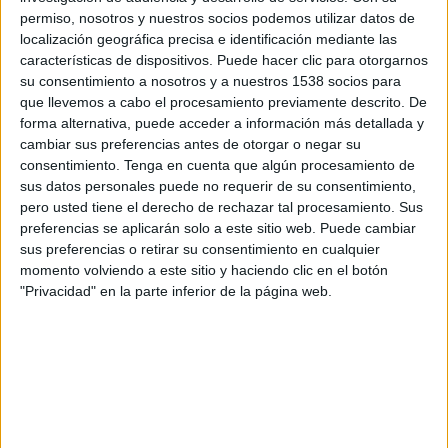
17:00
Liga Guate
permiso, nosotros y nuestros socios podemos utilizar datos de
localización geográfica precisa e identificación mediante las
CSD Municipal
características de dispositivos. Puede hacer clic para otorgarnos
Cobán Imperial
su consentimiento a nosotros y a nuestros 1538 socios para
que llevemos a cabo el procesamiento previamente descrito. De
FOX
forma alternativa, puede acceder a información más detallada y
cambiar sus preferencias antes de otorgar o negar su
Sábado, 15/08/2026
consentimiento.
Tenga en cuenta que algún procesamiento de
sus datos personales puede no requerir de su consentimiento,
15:00
Liga Guate
pero usted tiene el derecho de rechazar tal procesamiento. Sus
preferencias se aplicarán solo a este sitio web. Puede cambiar
Deportivo Guastatoya
sus preferencias o retirar su consentimiento en cualquier
CSD Municipal
momento volviendo a este sitio y haciendo clic en el botón
TV Azteca Guate
"Privacidad" en la parte inferior de la página web.
Más días
DATOS ESTADÍSTICOS DEL EQUIPO CSD MUNICIPAL EN
TELEVISIÓN EN GUATEMALA