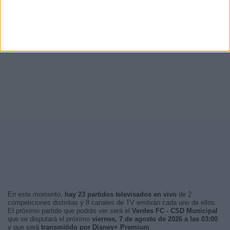
En este momento,
hay 23 partidos televisados en vivo
de 2
competiciones distintas y 8 canales de TV emitirán cada uno de ellos.
El próximo partido que podrás ver será el
Verdes FC - CSD Municipal
que se disputará el próximo
viernes, 7 de agosto de 2026 a las 03:00
y que será
transmitido por Disney+ Premium
.