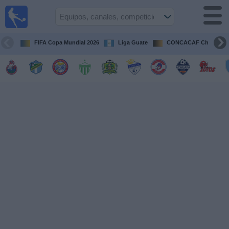
Fútbol en
Vivo
Guatemala
FIFA Copa Mundial 2026
Liga Guate
CONCACAF Champion
Guía de
Partidos
Televisados
Fútbol
hoy
Equipos
Competiciones
Canales
TV
Otros