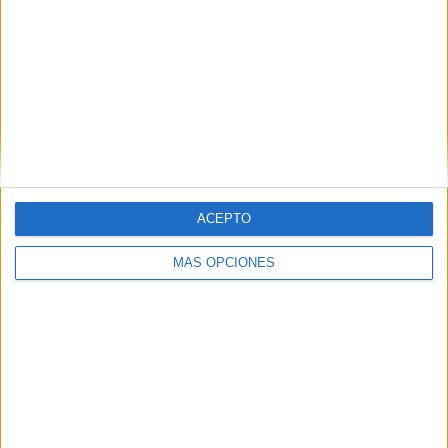
RANKING POR EQUIPOS
Antigua
33 (11%)
Deportivo Guastatoya
29 (9.67%)
Deportivo Achuapa
26 (8.67%)
Comunicaciones FC
25 (8.33%)
Xelajú MC
24 (8%)
Ver ranking completo
ACEPTO
RANKING POR COMPETICIONES
MÁS OPCIONES
Liga Guate
281 (93.67%)
CONCACAF Central American Cup
9 (3%)
CONCACAF Champions Cup
5 (1.67%)
Liga CONCACAF
5 (1.67%)
Ver ranking completo
Nº DE PARTIDOS POR DÍA DE LA SEMANA