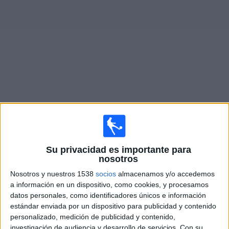
Deportes
Noticias
Widget
Partidos en vivo de
CSD Municipal
Mañana jueves, 6/08/2026
19:00
CONCACAF Central American Cup
Su privacidad es importante para
nosotros
Verdes FC
Nosotros y nuestros 1538
socios
almacenamos y/o accedemos
CSD Municipal
a información en un dispositivo, como cookies, y procesamos
Disney+ Premium
datos personales, como identificadores únicos e información
estándar enviada por un dispositivo para publicidad y contenido
personalizado, medición de publicidad y contenido,
Domingo, 9/08/2026
investigación de audiencia y desarrollo de servicios.
Con su