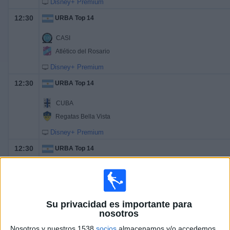
Disney+ Premium
12:30
URBA Top 14
CASI
Atlético del Rosario
Disney+ Premium
12:30
URBA Top 14
CUBA
Regatas Bella Vista
Disney+ Premium
12:30
URBA Top 14
Club Newman
Alumni
Disney+ Premium
Su privacidad es importante para
nosotros
12:30
URBA Top 14
Nosotros y nuestros 1538
socios
almacenamos y/o accedemos