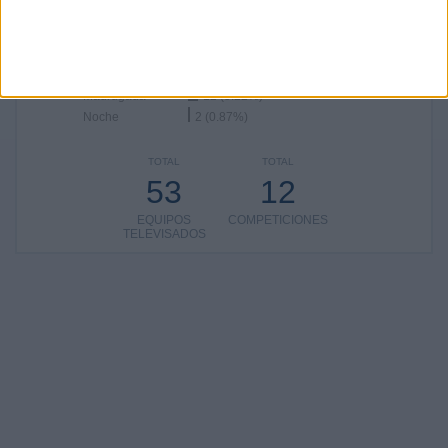
RANKING POR FRANJA HORARIA
Tarde
113 (49.13%)
Mañana
103 (44.78%)
Madrugada
12 (5.22%)
Noche
2 (0.87%)
TOTAL
TOTAL
53
12
EQUIPOS
COMPETICIONES
TELEVISADOS