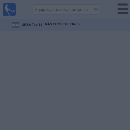
Fútbol en
Vivo
Guatemala
MÁS COMPETICIONES
URBA Top 14
Guía de
Partidos
Televisados
Fútbol
hoy
Equipos
Competiciones
Canales
TV
Otros