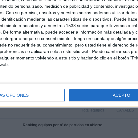
S. Tsitsipas - R. Collignon
ntenido personalizado, medición de publicidad y contenido, investigaci
19/07/2026 Torneo de Gstaad por ATP Tennis TV, TyC Sports
os.
Con su permiso, nosotros y nuestros socios podemos utilizar datos 
Internacional, Disney+ Premium
identificación mediante las características de dispositivos. Puede hacer
ntimiento a nosotros y a nuestros 1538 socios para que llevemos a ca
. De forma alternativa, puede acceder a información más detallada y 
MEDIA
DÍAS
TOTAL
e otorgar o negar su consentimiento.
Tenga en cuenta que algún proc
1.7
1843
4
de no requerir de su consentimiento, pero usted tiene el derecho de r
referencias se aplicarán solo a este sitio web. Puede cambiar sus pref
CANALES POR
SIN PARTIDO
CANALES TV
PARTIDO
GRATUÍTO
alquier momento volviendo a este sitio y haciendo clic en el botón "Pri
 web.
TOTAL
TOTAL
ÁS OPCIONES
ACEPTO
100%
88
4
Total equipos
CANALES
Ranking equipos por nº de partidos en abierto