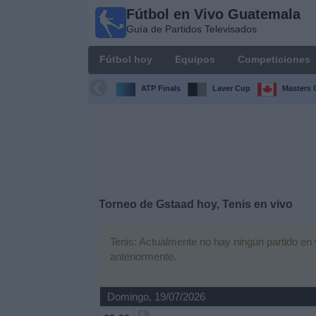
Fútbol en Vivo Guatemala
Fútbol en
Guía de Partidos Televisados
Vivo
Guatemala
Fútbol hoy
Equipos
Competiciones
Guía de
Partidos
ATP Finals
Laver Cup
Masters 
Televisados
Fútbol
hoy
Equipos
Torneo de Gstaad hoy, Tenis en vivo
Competiciones
Tenis: Actualmente no hay ningún partido en v
anteriormente.
Canales
TV
Domingo, 19/07/2026
Otros