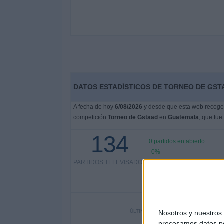
DATOS ESTADÍSTICOS DE TORNEO DE GST
A fecha de hoy
6/08/2026
y desde que esta web recoge l
competición
Torneo de Gstaad
en
Guatemala
, que fue
134
0 partidos en abierto
0%
PARTIDOS TELEVISADOS
134 partidos de pago
100%
ÚLTIMO PARTIDO EN ABIERTO
Nosotros y nuestro
procesamos datos per