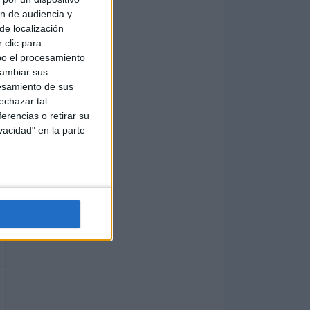
ón de audiencia y
de localización
 clic para
bo el procesamiento
cambiar sus
esamiento de sus
echazar tal
erencias o retirar su
vacidad" en la parte