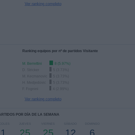
Ver ranking completo
Ranking equipos por nº de partidos Visitante
M. Berrettini
8 (5.97%)
D. Stricker
5 (3.73%)
M. Kecmanovic
5 (3.73%)
H. Medjedovic
5 (3.73%)
F. Fognini
4 (2.99%)
Ver ranking completo
PARTIDOS POR DÍA DE LA SEMANA
COLES
JUEVES
VIERNES
SÁBADO
DOMINGO
21
25
25
12
6