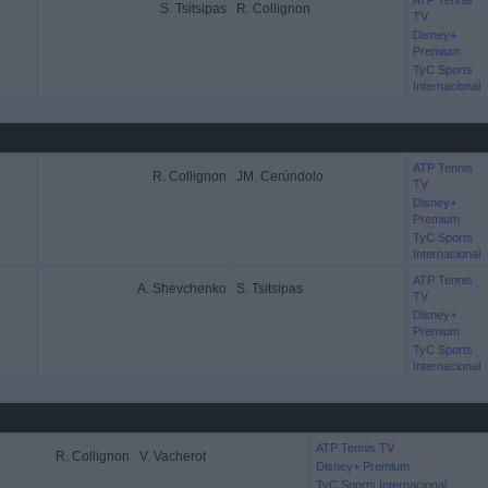
ATP Tennis
S. Tsitsipas
R. Collignon
TV
Disney+
Premium
TyC Sports
Internacional
ATP Tennis
R. Collignon
JM. Cerúndolo
TV
Disney+
Premium
TyC Sports
Internacional
ATP Tennis
A. Shevchenko
S. Tsitsipas
TV
Disney+
Premium
TyC Sports
Internacional
ATP Tennis TV
R. Collignon
V. Vacherot
Disney+ Premium
TyC Sports Internacional