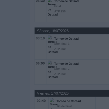
03:30
Torneo de Gstaad
Deportes
Final
ATP 250
Noticias
Widget
Sábado, 18/07/2026
03:10
Torneo de Gstaad
Semifinal 1
ATP 250
06:00
Torneo de Gstaad
Semifinal 2
ATP 250
Viernes, 17/07/2026
02:40
Torneo de Gstaad
1/4 de Final