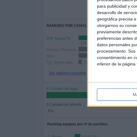
-
para publicidad y co
- por
desarrollo de servici
geográfica precisa e 
otorgarnos su conse
RANKING POR CANALES
previamente descrito
preferencias antes d
ATP Tennis TV
134 (100%)
datos personales pue
Disney+ Premium
67 (50%)
procesamiento. Sus p
Star+
23 (17.16%)
consentimiento en cu
TyC Sports Internacional
7 (5.22%)
inferior de la página
Ver ranking completo
4 Canales de pago
M
0 Canales en abierto
0%
Ranking equipos por nº de partidos