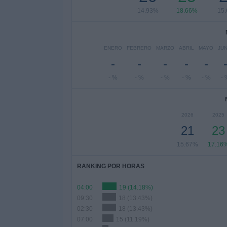
14.93%
18.66%
15
ENERO
FEBRERO
MARZO
ABRIL
MAYO
JUN
-
-
-
-
-
- %
- %
- %
- %
- %
- 
2026
2025
21
23
15.67%
17.16
RANKING POR HORAS
04:00
19 (14.18%)
09:30
18 (13.43%)
02:30
18 (13.43%)
07:00
15 (11.19%)