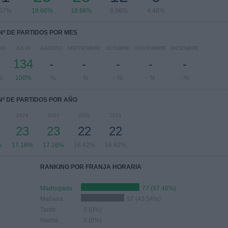
.67%
18.66%
18.66%
8.96%
4.48%
Nº DE PARTIDOS POR MES
IO
JULIO
AGOSTO
SEPTIEMBRE
OCTUBRE
NOVIEMBRE
DICIEMBRE
-
134
-
-
-
-
-
%
100%
- %
- %
- %
- %
- %
Nº DE PARTIDOS POR AÑO
2024
2023
2022
2021
23
23
22
22
%
17.16%
17.16%
16.42%
16.42%
RANKING POR FRANJA HORARIA
Madrugada
77 (57.46%)
Mañana
57 (42.54%)
Tarde
0 (0%)
Noche
0 (0%)