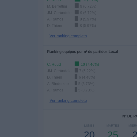
C. Ruud
13 (9.7%)
M. Berrettini
9 (6.72%)
JM. Cerúndolo
9 (6.72%)
A. Ramos
8 (5.97%)
D. Thiem
8 (5.97%)
Ver ranking completo
Ranking equipos por nº de partidos Local
C. Ruud
10 (7.46%)
JM. Cerúndolo
7 (5.22%)
D. Thiem
6 (4.48%)
A. Rinderknech
5 (3.73%)
A. Ramos
5 (3.73%)
Ver ranking completo
Nº DE 
LUNES
MARTES
MIÉR
20
25