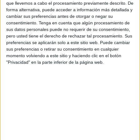
que llevemos a cabo el procesamiento previamente descrito. De
TM. Etcheverry
forma alternativa, puede acceder a información más detallada y
cambiar sus preferencias antes de otorgar o negar su
J. Faria
consentimiento.
Tenga en cuenta que algún procesamiento de
ATP Tennis TV
Disney+ Premium
ESPN
sus datos personales puede no requerir de su consentimiento,
15:50
Torneo de Río de Janeiro
pero usted tiene el derecho de rechazar tal procesamiento. Sus
1/4 de Final
preferencias se aplicarán solo a este sitio web. Puede cambiar
sus preferencias o retirar su consentimiento en cualquier
I. Buse
momento volviendo a este sitio y haciendo clic en el botón
M. Berrettini
"Privacidad" en la parte inferior de la página web.
ATP Tennis TV
Disney+ Premium
ESPN
18:40
Torneo de Río de Janeiro
1/4 de Final
TA. Tirante
A. Tabilo
ATP Tennis TV
Disney+ Premium
ESPN