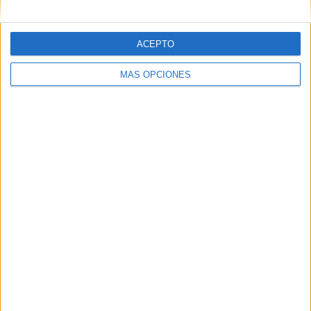
MEDIA
DÍAS
TOTAL
2
1635
4
ACEPTO
CANALES POR
SIN PARTIDO
CANALES TV
PARTIDO
GRATUÍTO
MÁS OPCIONES
4 Canales de pago
100%
0 Canales en abierto
0%
TOTAL
TOTAL
61
4
Total equipos
CANALES
Ranking equipos por nº de partidos
C. Alcaraz
11 (12.5%)
S. Báez
10 (11.36%)
T. Monteiro
10 (11.36%)
F. Cerúndolo
9 (10.23%)