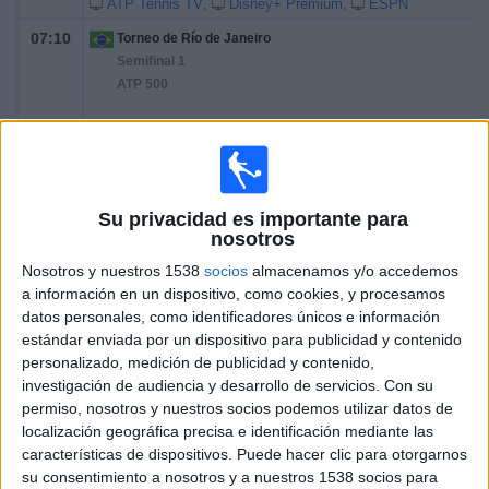
ATP Tennis TV
Disney+ Premium
ESPN
07:10
Torneo de Río de Janeiro
Semifinal 1
ATP 500
TM. Etcheverry
V. Kopriva
ATP Tennis TV
Disney+ Premium
ESPN
Su privacidad es importante para
13:30
Torneo de Río de Janeiro
nosotros
Final
ATP 500
Nosotros y nuestros 1538
socios
almacenamos y/o accedemos
a información en un dispositivo, como cookies, y procesamos
A. Tabilo
datos personales, como identificadores únicos e información
TM. Etcheverry
estándar enviada por un dispositivo para publicidad y contenido
personalizado, medición de publicidad y contenido,
ATP Tennis TV
Disney+ Premium
ESPN
investigación de audiencia y desarrollo de servicios.
Con su
permiso, nosotros y nuestros socios podemos utilizar datos de
Viernes, 20/02/2026
localización geográfica precisa e identificación mediante las
13:10
características de dispositivos. Puede hacer clic para otorgarnos
Torneo de Río de Janeiro
su consentimiento a nosotros y a nuestros 1538 socios para
1/4 de Final