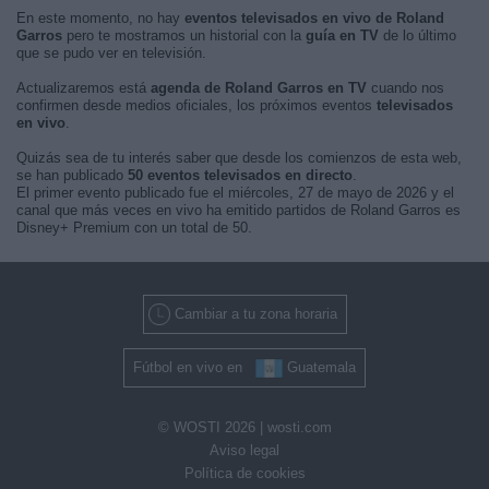
En este momento, no hay
eventos televisados en vivo de Roland
Garros
pero te mostramos un historial con la
guía en TV
de lo último
que se pudo ver en televisión.
Actualizaremos está
agenda de Roland Garros en TV
cuando nos
confirmen desde medios oficiales, los próximos eventos
televisados
en vivo
.
Quizás sea de tu interés saber que desde los comienzos de esta web,
se han publicado
50 eventos televisados en directo
.
El primer evento publicado fue el miércoles, 27 de mayo de 2026 y el
canal que más veces en vivo ha emitido partidos de Roland Garros es
Disney+ Premium con un total de 50.
Cambiar a tu zona horaria
Fútbol en vivo en
Guatemala
© WOSTI 2026 |
wosti.com
Aviso legal
Política de cookies