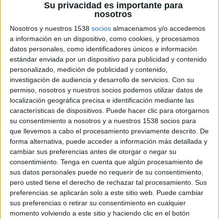
Su privacidad es importante para
Disney+ Premium
ESPN
nosotros
Nosotros y nuestros 1538
socios
almacenamos y/o accedemos
Sábado, 6/06/2026
a información en un dispositivo, como cookies, y procesamos
datos personales, como identificadores únicos e información
03:00
Roland Garros
estándar enviada por un dispositivo para publicidad y contenido
Final Dobles Masculinos
personalizado, medición de publicidad y contenido,
Grand Slam
investigación de audiencia y desarrollo de servicios.
Con su
permiso, nosotros y nuestros socios podemos utilizar datos de
M. Granollers | H. Zeballos
localización geográfica precisa e identificación mediante las
H. Heliovaara | H. Patten
características de dispositivos. Puede hacer clic para otorgarnos
Disney+ Premium
ESPN
su consentimiento a nosotros y a nuestros 1538 socios para
que llevemos a cabo el procesamiento previamente descrito. De
forma alternativa, puede acceder a información más detallada y
Viernes, 5/06/2026
cambiar sus preferencias antes de otorgar o negar su
06:40
Roland Garros
consentimiento.
Tenga en cuenta que algún procesamiento de
Semifinal 1
sus datos personales puede no requerir de su consentimiento,
Grand Slam
pero usted tiene el derecho de rechazar tal procesamiento. Sus
preferencias se aplicarán solo a este sitio web. Puede cambiar
J. Mensik
sus preferencias o retirar su consentimiento en cualquier
A. Zverev
momento volviendo a este sitio y haciendo clic en el botón