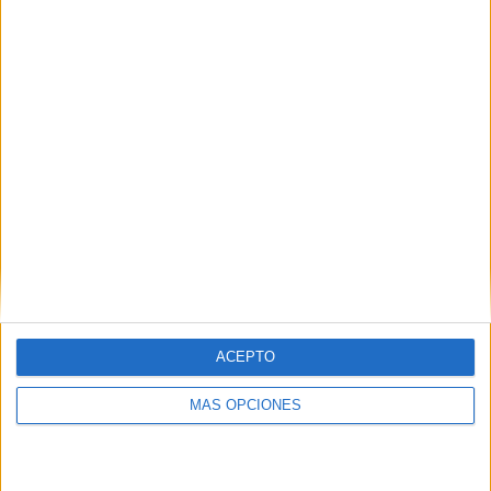
Total equipos
CANALES
Ranking equipos por nº de partidos
A. Zverev
25 (2.83%)
I. Swiatek
20 (2.27%)
N. Djokovic
20 (2.27%)
C. Alcaraz
20 (2.27%)
C. Ruud
18 (2.04%)
Ver ranking completo
Ranking equipos por nº de partidos en abierto
Ver ranking completo
ACEPTO
MÁS OPCIONES
Ranking equipos por nº de partidos Local
A. Zverev
15 (1.7%)