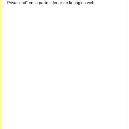
Disney+ Premium
ESPN
"Privacidad" en la parte inferior de la página web.
11:00
Roland Garros
Semifinal 2
Grand Slam
M. Arnaldi
F. Cobolli
Disney+ Premium
ESPN
Más días
DATOS ESTADÍSTICOS DE ROLAND GARROS EN
TELEVISIÓN EN GUATEMALA
A fecha de hoy
8/08/2026
y desde que esta web recoge los datos
estadísticos de cuándo y dónde se televisan los partidos de
Tenis
de la
competición
Roland Garros
en
Guatemala
, que fue el
28/05/2023
,
podemos dar los siguientes datos: