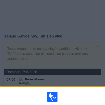
Deportes
Noticias
Widget
Roland Garros hoy, Tenis en vivo
×
Tenis: Actualmente no hay ningún partido en vivo por
TV. Puedes consultar el historial de partidos emitidos
anteriormente.
Domingo, 7/06/2026
07:00
Roland Garros
Final
Grand Slam
F. Cobolli
A. Zverev