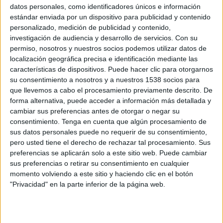
datos personales, como identificadores únicos e información
WTA TV
Disney+ Premium
estándar enviada por un dispositivo para publicidad y contenido
personalizado, medición de publicidad y contenido,
Martes, 22/09/2026
investigación de audiencia y desarrollo de servicios.
Con su
permiso, nosotros y nuestros socios podemos utilizar datos de
21:00
WTA Torneo de Singapur
localización geográfica precisa e identificación mediante las
características de dispositivos. Puede hacer clic para otorgarnos
2ª Ronda
su consentimiento a nosotros y a nuestros 1538 socios para
WTA 500
que llevemos a cabo el procesamiento previamente descrito. De
WTA TV
Disney+ Premium
forma alternativa, puede acceder a información más detallada y
cambiar sus preferencias antes de otorgar o negar su
Más días
consentimiento.
Tenga en cuenta que algún procesamiento de
sus datos personales puede no requerir de su consentimiento,
pero usted tiene el derecho de rechazar tal procesamiento. Sus
DATOS ESTADÍSTICOS DE WTA TORNEO DE SINGAPUR EN
preferencias se aplicarán solo a este sitio web. Puede cambiar
TELEVISIÓN EN GUATEMALA
sus preferencias o retirar su consentimiento en cualquier
momento volviendo a este sitio y haciendo clic en el botón
A fecha de hoy
9/08/2026
y desde que esta web recoge los datos
"Privacidad" en la parte inferior de la página web.
estadísticos de cuándo y dónde se televisan los partidos de
Tenis
de la
competición
WTA Torneo de Singapur
en
Guatemala
, que fue el
27/01/2025
, podemos dar los siguientes datos: