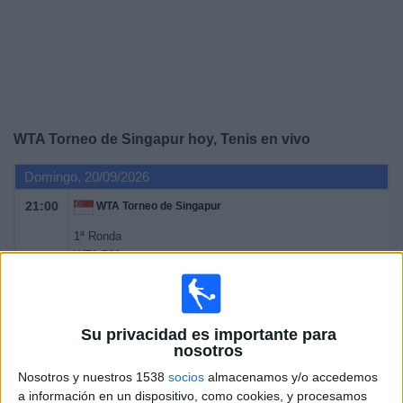
Deportes
Noticias
Widget
WTA Torneo de Singapur hoy, Tenis en vivo
Domingo, 20/09/2026
21:00
WTA Torneo de Singapur
1ª Ronda
WTA 500
WTA TV
Disney+ Premium
Lunes, 21/09/2026
Su privacidad es importante para
nosotros
21:00
WTA Torneo de Singapur
Nosotros y nuestros 1538
socios
almacenamos y/o accedemos
1ª Ronda
a información en un dispositivo, como cookies, y procesamos
WTA 500