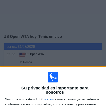
Deportes
Noticias
Widget
US Open WTA hoy, Tenis en vivo
Lunes, 31/08/2026
09:00
US Open WTA
1ª Ronda
Grand Slam
Canal por confirmar
Martes, 1/09/2026
Su privacidad es importante para
nosotros
09:00
US Open WTA
Nosotros y nuestros 1538
socios
almacenamos y/o accedemos
1ª Ronda
a información en un dispositivo, como cookies, y procesamos
Grand Slam