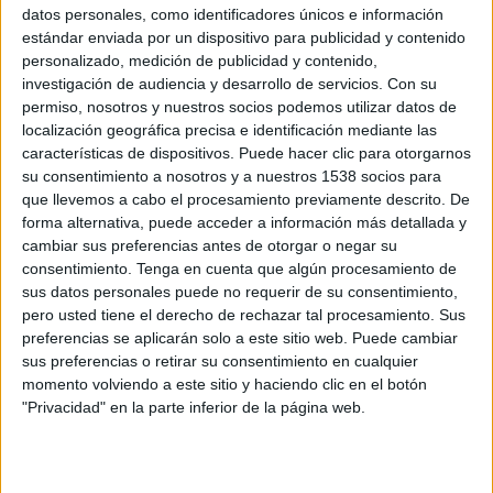
datos personales, como identificadores únicos e información
Canal por confirmar
estándar enviada por un dispositivo para publicidad y contenido
personalizado, medición de publicidad y contenido,
Miércoles, 2/09/2026
investigación de audiencia y desarrollo de servicios.
Con su
permiso, nosotros y nuestros socios podemos utilizar datos de
09:00
US Open WTA
localización geográfica precisa e identificación mediante las
características de dispositivos. Puede hacer clic para otorgarnos
2ª Ronda
su consentimiento a nosotros y a nuestros 1538 socios para
Grand Slam
que llevemos a cabo el procesamiento previamente descrito. De
Canal por confirmar
forma alternativa, puede acceder a información más detallada y
cambiar sus preferencias antes de otorgar o negar su
Más días
consentimiento.
Tenga en cuenta que algún procesamiento de
sus datos personales puede no requerir de su consentimiento,
pero usted tiene el derecho de rechazar tal procesamiento. Sus
DATOS ESTADÍSTICOS DE US OPEN WTA EN TELEVISIÓN
preferencias se aplicarán solo a este sitio web. Puede cambiar
EN GUATEMALA
sus preferencias o retirar su consentimiento en cualquier
momento volviendo a este sitio y haciendo clic en el botón
A fecha de hoy
8/08/2026
y desde que esta web recoge los datos
"Privacidad" en la parte inferior de la página web.
estadísticos de cuándo y dónde se televisan los partidos de
Tenis
de la
competición
US Open WTA
en
Guatemala
, que fue el
24/08/2025
,
podemos dar los siguientes datos: