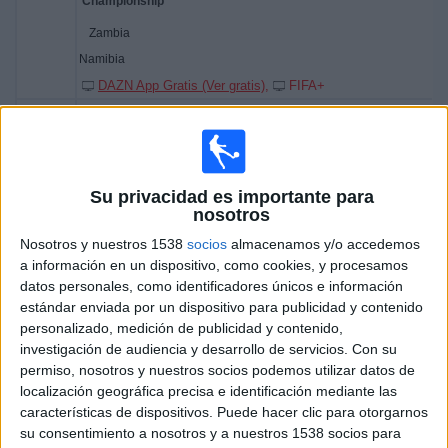
Zambia
Namibia
DAZN App Gratis (Ver gratis)
FIFA+
06:00
COSAFA Women's Championship
Su privacidad es importante para
Sudáfrica
nosotros
Zimbabue
Nosotros y nuestros 1538
socios
almacenamos y/o accedemos
DAZN App Gratis (Ver gratis)
FIFA+
a información en un dispositivo, como cookies, y procesamos
datos personales, como identificadores únicos e información
estándar enviada por un dispositivo para publicidad y contenido
Miércoles, 25/02/2026
personalizado, medición de publicidad y contenido,
06:00
COSAFA Women's Championship
investigación de audiencia y desarrollo de servicios.
Con su
permiso, nosotros y nuestros socios podemos utilizar datos de
localización geográfica precisa e identificación mediante las
características de dispositivos. Puede hacer clic para otorgarnos
Mozambique
su consentimiento a nosotros y a nuestros 1538 socios para