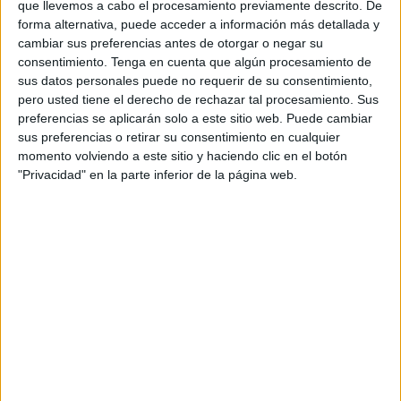
que llevemos a cabo el procesamiento previamente descrito. De
Madagascar
forma alternativa, puede acceder a información más detallada y
FIFA+
DAZN App Gratis (Ver gratis)
cambiar sus preferencias antes de otorgar o negar su
consentimiento.
Tenga en cuenta que algún procesamiento de
Martes, 24/02/2026
sus datos personales puede no requerir de su consentimiento,
pero usted tiene el derecho de rechazar tal procesamiento. Sus
03:00
COSAFA Women's Championship
preferencias se aplicarán solo a este sitio web. Puede cambiar
sus preferencias o retirar su consentimiento en cualquier
momento volviendo a este sitio y haciendo clic en el botón
"Privacidad" en la parte inferior de la página web.
Zambia
Suazilandia
FIFA+
DAZN App Gratis (Ver gratis)
03:00
COSAFA Women's Championship
Zimbabue
Botswana
FIFA+
DAZN App Gratis (Ver gratis)