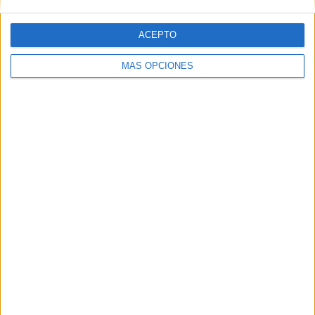
0 Canales de pago
0%
ACEPTO
2 Canales en abierto
100%
MÁS OPCIONES
TOTAL
TOTAL
14
2
Total equipos
CANALES
Ranking equipos por nº de partidos
Zambia
8 (22.22%)
Sudáfrica
8 (22.22%)
Malaui
7 (19.44%)
Botswana
6 (16.67%)
Zimbabue
6 (16.67%)
Ver ranking completo
Ranking equipos por nº de partidos en abierto