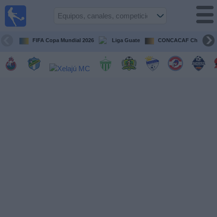
Fútbol en
Vivo
Guatemala
FIFA Copa Mundial 2026
Liga Guate
CONCACAF Champion
Guía de
Partidos
Televisados
Fútbol
hoy
Equipos
Competiciones
Canales
TV
Otros