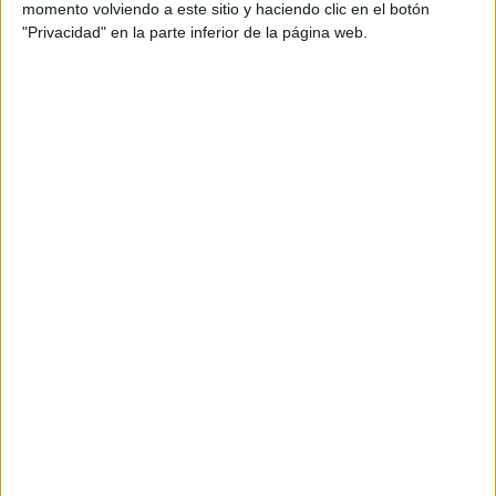
LDU Portoviejo
momento volviendo a este sitio y haciendo clic en el botón
"Privacidad" en la parte inferior de la página web.
9 de Octubre
Liga Ecuabet YouTube
Más días
DATOS ESTADÍSTICOS DE LIGA PRO SERIE B EN
TELEVISIÓN EN GUATEMALA
A fecha de hoy
6/08/2026
y desde que esta web recoge los datos
estadísticos de cuándo y dónde se televisan los partidos de
Fútbol
de la
competición
Liga Pro Serie B
en
Guatemala
, que fue el
9/06/2018
,
podemos dar los siguientes datos:
665
PARTIDOS TELEVISADOS
23 partidos en abierto
3.46%