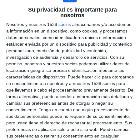
Atlético Fútbol Club
Su privacidad es importante para
Liga Ecuabet YouTube
nosotros
15:00
Liga Pro Serie B
Nosotros y nuestros 1538
socios
almacenamos y/o accedemos
a información en un dispositivo, como cookies, y procesamos
9 de Octubre
datos personales, como identificadores únicos e información
Gualaceo
estándar enviada por un dispositivo para publicidad y contenido
Liga Ecuabet YouTube
personalizado, medición de publicidad y contenido,
investigación de audiencia y desarrollo de servicios.
Con su
permiso, nosotros y nuestros socios podemos utilizar datos de
Jueves, 9/07/2026
localización geográfica precisa e identificación mediante las
14:30
Liga Pro Serie B
características de dispositivos. Puede hacer clic para otorgarnos
su consentimiento a nosotros y a nuestros 1538 socios para
Cuenca Juniors
que llevemos a cabo el procesamiento previamente descrito. De
LDU Portoviejo
forma alternativa, puede acceder a información más detallada y
cambiar sus preferencias antes de otorgar o negar su
Liga Ecuabet YouTube
consentimiento.
Tenga en cuenta que algún procesamiento de
sus datos personales puede no requerir de su consentimiento,
Sábado, 4/07/2026
pero usted tiene el derecho de rechazar tal procesamiento. Sus
15:30
preferencias se aplicarán solo a este sitio web. Puede cambiar
Liga Pro Serie B
sus preferencias o retirar su consentimiento en cualquier