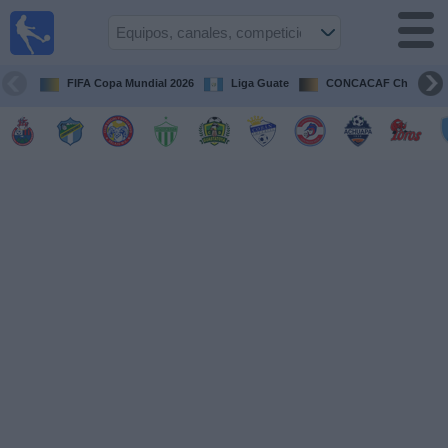
Fútbol en
Vivo
Guatemala
FIFA Copa Mundial 2026
Liga Guate
CONCACAF Champion
Guía de
Partidos
Televisados
Fútbol
hoy
Equipos
Competiciones
Canales
TV
Otros