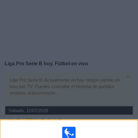
Deportes
Noticias
Widget
Liga Pro Serie B hoy, Fútbol en vivo
×
Liga Pro Serie B: Actualmente no hay ningún partido en
vivo por TV. Puedes consultar el historial de partidos
emitidos anteriormente.
Sábado, 11/07/2026
10:45
Liga Pro Serie B
Independiente Juniors