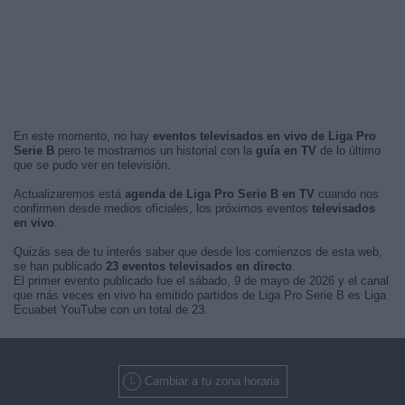
En este momento, no hay
eventos televisados en vivo de Liga Pro
Serie B
pero te mostramos un historial con la
guía en TV
de lo último
que se pudo ver en televisión.
Actualizaremos está
agenda de Liga Pro Serie B en TV
cuando nos
confirmen desde medios oficiales, los próximos eventos
televisados
en vivo
.
Quizás sea de tu interés saber que desde los comienzos de esta web,
se han publicado
23 eventos televisados en directo
.
El primer evento publicado fue el sábado, 9 de mayo de 2026 y el canal
que más veces en vivo ha emitido partidos de Liga Pro Serie B es Liga
Ecuabet YouTube con un total de 23.
Cambiar a tu zona horaria