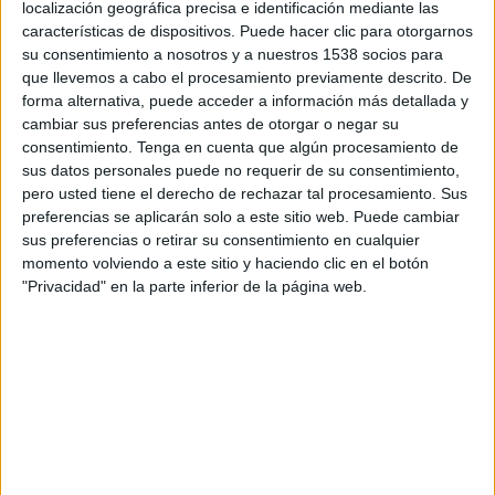
localización geográfica precisa e identificación mediante las
AS Khroub
características de dispositivos. Puede hacer clic para otorgarnos
FIFA+
su consentimiento a nosotros y a nuestros 1538 socios para
que llevemos a cabo el procesamiento previamente descrito. De
Viernes, 9/05/2025
forma alternativa, puede acceder a información más detallada y
cambiar sus preferencias antes de otorgar o negar su
09:00
Ligue 2 Algeria
consentimiento.
Tenga en cuenta que algún procesamiento de
sus datos personales puede no requerir de su consentimiento,
AS Khroub
pero usted tiene el derecho de rechazar tal procesamiento. Sus
MB Rouissat
preferencias se aplicarán solo a este sitio web. Puede cambiar
FIFA+
sus preferencias o retirar su consentimiento en cualquier
momento volviendo a este sitio y haciendo clic en el botón
"Privacidad" en la parte inferior de la página web.
DATOS ESTADÍSTICOS DEL EQUIPO AS KHROUB EN
TELEVISIÓN EN GUATEMALA
A fecha de hoy
9/08/2026
y desde que esta web recoge los datos
estadísticos de cuándo y dónde se transmiten los partidos de
Fútbol
del
equipo
AS Khroub
en
Guatemala
, que fue el
9/05/2025
, podemos dar los
siguientes datos: