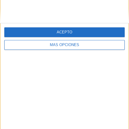
Ver ranking completo
Nº DE PARTIDOS POR DÍA DE LA SEMANA
ACEPTO
LUNES
MARTES
MIÉRCOLES
JUEVES
VIERNES
-
-
-
-
1
MÁS OPCIONES
- %
- %
- %
- %
50%
SÁBADO
DOMINGO
1
-
50%
- %
Nº DE PARTIDOS POR MES
ENERO
FEBRERO
MARZO
ABRIL
MAYO
JUNIO
JULIO
AGOSTO
-
-
-
-
2
-
-
-
- %
- %
- %
- %
100%
- %
- %
- %
SEPTIEMBRE
OCTUBRE
NOVIEMBRE
DICIEMBRE