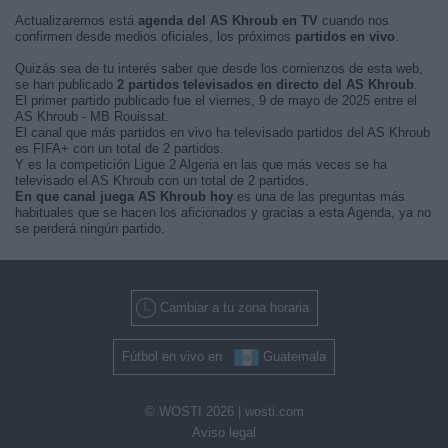
Actualizaremos está
agenda del AS Khroub en TV
cuando nos
confirmen desde medios oficiales, los próximos
partidos en vivo
.
Quizás sea de tu interés saber que desde los comienzos de esta web,
se han publicado
2 partidos televisados en directo del AS Khroub
.
El primer partido publicado fue el viernes, 9 de mayo de 2025 entre el
AS Khroub - MB Rouissat.
El canal que más partidos en vivo ha televisado partidos del AS Khroub
es FIFA+ con un total de 2 partidos.
Y es la competición Ligue 2 Algeria en las que más veces se ha
televisado el AS Khroub con un total de 2 partidos.
En que canal juega AS Khroub hoy
es una de las preguntas más
habituales que se hacen los aficionados y gracias a esta Agenda, ya no
se perderá ningún partido.
Cambiar a tu zona horaria
Fútbol en vivo en
Guatemala
© WOSTI 2026 |
wosti.com
Aviso legal