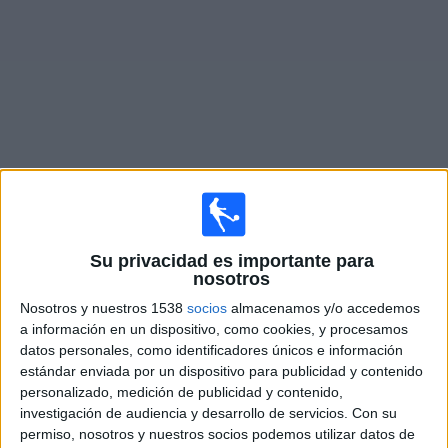
Deportes
Noticias
Widget
Partidos en vivo de
AS Khroub
×
Su privacidad es importante para
AS Khroub: Actualmente no hay ningún partido en vivo
nosotros
por TV. Puedes consultar el historial de partidos
emitidos anteriormente.
Nosotros y nuestros 1538
socios
almacenamos y/o accedemos
a información en un dispositivo, como cookies, y procesamos
datos personales, como identificadores únicos e información
Sábado, 17/05/2025
estándar enviada por un dispositivo para publicidad y contenido
09:00
personalizado, medición de publicidad y contenido,
Ligue 2 Algeria
investigación de audiencia y desarrollo de servicios.
Con su
CA Batna
permiso, nosotros y nuestros socios podemos utilizar datos de