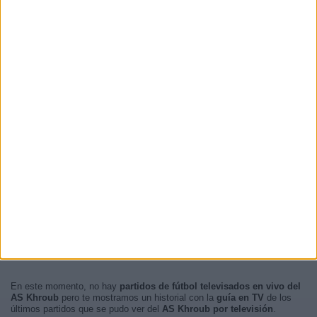
En este momento, no hay
partidos de fútbol televisados en vivo del
AS Khroub
pero te mostramos un historial con la
guía en TV
de los
últimos partidos que se pudo ver del
AS Khroub por televisión
.