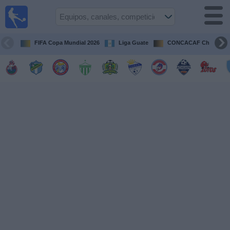
Fútbol en
Vivo
Guatemala
FIFA Copa Mundial 2026
Liga Guate
CONCACAF Champion
Guía de
Partidos
Televisados
Fútbol
hoy
Equipos
Competiciones
Canales
TV
Otros