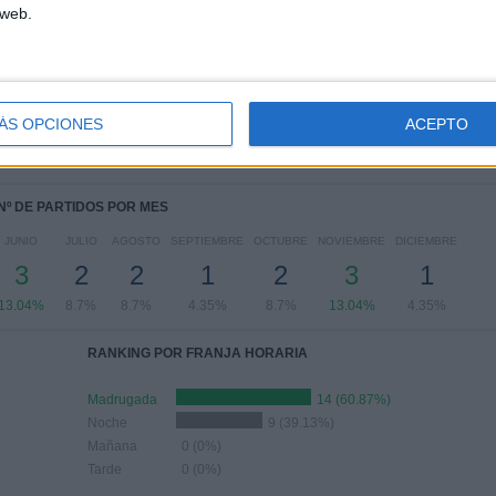
 web.
PARTIDOS POR DÍA DE LA SEMANA
OLES
JUEVES
VIERNES
SÁBADO
DOMINGO
-
-
8
9
4
ÁS OPCIONES
ACEPTO
%
- %
34.78%
39.13%
17.39%
Nº DE PARTIDOS POR MES
JUNIO
JULIO
AGOSTO
SEPTIEMBRE
OCTUBRE
NOVIEMBRE
DICIEMBRE
3
2
2
1
2
3
1
13.04%
8.7%
8.7%
4.35%
8.7%
13.04%
4.35%
RANKING POR FRANJA HORARIA
Madrugada
14 (60.87%)
Noche
9 (39.13%)
Mañana
0 (0%)
Tarde
0 (0%)