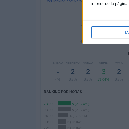
Ver ranking completo
inferior de la página
Nº DE 
LUNES
MARTES
MIÉRC
1
1
M
4.35%
4.35%
- 
ENERO
FEBRERO
MARZO
ABRIL
MAYO
-
2
2
3
2
- %
8.7%
8.7%
13.04%
8.7%
RANKING POR HORAS
23:00
5 (21.74%)
03:00
5 (21.74%)
04:00
4 (17.39%)
00:00
3 (13.04%)
22:00
3 (13.04%)