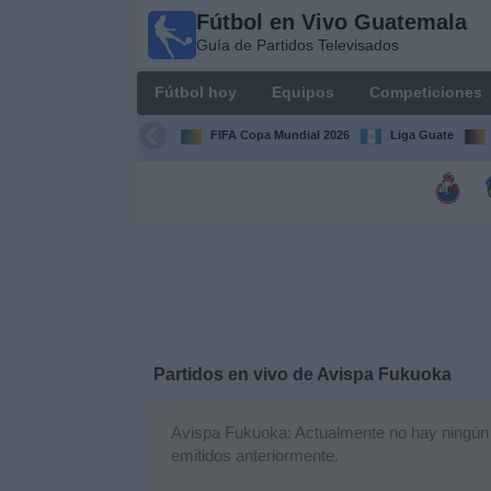
Fútbol en Vivo Guatemala
Fútbol en
Guía de Partidos Televisados
Vivo
Guatemala
Fútbol hoy
Equipos
Competiciones
Guía de
Partidos
FIFA Copa Mundial 2026
Liga Guate
Televisados
Fútbol
hoy
Equipos
Competiciones
Partidos en vivo de
Avispa Fukuoka
Canales
TV
Avispa Fukuoka: Actualmente no hay ningún pa
emitidos anteriormente.
Otros