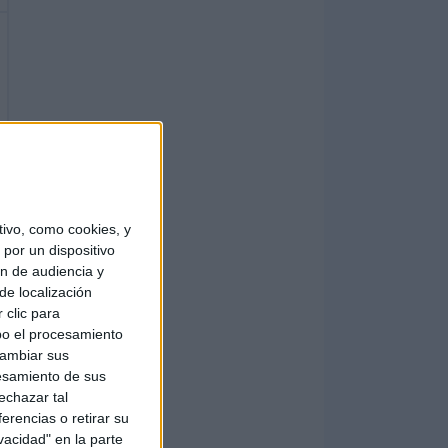
ivo, como cookies, y
por un dispositivo
ón de audiencia y
de localización
 clic para
bo el procesamiento
cambiar sus
esamiento de sus
echazar tal
erencias o retirar su
vacidad" en la parte