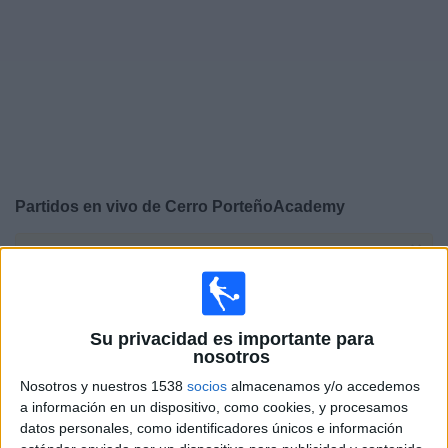
Deportes
Noticias
Widget
Partidos en vivo de
Cerro PorteñoAcademy
×
Cerro PorteñoAcademy: Actualmente no hay ningún
partido en vivo por TV. Puedes consultar el historial de
partidos emitidos anteriormente.
Su privacidad es importante para
nosotros
Jueves, 6/03/2025
Nosotros y nuestros 1538
socios
almacenamos y/o accedemos
15:00
Copa Libertadores Sub-20
a información en un dispositivo, como cookies, y procesamos
datos personales, como identificadores únicos e información
Cerro PorteñoAcademy