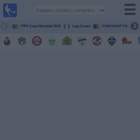
Fútbol en
Vivo
Guatemala
FIFA Copa Mundial 2026
Liga Guate
CONCACAF Champion
Guía de
Partidos
Televisados
Fútbol
hoy
Equipos
Competiciones
Canales
TV
Otros