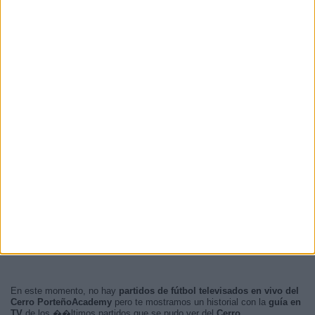
En este momento, no hay
partidos de fútbol televisados en vivo del
Cerro PorteñoAcademy
pero te mostramos un historial con la
guía en
TV
de los ��ltimos partidos que se pudo ver del
Cerro