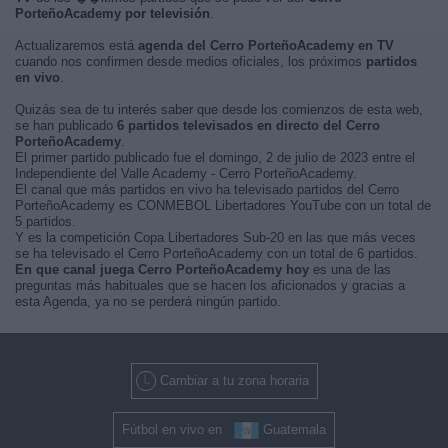
PorteñoAcademy por televisión
.
Actualizaremos está
agenda del Cerro PorteñoAcademy en TV
cuando nos confirmen desde medios oficiales, los próximos
partidos
en vivo
.
Quizás sea de tu interés saber que desde los comienzos de esta web,
se han publicado
6 partidos televisados en directo del Cerro
PorteñoAcademy
.
El primer partido publicado fue el domingo, 2 de julio de 2023 entre el
Independiente del Valle Academy - Cerro PorteñoAcademy.
El canal que más partidos en vivo ha televisado partidos del Cerro
PorteñoAcademy es CONMEBOL Libertadores YouTube con un total de
5 partidos.
Y es la competición Copa Libertadores Sub-20 en las que más veces
se ha televisado el Cerro PorteñoAcademy con un total de 6 partidos.
En que canal juega Cerro PorteñoAcademy hoy
es una de las
preguntas más habituales que se hacen los aficionados y gracias a
esta Agenda, ya no se perderá ningún partido.
Cambiar a tu zona horaria
Fútbol en vivo en
Guatemala