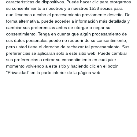
características de dispositivos. Puede hacer clic para otorgarnos
14:00
Primera B Argentina
su consentimiento a nosotros y a nuestros 1538 socios para
que llevemos a cabo el procesamiento previamente descrito. De
Sportivo Italiano
forma alternativa, puede acceder a información más detallada y
Dock Sud
cambiar sus preferencias antes de otorgar o negar su
LPF Play
consentimiento.
Tenga en cuenta que algún procesamiento de
sus datos personales puede no requerir de su consentimiento,
pero usted tiene el derecho de rechazar tal procesamiento. Sus
DATOS ESTADÍSTICOS DEL EQUIPO DOCK SUD EN
preferencias se aplicarán solo a este sitio web. Puede cambiar
TELEVISIÓN EN GUATEMALA
sus preferencias o retirar su consentimiento en cualquier
momento volviendo a este sitio y haciendo clic en el botón
A fecha de hoy
6/08/2026
y desde que esta web recoge los datos
"Privacidad" en la parte inferior de la página web.
estadísticos de cuándo y dónde se transmiten los partidos de
Fútbol
del
equipo
Dock Sud
en
Guatemala
, que fue el
25/04/2023
, podemos dar los
siguientes datos:
31
PARTIDOS TELEVISADOS
28 partidos en abierto
90.32%