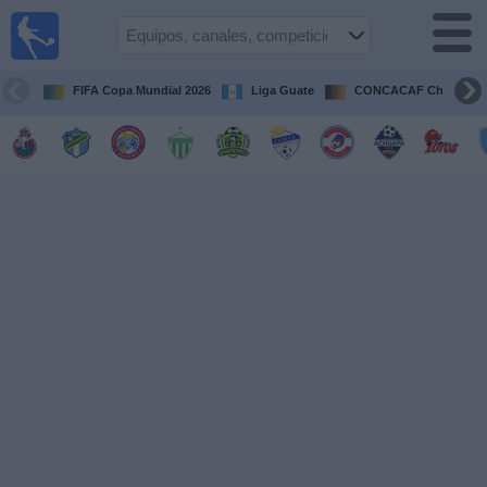
Fútbol en
Vivo
Guatemala
FIFA Copa Mundial 2026
Liga Guate
CONCACAF Champion
Guía de
Partidos
Televisados
Fútbol
hoy
Equipos
Competiciones
Canales
TV
Otros