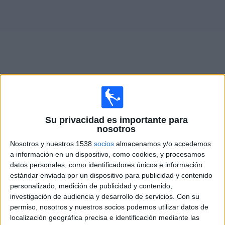
Deportes
Noticias
Widget
Partidos en vivo de
Dock Sud
Su privacidad es importante para
Domingo, 9/08/2026
nosotros
12:00
Primera B Argentina
Nosotros y nuestros 1538
socios
almacenamos y/o accedemos
a información en un dispositivo, como cookies, y procesamos
Dock Sud
datos personales, como identificadores únicos e información
San Martín Burzaco
estándar enviada por un dispositivo para publicidad y contenido
personalizado, medición de publicidad y contenido,
LPF Play
investigación de audiencia y desarrollo de servicios.
Con su
permiso, nosotros y nuestros socios podemos utilizar datos de
Sábado, 15/08/2026
localización geográfica precisa e identificación mediante las