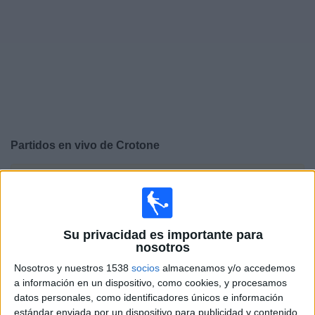
Deportes
Noticias
Widget
Partidos en vivo de
Crotone
×
Crotone: Actualmente no hay ningún partido en vivo por
TV. Puedes consultar el historial de partidos emitidos
anteriormente.
Su privacidad es importante para
nosotros
Miércoles, 6/05/2026
Nosotros y nuestros 1538
socios
almacenamos y/o accedemos
12:00
Serie C
a información en un dispositivo, como cookies, y procesamos
datos personales, como identificadores únicos e información
Casertana
estándar enviada por un dispositivo para publicidad y contenido