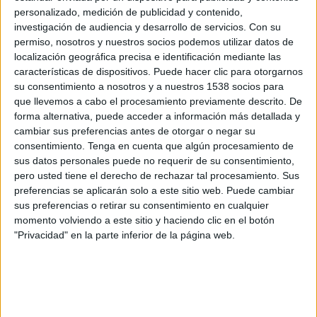
Crotone
personalizado, medición de publicidad y contenido,
FIFA+
DAZN App Gratis (Ver gratis)
investigación de audiencia y desarrollo de servicios.
Con su
permiso, nosotros y nuestros socios podemos utilizar datos de
localización geográfica precisa e identificación mediante las
Lunes, 13/04/2026
características de dispositivos. Puede hacer clic para otorgarnos
12:30
Serie C
su consentimiento a nosotros y a nuestros 1538 socios para
que llevemos a cabo el procesamiento previamente descrito. De
Crotone
forma alternativa, puede acceder a información más detallada y
Catania
cambiar sus preferencias antes de otorgar o negar su
consentimiento.
Tenga en cuenta que algún procesamiento de
OneFootball PPV
sus datos personales puede no requerir de su consentimiento,
pero usted tiene el derecho de rechazar tal procesamiento. Sus
Domingo, 15/03/2026
preferencias se aplicarán solo a este sitio web. Puede cambiar
sus preferencias o retirar su consentimiento en cualquier
04:30
Serie C
momento volviendo a este sitio y haciendo clic en el botón
Crotone
"Privacidad" en la parte inferior de la página web.
Salernitana
OneFootball PPV
DATOS ESTADÍSTICOS DEL EQUIPO CROTONE EN