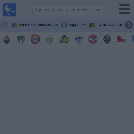
Fútbol en
Vivo
Guatemala
FIFA Copa Mundial 2026
Liga Guate
CONCACAF Champion
Guía de
Partidos
Televisados
Fútbol
hoy
Equipos
Competiciones
Canales
TV
Otros