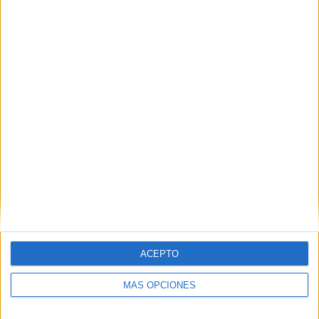
COMPETICIONES
VS Foggia
RIVALES
RANKING POR EQUIPOS
Foggia
7 (4.22%)
Fiorentina
6 (3.61%)
AC Milan
6 (3.61%)
Genoa
6 (3.61%)
Napoli
6 (3.61%)
Ver ranking completo
RANKING POR COMPETICIONES
Serie A Italiana
75 (45.18%)
Serie B Italiana
47 (28.31%)
Serie C
38 (22.89%)
ACEPTO
Coppa Italia Serie C
5 (3.01%)
Coppa Italia
1 (0.6%)
MÁS OPCIONES
Ver ranking completo