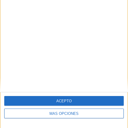
Woking
2 (4.35%)
Wealdstone FC
2 (4.35%)
Ver ranking completo
RANKING POR COMPETICIONES
National League
46 (100%)
Ver ranking completo
Nº DE PARTIDOS POR DÍA DE LA SEMANA
LUNES
MARTES
MIÉRCOLES
JUEVES
VIERNES
2
9
5
-
2
4.35%
19.57%
10.87%
- %
4.35%
ACEPTO
SÁBADO
DOMINGO
27
1
MÁS OPCIONES
58.7%
2.17%