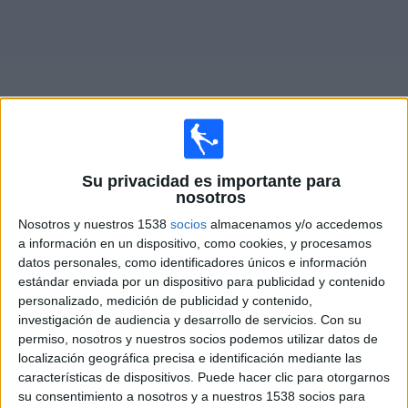
Deportes
Noticias
Widget
Su privacidad es importante para
Partidos en vivo de
Gateshead
nosotros
Nosotros y nuestros 1538
socios
almacenamos y/o accedemos
Sábado, 8/08/2026
a información en un dispositivo, como cookies, y procesamos
08:00
National League
datos personales, como identificadores únicos e información
estándar enviada por un dispositivo para publicidad y contenido
Eastleigh FC
personalizado, medición de publicidad y contenido,
Gateshead
investigación de audiencia y desarrollo de servicios.
Con su
permiso, nosotros y nuestros socios podemos utilizar datos de
DAZN (Míralo en vivo)
localización geográfica precisa e identificación mediante las
características de dispositivos. Puede hacer clic para otorgarnos
su consentimiento a nosotros y a nuestros 1538 socios para
DATOS ESTADÍSTICOS DEL EQUIPO GATESHEAD EN