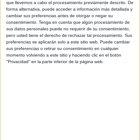
que llevemos a cabo el procesamiento previamente descrito. De
TELEVISIÓN EN GUATEMALA
forma alternativa, puede acceder a información más detallada y
cambiar sus preferencias antes de otorgar o negar su
A fecha de hoy
6/08/2026
y desde que esta web recoge los datos
consentimiento.
Tenga en cuenta que algún procesamiento de
estadísticos de cuándo y dónde se transmiten los partidos de
Fútbol
del
sus datos personales puede no requerir de su consentimiento,
equipo
Gateshead
en
Guatemala
, que fue el
9/08/2025
, podemos dar los
pero usted tiene el derecho de rechazar tal procesamiento. Sus
siguientes datos:
preferencias se aplicarán solo a este sitio web. Puede cambiar
46
sus preferencias o retirar su consentimiento en cualquier
momento volviendo a este sitio y haciendo clic en el botón
"Privacidad" en la parte inferior de la página web.
PARTIDOS TELEVISADOS
0 partidos en abierto
0%
46 partidos de pago
100%
RANKING POR CANALES
DAZN
46 (100%)
Ver ranking completo