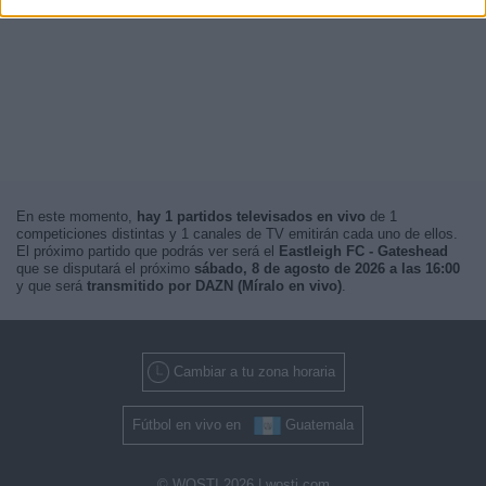
En este momento,
hay 1 partidos televisados en vivo
de 1
competiciones distintas y 1 canales de TV emitirán cada uno de ellos.
El próximo partido que podrás ver será el
Eastleigh FC - Gateshead
que se disputará el próximo
sábado, 8 de agosto de 2026 a las 16:00
y que será
transmitido por DAZN (Míralo en vivo)
.
Cambiar a tu zona horaria
Fútbol en vivo en
Guatemala
© WOSTI 2026 |
wosti.com