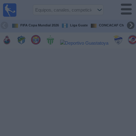
Fútbol en
Vivo
Guatemala
FIFA Copa Mundial 2026
Liga Guate
CONCACAF Champion
Guía de
Partidos
Televisados
Fútbol
hoy
Equipos
Competiciones
Canales
TV
Otros