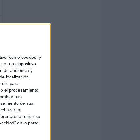
ivo, como cookies, y
por un dispositivo
ón de audiencia y
de localización
 clic para
bo el procesamiento
cambiar sus
esamiento de sus
echazar tal
erencias o retirar su
vacidad" en la parte