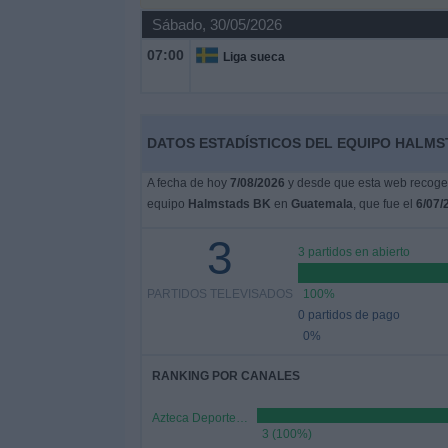
Deportes
Sábado, 30/05/2026
07:00
Liga sueca
Noticias
Widget
DATOS ESTADÍSTICOS DEL EQUIPO HALMS
A fecha de hoy
7/08/2026
y desde que esta web recoge l
equipo
Halmstads BK
en
Guatemala
, que fue el
6/07/
3
3 partidos en abierto
PARTIDOS TELEVISADOS
100%
0 partidos de pago
0%
RANKING POR CANALES
Azteca Deportes Network
3 (100%)