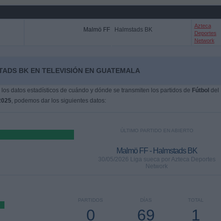
Azteca
Malmö FF
Halmstads BK
Deportes
Network
TADS BK EN TELEVISIÓN EN GUATEMALA
os datos estadísticos de cuándo y dónde se transmiten los partidos de
Fútbol
del
2025
, podemos dar los siguientes datos:
ÚLTIMO PARTIDO EN ABIERTO
Malmö FF - Halmstads BK
30/05/2026 Liga sueca por Azteca Deportes
Network
PARTIDOS
DÍAS
TOTAL
0
69
1