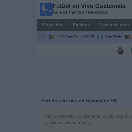
Fútbol en Vivo Guatemala
Fútbol en
Guía de Partidos Televisados
Vivo
Guatemala
Fútbol hoy
Equipos
Competiciones
Guía de
Partidos
FIFA Copa Mundial 2026
Liga Guate
Televisados
Fútbol
hoy
Equipos
Competiciones
Partidos en vivo de
Halmstads BK
Canales
TV
Halmstads BK: Actualmente no hay ningún part
emitidos anteriormente.
Otros