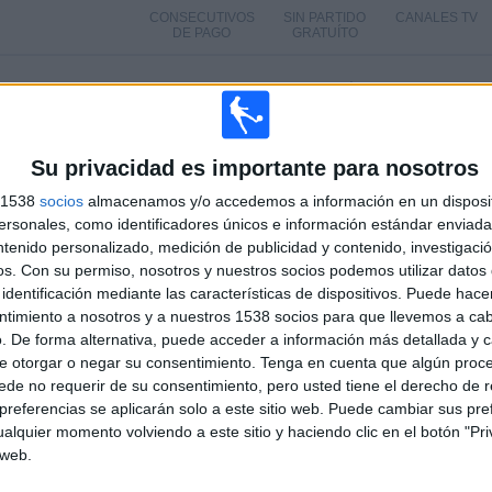
CONSECUTIVOS
SIN PARTIDO
CANALES TV
DE PAGO
GRATUÍTO
TOTAL
MÁXIMO
TOTAL
1
1
3
COMPETICIONES
VS Malmö FF
RIVALES
Su privacidad es importante para nosotros
s 1538
socios
almacenamos y/o accedemos a información en un disposit
RANKING POR COMPETICIONES
sonales, como identificadores únicos e información estándar enviada 
ntenido personalizado, medición de publicidad y contenido, investigaci
Liga sueca
3 (100%)
os.
Con su permiso, nosotros y nuestros socios podemos utilizar datos 
Ver ranking completo
identificación mediante las características de dispositivos. Puede hacer
ntimiento a nosotros y a nuestros 1538 socios para que llevemos a ca
. De forma alternativa, puede acceder a información más detallada y 
e otorgar o negar su consentimiento.
Tenga en cuenta que algún proc
de no requerir de su consentimiento, pero usted tiene el derecho de r
PARTIDOS POR DÍA DE LA SEMANA
referencias se aplicarán solo a este sitio web. Puede cambiar sus pref
OLES
JUEVES
VIERNES
SÁBADO
DOMINGO
alquier momento volviendo a este sitio y haciendo clic en el botón "Pri
-
-
1
2
 web.
%
- %
- %
33.33%
66.67%