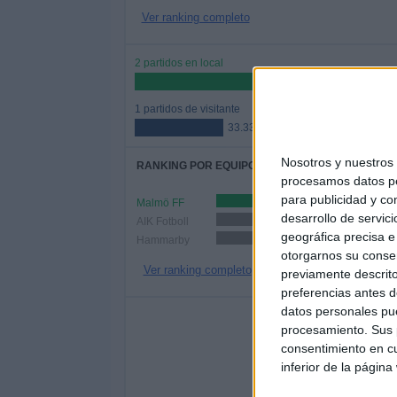
Ver ranking completo
2 partidos en local
66.67%
1 partidos de visitante
33.33%
Nosotros y nuestro
RANKING POR EQUIPOS
procesamos datos per
para publicidad y co
Malmö FF
1 (33.33%)
desarrollo de servici
AIK Fotboll
1 (33.33%)
geográfica precisa e 
Hammarby
1 (33.33%)
otorgarnos su conse
Ver ranking completo
previamente descrito
preferencias antes d
datos personales pue
Nº DE 
procesamiento. Sus p
LUNES
MARTES
MIÉRC
consentimiento en cu
-
-
-
inferior de la página
- %
- %
- 