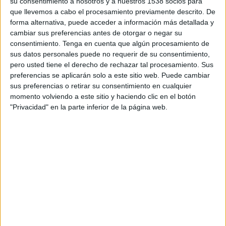
su consentimiento a nosotros y a nuestros 1538 socios para
EN TELEVISIÓN EN GUATEMALA
que llevemos a cabo el procesamiento previamente descrito. De
forma alternativa, puede acceder a información más detallada y
A fecha de hoy
6/08/2026
y desde que esta web recoge los datos
cambiar sus preferencias antes de otorgar o negar su
estadísticos de cuándo y dónde se transmiten los partidos de
Fútbol
del
consentimiento.
Tenga en cuenta que algún procesamiento de
equipo
Harrogate Town
en
Guatemala
, que fue el
16/09/2020
, podemos
sus datos personales puede no requerir de su consentimiento,
dar los siguientes datos:
pero usted tiene el derecho de rechazar tal procesamiento. Sus
preferencias se aplicarán solo a este sitio web. Puede cambiar
7
sus preferencias o retirar su consentimiento en cualquier
momento volviendo a este sitio y haciendo clic en el botón
PARTIDOS TELEVISADOS
"Privacidad" en la parte inferior de la página web.
0 partidos en abierto
0%
7 partidos de pago
100%
RANKING POR CANALES
Disney+ Premium
4 (57.14%)
SKY Sports
1 (14.29%)
ESPN Play
1 (14.29%)
HBO MAX
1 (14.29%)