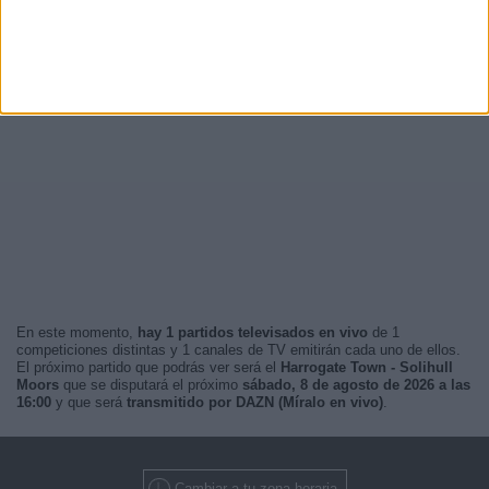
En este momento,
hay 1 partidos televisados en vivo
de 1
competiciones distintas y 1 canales de TV emitirán cada uno de ellos.
El próximo partido que podrás ver será el
Harrogate Town - Solihull
Moors
que se disputará el próximo
sábado, 8 de agosto de 2026 a las
16:00
y que será
transmitido por DAZN (Míralo en vivo)
.
Cambiar a tu zona horaria