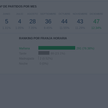
Nº DE PARTIDOS POR MES
JUNIO
JULIO
AGOSTO
SEPTIEMBRE
OCTUBRE
NOVIEMBRE
DICIEMBRE
5
4
28
36
44
43
47
1.31%
1.05%
7.35%
9.45%
11.55%
11.29%
12.34%
RANKING POR FRANJA HORARIA
Mañana
291 (76.38%)
Tarde
88 (23.1%)
Madrugada
2 (0.52%)
Noche
0 (0%)