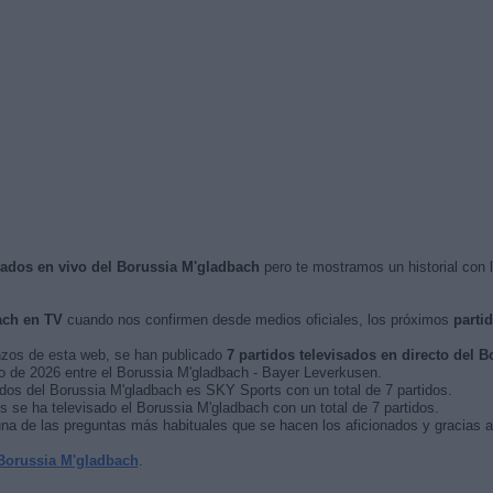
isados en vivo del Borussia M'gladbach
pero te mostramos un historial con 
ach en TV
cuando nos confirmen desde medios oficiales, los próximos
parti
nzos de esta web, se han publicado
7 partidos televisados en directo del 
ero de 2026 entre el Borussia M'gladbach - Bayer Leverkusen.
idos del Borussia M'gladbach es SKY Sports con un total de 7 partidos.
 se ha televisado el Borussia M'gladbach con un total de 7 partidos.
na de las preguntas más habituales que se hacen los aficionados y gracias a
Borussia M'gladbach
.