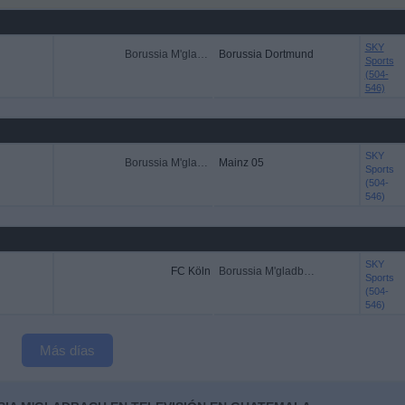
SKY
Borussia M'gladbach
Borussia Dortmund
Sports
(504-
546)
SKY
Borussia M'gladbach
Mainz 05
Sports
(504-
546)
SKY
FC Köln
Borussia M'gladbach
Sports
(504-
546)
Más días