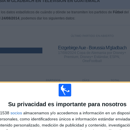
SIA M'GLADBACH EN TELEVISIÓN EN GUATEMALA
os datos estadísticos de cuándo y dónde se transmiten los partidos de
Fútbol
del
l
24/08/2014
, podemos dar los siguientes datos:
ÚLTIMO PARTIDO EN ABIERTO
Erzgebirge Aue - Borussia M'gladbach
17/08/2024 Copa de Alemania por Disney+
Premium, Disney+ Estándar, ESPN,
OneFootball
PARTIDOS
DÍAS
TOTAL
65
719
19
CONSECUTIVOS
SIN PARTIDO
CANALES TV
DE PAGO
GRATUÍTO
Su privacidad es importante para nosotros
s 1538
socios
almacenamos y/o accedemos a información en un disposit
sonales, como identificadores únicos e información estándar enviada 
ntenido personalizado, medición de publicidad y contenido, investigaci