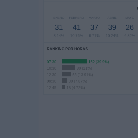
ENERO
FEBRERO
MARZO
ABRIL
MAYO
31
41
37
39
26
8.14%
10.76%
9.71%
10.24%
6.82%
RANKING POR HORAS
07:30
152 (39.9%)
10:30
80 (21%)
12:30
53 (13.91%)
09:30
30 (7.87%)
12:45
18 (4.72%)