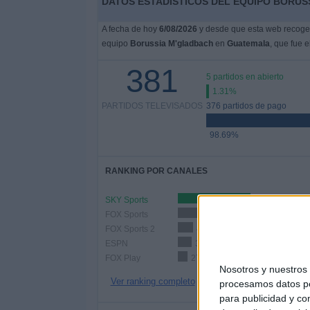
DATOS ESTADÍSTICOS DEL EQUIPO BORUS
A fecha de hoy
6/08/2026
y desde que esta web recoge l
equipo
Borussia M'gladbach
en
Guatemala
, que fue e
381
5 partidos en abierto
1.31%
PARTIDOS TELEVISADOS
376 partidos de pago
98.69%
RANKING POR CANALES
SKY Sports
200 (52.49%)
FOX Sports
60 (15.75%)
FOX Sports 2
41 (10.76%)
ESPN
38 (9.97%)
FOX Play
27 (7.09%)
Nosotros y nuestro
Ver ranking completo
procesamos datos per
para publicidad y co