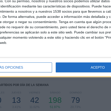
os.
Con su permiso, nosotros y nuestros socios podemos utilizar datos 
TOTAL
MÁXIMO
TOTAL
identificación mediante las características de dispositivos. Puede hacer
5
24
56
ntimiento a nosotros y a nuestros 1538 socios para que llevemos a ca
. De forma alternativa, puede acceder a información más detallada y 
COMPETICIONES
VS Borussia
RIVALES
e otorgar o negar su consentimiento.
Tenga en cuenta que algún proc
Dortmund
de no requerir de su consentimiento, pero usted tiene el derecho de r
referencias se aplicarán solo a este sitio web. Puede cambiar sus pref
RANKING POR COMPETICIONES
alquier momento volviendo a este sitio y haciendo clic en el botón "Pri
 web.
Bundesliga
329 (86.35%)
Copa de Alemania
18 (4.72%)
Champions League
16 (4.2%)
Europa League
13 (3.41%)
Amistoso
5 (1.31%)
ÁS OPCIONES
ACEPTO
Ver ranking completo
PARTIDOS POR DÍA DE LA SEMANA
LES
JUEVES
VIERNES
SÁBADO
DOMINGO
0
13
42
198
79
%
3.41%
11.02%
51.97%
20.73%