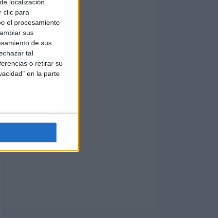
de localización
 clic para
bo el procesamiento
cambiar sus
esamiento de sus
echazar tal
erencias o retirar su
vacidad" en la parte