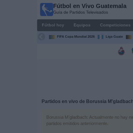
Fútbol en Vivo Guatemala
Fútbol en
Guía de Partidos Televisados
Vivo
Guatemala
Fútbol hoy
Equipos
Competiciones
Guía de
Partidos
FIFA Copa Mundial 2026
Liga Guate
Televisados
Fútbol
hoy
Equipos
Competiciones
Partidos en vivo de
Borussia M'gladbac
Canales
TV
Borussia M'gladbach: Actualmente no hay ning
partidos emitidos anteriormente.
Otros