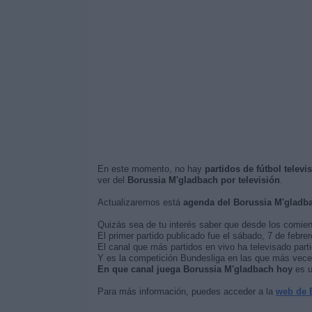
En este momento, no hay
partidos de fútbol telev
ver del
Borussia M'gladbach por televisión
.
Actualizaremos está
agenda del Borussia M'gladb
Quizás sea de tu interés saber que desde los comie
El primer partido publicado fue el sábado, 7 de febr
El canal que más partidos en vivo ha televisado part
Y es la competición Bundesliga en las que más veces
En que canal juega Borussia M'gladbach hoy
es u
Para más información, puedes acceder a la
web de 