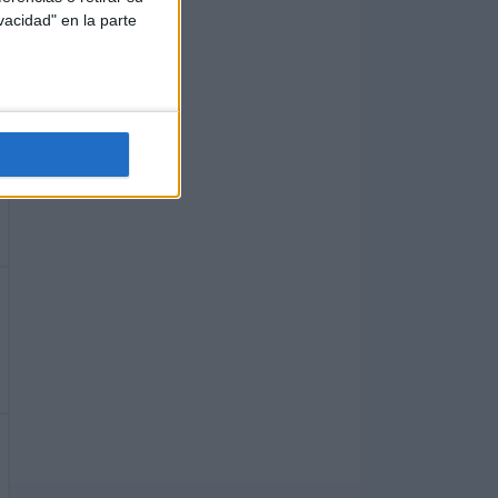
vacidad" en la parte