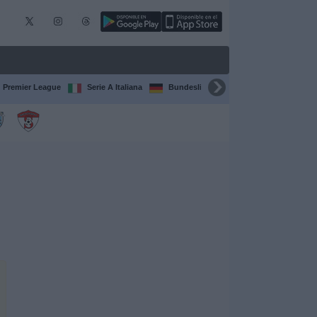
Premier League
Serie A Italiana
Bundesliga
Champions League