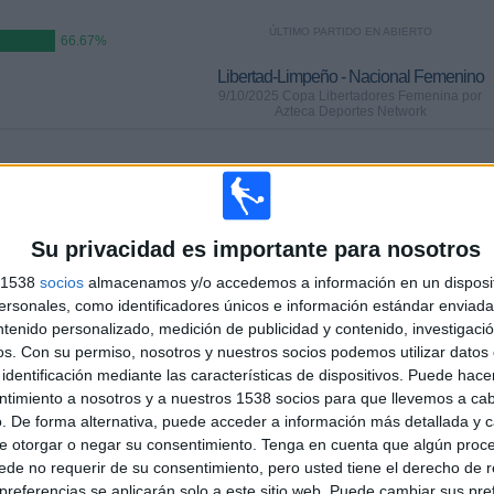
ÚLTIMO PARTIDO EN ABIERTO
66.67%
Libertad-Limpeño - Nacional Femenino
9/10/2025 Copa Libertadores Femenina por
Azteca Deportes Network
PARTIDOS
DÍAS
TOTAL
%)
0
299
2
Su privacidad es importante para nosotros
CONSECUTIVOS
SIN PARTIDO
CANALES TV
DE PAGO
GRATUÍTO
s 1538
socios
almacenamos y/o accedemos a información en un disposit
sonales, como identificadores únicos e información estándar enviada 
ntenido personalizado, medición de publicidad y contenido, investigaci
TOTAL
MÁXIMO
TOTAL
1
1
3
os.
Con su permiso, nosotros y nuestros socios podemos utilizar datos 
identificación mediante las características de dispositivos. Puede hacer
COMPETICIONES
VS Libertad-
RIVALES
ntimiento a nosotros y a nuestros 1538 socios para que llevemos a ca
Limpeño
. De forma alternativa, puede acceder a información más detallada y 
e otorgar o negar su consentimiento.
Tenga en cuenta que algún proc
RANKING POR COMPETICIONES
de no requerir de su consentimiento, pero usted tiene el derecho de r
referencias se aplicarán solo a este sitio web. Puede cambiar sus pref