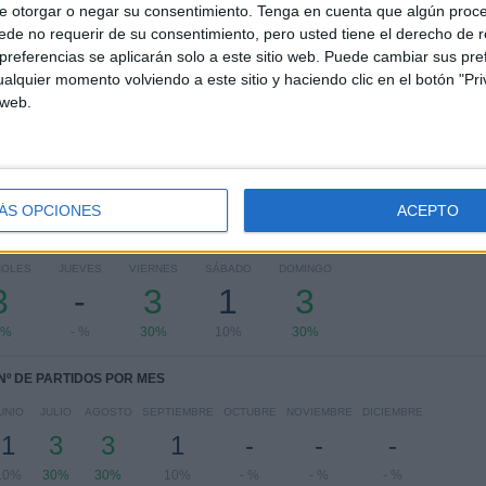
RANKING POR COMPETICIONES
e otorgar o negar su consentimiento.
Tenga en cuenta que algún proc
de no requerir de su consentimiento, pero usted tiene el derecho de r
J1 League
8 (80%)
referencias se aplicarán solo a este sitio web. Puede cambiar sus pref
Copa del Emperador
2 (20%)
alquier momento volviendo a este sitio y haciendo clic en el botón "Pri
 web.
Ver ranking completo
ÁS OPCIONES
ACEPTO
PARTIDOS POR DÍA DE LA SEMANA
COLES
JUEVES
VIERNES
SÁBADO
DOMINGO
3
-
3
1
3
0%
- %
30%
10%
30%
Nº DE PARTIDOS POR MES
UNIO
JULIO
AGOSTO
SEPTIEMBRE
OCTUBRE
NOVIEMBRE
DICIEMBRE
1
3
3
1
-
-
-
10%
30%
30%
10%
- %
- %
- %