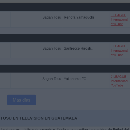
J.LEAGUE
Sagan Tosu
Renofa Yamaguchi
International
YouTube
J.LEAGUE
Sagan Tosu
Sanfrecce Hiroshima
International
YouTube
J.LEAGUE
Sagan Tosu
Yokohama FC
International
YouTube
Más días
 TOSU EN TELEVISIÓN EN GUATEMALA
os datos estadísticos de cuándo y dónde se transmiten los partidos de
Fútbol
del