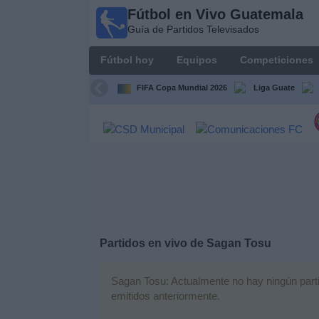
Fútbol en Vivo Guatemala
Fútbol en
Guía de Partidos Televisados
Vivo
Guatemala
Fútbol hoy
Equipos
Competiciones
Guía de
Partidos
FIFA Copa Mundial 2026
Liga Guate
Televisados
Fútbol
hoy
Equipos
Competiciones
Partidos en vivo de
Sagan Tosu
Canales
TV
Sagan Tosu: Actualmente no hay ningún partid
emitidos anteriormente.
Otros