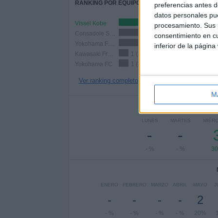
RANKING POR EQUIPOS
preferencias antes d
datos personales pue
Vissel Kobe
2 (20%)
procesamiento. Sus p
Consadole Sapporo
2 (20%)
consentimiento en cu
Yokohama F. Marinos
2 (20%)
inferior de la página
Kawasaki Frontale
1 (10%)
Yokohama FC
1 (10%)
Ver ranking completo
M
Nº DE 
LUNES
MARTES
MIÉR
-
-
- %
- %
3
ENERO
FEBRERO
MARZO
ABRIL
MAYO
J
-
-
-
-
2
- %
- %
- %
- %
20%