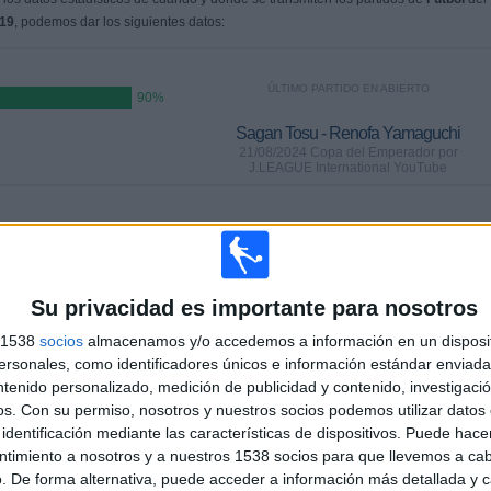
019
, podemos dar los siguientes datos:
ÚLTIMO PARTIDO EN ABIERTO
90%
Sagan Tosu - Renofa Yamaguchi
21/08/2024 Copa del Emperador por
J.LEAGUE International YouTube
PARTIDOS
DÍAS
TOTAL
 (90%)
0
714
2
Su privacidad es importante para nosotros
CONSECUTIVOS
SIN PARTIDO
CANALES TV
DE PAGO
GRATUÍTO
s 1538
socios
almacenamos y/o accedemos a información en un disposit
sonales, como identificadores únicos e información estándar enviada 
TOTAL
MÁXIMO
TOTAL
ntenido personalizado, medición de publicidad y contenido, investigaci
2
2
7
os.
Con su permiso, nosotros y nuestros socios podemos utilizar datos 
identificación mediante las características de dispositivos. Puede hacer
COMPETICIONES
VS Vissel Kobe
RIVALES
ntimiento a nosotros y a nuestros 1538 socios para que llevemos a ca
. De forma alternativa, puede acceder a información más detallada y 