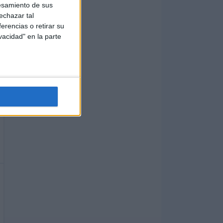
esamiento de sus
echazar tal
erencias o retirar su
vacidad" en la parte