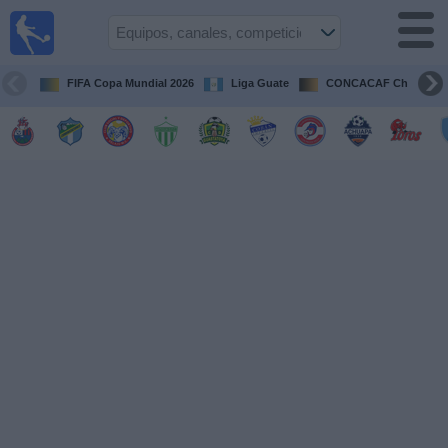
Fútbol en
Vivo
Guatemala
FIFA Copa Mundial 2026
Liga Guate
CONCACAF Champion
Guía de
Partidos
Televisados
Fútbol
hoy
Equipos
Competiciones
Canales
TV
Otros