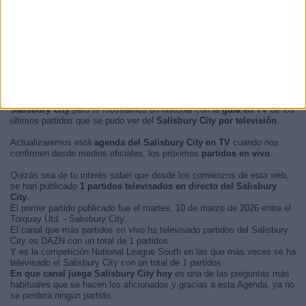
En este momento, no hay
partidos de fútbol televisados en vivo del
Salisbury City
pero te mostramos un historial con la
guía en TV
de los
últimos partidos que se pudo ver del
Salisbury City por televisión
.
Actualizaremos está
agenda del Salisbury City en TV
cuando nos
confirmen desde medios oficiales, los próximos
partidos en vivo
.
Quizás sea de tu interés saber que desde los comienzos de esta web,
se han publicado
1 partidos televisados en directo del Salisbury
City
.
El primer partido publicado fue el martes, 10 de marzo de 2026 entre el
Torquay Utd. - Salisbury City.
El canal que más partidos en vivo ha televisado partidos del Salisbury
City es DAZN con un total de 1 partidos.
Y es la competición National League South en las que más veces se ha
televisado el Salisbury City con un total de 1 partidos.
En que canal juega Salisbury City hoy
es una de las preguntas más
habituales que se hacen los aficionados y gracias a esta Agenda, ya no
se perderá ningún partido.