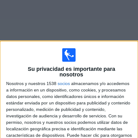
Deportes
Noticias
Widget
Partidos en vivo de
Salisbury City
Su privacidad es importante para
nosotros
×
Salisbury City: Actualmente no hay ningún partido en
Nosotros y nuestros 1538
socios
almacenamos y/o accedemos
vivo por TV. Puedes consultar el historial de partidos
a información en un dispositivo, como cookies, y procesamos
emitidos anteriormente.
datos personales, como identificadores únicos e información
estándar enviada por un dispositivo para publicidad y contenido
personalizado, medición de publicidad y contenido,
Martes, 10/03/2026
investigación de audiencia y desarrollo de servicios.
Con su
12:45
National League South
permiso, nosotros y nuestros socios podemos utilizar datos de
localización geográfica precisa e identificación mediante las
Torquay Utd.
características de dispositivos. Puede hacer clic para otorgarnos