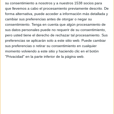
Salisbury City
su consentimiento a nosotros y a nuestros 1538 socios para
que llevemos a cabo el procesamiento previamente descrito. De
DAZN (Míralo en vivo)
forma alternativa, puede acceder a información más detallada y
cambiar sus preferencias antes de otorgar o negar su
consentimiento.
Tenga en cuenta que algún procesamiento de
DATOS ESTADÍSTICOS DEL EQUIPO SALISBURY CITY EN
sus datos personales puede no requerir de su consentimiento,
TELEVISIÓN EN GUATEMALA
pero usted tiene el derecho de rechazar tal procesamiento. Sus
preferencias se aplicarán solo a este sitio web. Puede cambiar
A fecha de hoy
7/08/2026
y desde que esta web recoge los datos
sus preferencias o retirar su consentimiento en cualquier
estadísticos de cuándo y dónde se transmiten los partidos de
Fútbol
del
momento volviendo a este sitio y haciendo clic en el botón
equipo
Salisbury City
en
Guatemala
, que fue el
25/11/2025
, podemos
"Privacidad" en la parte inferior de la página web.
dar los siguientes datos:
2
PARTIDOS TELEVISADOS
0 partidos en abierto
0%
2 partidos de pago
100%
RANKING POR CANALES