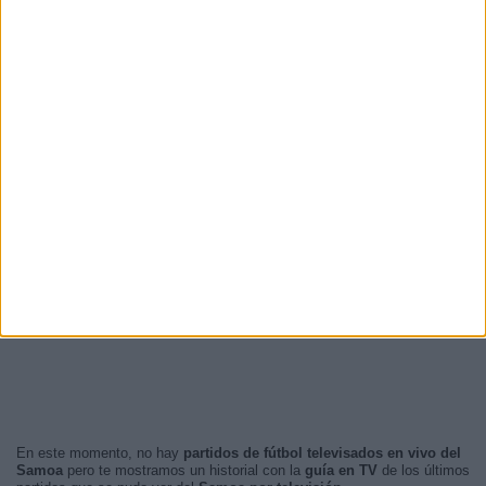
En este momento, no hay
partidos de fútbol televisados en vivo del
Samoa
pero te mostramos un historial con la
guía en TV
de los últimos