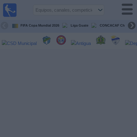
Fútbol en
Vivo
Guatemala
FIFA Copa Mundial 2026
Liga Guate
CONCACAF Champion
Guía de
Partidos
Televisados
Fútbol
hoy
Equipos
Competiciones
Canales
TV
Otros