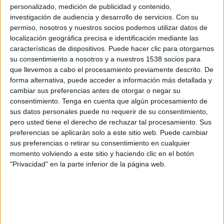
Islas Salomón
personalizado, medición de publicidad y contenido,
investigación de audiencia y desarrollo de servicios.
Con su
FIFA+
DAZN App Gratis (Ver gratis)
permiso, nosotros y nuestros socios podemos utilizar datos de
localización geográfica precisa e identificación mediante las
Domingo, 1/03/2026
características de dispositivos. Puede hacer clic para otorgarnos
19:00
su consentimiento a nosotros y a nuestros 1538 socios para
FIFA Copa Mundial Femenina
que llevemos a cabo el procesamiento previamente descrito. De
Samoa Americana
forma alternativa, puede acceder a información más detallada y
cambiar sus preferencias antes de otorgar o negar su
Samoa
consentimiento.
Tenga en cuenta que algún procesamiento de
FIFA+
DAZN App Gratis (Ver gratis)
sus datos personales puede no requerir de su consentimiento,
pero usted tiene el derecho de rechazar tal procesamiento. Sus
Jueves, 26/02/2026
preferencias se aplicarán solo a este sitio web. Puede cambiar
sus preferencias o retirar su consentimiento en cualquier
19:00
FIFA Copa Mundial Femenina
momento volviendo a este sitio y haciendo clic en el botón
"Privacidad" en la parte inferior de la página web.
Nueva Zelanda
Samoa
FIFA+
DAZN App Gratis (Ver gratis)
DATOS ESTADÍSTICOS DEL EQUIPO SAMOA EN