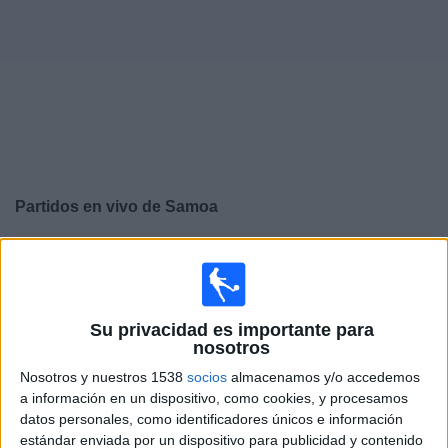
Deportes
Noticias
Widget
Partidos en vivo de
Samoa
×
Samoa: Actualmente no hay ningún partido en vivo por
TV. Puedes consultar el historial de partidos emitidos
anteriormente.
Su privacidad es importante para
nosotros
Miércoles, 4/03/2026
Nosotros y nuestros 1538
socios
almacenamos y/o accedemos
23:00
FIFA Copa Mundial Femenina
a información en un dispositivo, como cookies, y procesamos
datos personales, como identificadores únicos e información
Samoa
estándar enviada por un dispositivo para publicidad y contenido