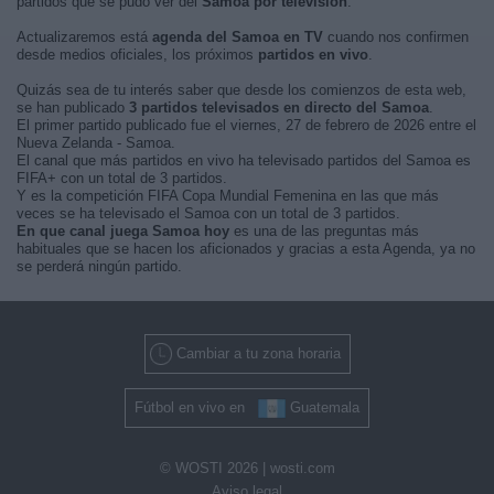
partidos que se pudo ver del
Samoa por televisión
.
Actualizaremos está
agenda del Samoa en TV
cuando nos confirmen
desde medios oficiales, los próximos
partidos en vivo
.
Quizás sea de tu interés saber que desde los comienzos de esta web,
se han publicado
3 partidos televisados en directo del Samoa
.
El primer partido publicado fue el viernes, 27 de febrero de 2026 entre el
Nueva Zelanda - Samoa.
El canal que más partidos en vivo ha televisado partidos del Samoa es
FIFA+ con un total de 3 partidos.
Y es la competición FIFA Copa Mundial Femenina en las que más
veces se ha televisado el Samoa con un total de 3 partidos.
En que canal juega Samoa hoy
es una de las preguntas más
habituales que se hacen los aficionados y gracias a esta Agenda, ya no
se perderá ningún partido.
Cambiar a tu zona horaria
Fútbol en vivo en
Guatemala
© WOSTI 2026 |
wosti.com
Aviso legal