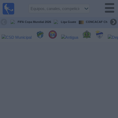
Fútbol en
Vivo
Guatemala
FIFA Copa Mundial 2026
Liga Guate
CONCACAF Champion
Guía de
Partidos
Televisados
Fútbol
hoy
Equipos
Competiciones
Canales
TV
Otros