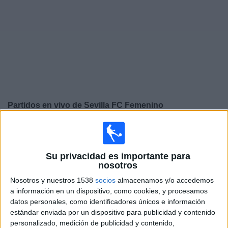
Deportes
Noticias
Widget
Partidos en vivo de
Sevilla FC Femenino
×
Sevilla FC Femenino: Actualmente no hay ningún
partido en vivo por TV. Puedes consultar el historial de
partidos emitidos anteriormente.
Su privacidad es importante para
nosotros
Nosotros y nuestros 1538
socios
almacenamos y/o accedemos
Sábado, 2/05/2026
a información en un dispositivo, como cookies, y procesamos
10:30
Liga F
datos personales, como identificadores únicos e información
estándar enviada por un dispositivo para publicidad y contenido
Sevilla FC Femenino
personalizado, medición de publicidad y contenido,