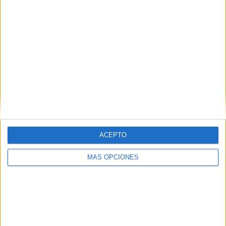
At. Madrid Femenino
3 (10.71%)
Levante Femenino
2 (7.14%)
Real Madrid Femenino
2 (7.14%)
Ver ranking completo
RANKING POR COMPETICIONES
Liga F
24 (85.71%)
Copa de la Reina
4 (14.29%)
Ver ranking completo
ACEPTO
Nº DE PARTIDOS POR DÍA DE LA SEMANA
MÁS OPCIONES
LUNES
MARTES
MIÉRCOLES
JUEVES
VIERNES
-
1
3
2
4
- %
3.57%
10.71%
7.14%
14.29%
SÁBADO
DOMINGO
8
10