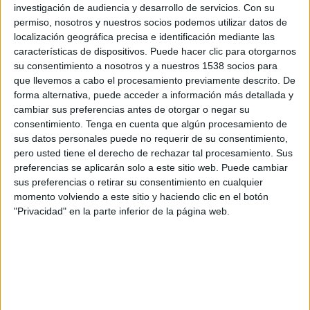
Real Madrid Femenino
investigación de audiencia y desarrollo de servicios.
Con su
permiso, nosotros y nuestros socios podemos utilizar datos de
DAZN (Míralo en vivo)
localización geográfica precisa e identificación mediante las
características de dispositivos. Puede hacer clic para otorgarnos
Domingo, 22/02/2026
su consentimiento a nosotros y a nuestros 1538 socios para
que llevemos a cabo el procesamiento previamente descrito. De
10:00
Liga F
forma alternativa, puede acceder a información más detallada y
Sevilla FC Femenino
cambiar sus preferencias antes de otorgar o negar su
consentimiento.
Tenga en cuenta que algún procesamiento de
At. Madrid Femenino
sus datos personales puede no requerir de su consentimiento,
DAZN (Míralo en vivo)
pero usted tiene el derecho de rechazar tal procesamiento. Sus
preferencias se aplicarán solo a este sitio web. Puede cambiar
sus preferencias o retirar su consentimiento en cualquier
DATOS ESTADÍSTICOS DEL EQUIPO SEVILLA FC
momento volviendo a este sitio y haciendo clic en el botón
FEMENINO EN TELEVISIÓN EN GUATEMALA
"Privacidad" en la parte inferior de la página web.
A fecha de hoy
7/08/2026
y desde que esta web recoge los datos
estadísticos de cuándo y dónde se transmiten los partidos de
Fútbol
del
equipo
Sevilla FC Femenino
en
Guatemala
, que fue el
11/02/2020
,
podemos dar los siguientes datos: