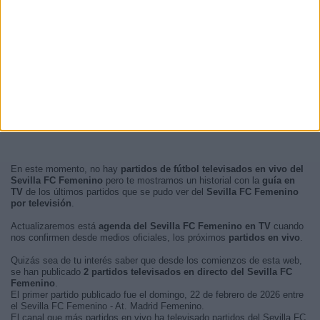
En este momento, no hay
partidos de fútbol televisados en vivo del
Sevilla FC Femenino
pero te mostramos un historial con la
guía en
TV
de los últimos partidos que se pudo ver del
Sevilla FC Femenino
por televisión
.
Actualizaremos está
agenda del Sevilla FC Femenino en TV
cuando
nos confirmen desde medios oficiales, los próximos
partidos en vivo
.
Quizás sea de tu interés saber que desde los comienzos de esta web,
se han publicado
2 partidos televisados en directo del Sevilla FC
Femenino
.
El primer partido publicado fue el domingo, 22 de febrero de 2026 entre
el Sevilla FC Femenino - At. Madrid Femenino.
El canal que más partidos en vivo ha televisado partidos del Sevilla FC