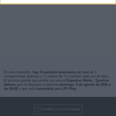
En este momento,
hay 14 partidos televisados en vivo
de 1
competiciones distintas y 1 canales de TV emitirán cada uno de ellos.
El próximo partido que podrás ver será el
Deportivo Merlo - Sportivo
Italiano
que se disputará el próximo
domingo, 9 de agosto de 2026 a
las 00:00
y que será
transmitido por LPF Play
.
Cambiar a tu zona horaria