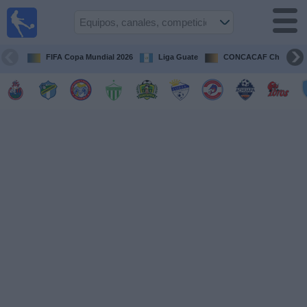
Fútbol en
Vivo
Guatemala
FIFA Copa Mundial 2026
Liga Guate
CONCACAF Champion
Guía de
Partidos
Televisados
Fútbol
hoy
Equipos
Competiciones
Canales
TV
Otros