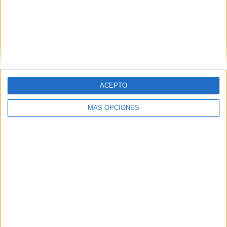
UAI Urquiza
3 (8.82%)
Colegiales
2 (5.88%)
Villa San Carlos
2 (5.88%)
Real Pilar
2 (5.88%)
Deportivo Camioneros
2 (5.88%)
Ver ranking completo
ACEPTO
RANKING POR COMPETICIONES
MÁS OPCIONES
Primera B Argentina
34 (100%)
Ver ranking completo
Nº DE PARTIDOS POR DÍA DE LA SEMANA
LUNES
MARTES
MIÉRCOLES
JUEVES
VIERNES
2
3
1
-
3
5.88%
8.82%
2.94%
- %
8.82%