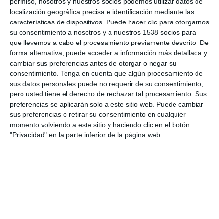
permiso, nosotros y nuestros socios podemos utilizar datos de
14:00
Primera B Argentina
localización geográfica precisa e identificación mediante las
características de dispositivos. Puede hacer clic para otorgarnos
Sportivo Italiano
su consentimiento a nosotros y a nuestros 1538 socios para
Dock Sud
que llevemos a cabo el procesamiento previamente descrito. De
forma alternativa, puede acceder a información más detallada y
cambiar sus preferencias antes de otorgar o negar su
LPF Play
consentimiento.
Tenga en cuenta que algún procesamiento de
sus datos personales puede no requerir de su consentimiento,
Sábado, 22/08/2026
pero usted tiene el derecho de rechazar tal procesamiento. Sus
preferencias se aplicarán solo a este sitio web. Puede cambiar
14:00
Primera B Argentina
sus preferencias o retirar su consentimiento en cualquier
momento volviendo a este sitio y haciendo clic en el botón
Comunicaciones
"Privacidad" en la parte inferior de la página web.
Sportivo Italiano
LPF Play
Más días
DATOS ESTADÍSTICOS DEL EQUIPO SPORTIVO ITALIANO
EN TELEVISIÓN EN GUATEMALA