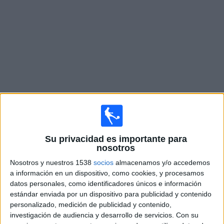
Deportes
Noticias
Widget
Partidos en vivo de
Sportivo Italiano
Mañana sábado, 8/08/2026
Su privacidad es importante para
16:00
Primera B Argentina
nosotros
Deportivo Merlo
Nosotros y nuestros 1538
socios
almacenamos y/o accedemos
a información en un dispositivo, como cookies, y procesamos
Sportivo Italiano
datos personales, como identificadores únicos e información
LPF Play
estándar enviada por un dispositivo para publicidad y contenido
personalizado, medición de publicidad y contenido,
Sábado, 15/08/2026
investigación de audiencia y desarrollo de servicios.
Con su