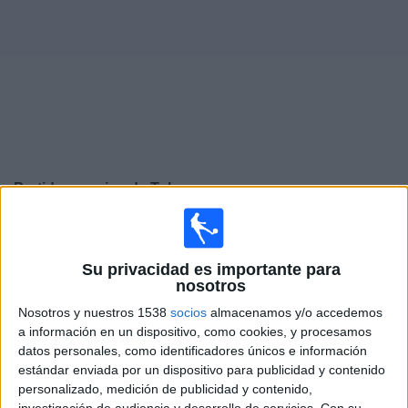
Deportes
Noticias
Widget
Partidos en vivo de
Toluca
Sábado, 8/08/2026
21:10
Leagues Cup
Su privacidad es importante para
nosotros
Toluca
Nosotros y nuestros 1538
socios
almacenamos y/o accedemos
Los Angeles FC
a información en un dispositivo, como cookies, y procesamos
Apple TV
datos personales, como identificadores únicos e información
estándar enviada por un dispositivo para publicidad y contenido
Miércoles, 12/08/2026
personalizado, medición de publicidad y contenido,
investigación de audiencia y desarrollo de servicios.
Con su