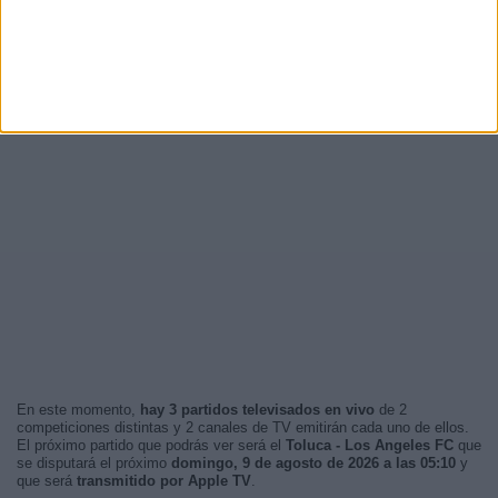
En este momento,
hay 3 partidos televisados en vivo
de 2
competiciones distintas y 2 canales de TV emitirán cada uno de ellos.
El próximo partido que podrás ver será el
Toluca - Los Angeles FC
que
se disputará el próximo
domingo, 9 de agosto de 2026 a las 05:10
y
que será
transmitido por Apple TV
.