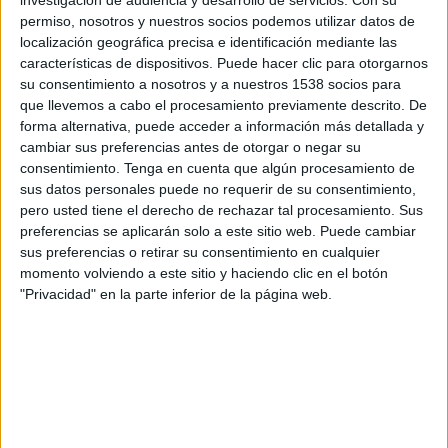
20:00
Leagues Cup
permiso, nosotros y nuestros socios podemos utilizar datos de
localización geográfica precisa e identificación mediante las
Toluca
características de dispositivos. Puede hacer clic para otorgarnos
FC Dallas
su consentimiento a nosotros y a nuestros 1538 socios para
que llevemos a cabo el procesamiento previamente descrito. De
Apple TV
forma alternativa, puede acceder a información más detallada y
cambiar sus preferencias antes de otorgar o negar su
Sábado, 15/08/2026
consentimiento.
Tenga en cuenta que algún procesamiento de
sus datos personales puede no requerir de su consentimiento,
17:00
Liga MX
pero usted tiene el derecho de rechazar tal procesamiento. Sus
Torneo Apertura
preferencias se aplicarán solo a este sitio web. Puede cambiar
Atlante
sus preferencias o retirar su consentimiento en cualquier
momento volviendo a este sitio y haciendo clic en el botón
Toluca
"Privacidad" en la parte inferior de la página web.
Azteca Deportes Network
DATOS ESTADÍSTICOS DEL EQUIPO TOLUCA EN
TELEVISIÓN EN GUATEMALA
A fecha de hoy
6/08/2026
y desde que esta web recoge los datos