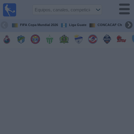
Fútbol en
Vivo
Guatemala
FIFA Copa Mundial 2026
Liga Guate
CONCACAF Champion
Guía de
Partidos
Televisados
Fútbol
hoy
Equipos
Competiciones
Canales
TV
Otros