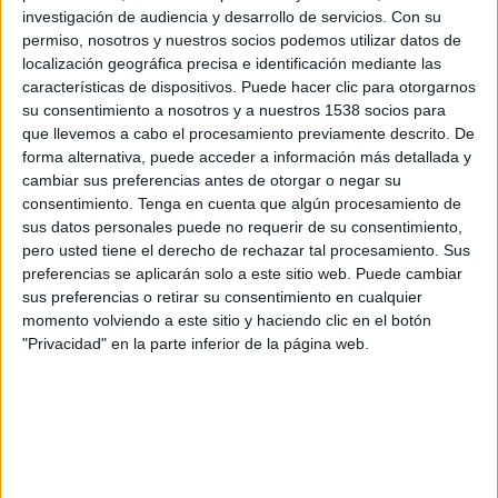
VfR Mannheim
investigación de audiencia y desarrollo de servicios.
Con su
permiso, nosotros y nuestros socios podemos utilizar datos de
OneFootball PPV
localización geográfica precisa e identificación mediante las
06:00
Regionalliga
características de dispositivos. Puede hacer clic para otorgarnos
su consentimiento a nosotros y a nuestros 1538 socios para
VfR Aalen
que llevemos a cabo el procesamiento previamente descrito. De
Freiburg II
forma alternativa, puede acceder a información más detallada y
cambiar sus preferencias antes de otorgar o negar su
OneFootball PPV
consentimiento.
Tenga en cuenta que algún procesamiento de
06:00
Regionalliga
sus datos personales puede no requerir de su consentimiento,
pero usted tiene el derecho de rechazar tal procesamiento. Sus
Eintracht Trier
preferencias se aplicarán solo a este sitio web. Puede cambiar
SG Barockstadt
sus preferencias o retirar su consentimiento en cualquier
momento volviendo a este sitio y haciendo clic en el botón
OneFootball PPV
"Privacidad" en la parte inferior de la página web.
06:00
Regionalliga
Sandhausen
TSV Steinbach
OneFootball PPV