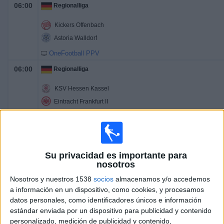
06:00
Regionalliga
Kickers Offenbach
Astoria Walldorf
OneFootball PPV
06:00
Regionalliga
KSV Hessen Kassel
Eintracht Frankfurt II
OneFootball PPV
06:00
Regionalliga
FC Homburg
Su privacidad es importante para
nosotros
Mainz 05 II
Nosotros y nuestros 1538
socios
almacenamos y/o accedemos
OneFootball PPV
a información en un dispositivo, como cookies, y procesamos
06:00
Regionalliga
datos personales, como identificadores únicos e información
estándar enviada por un dispositivo para publicidad y contenido
FSV Frankfurt
personalizado, medición de publicidad y contenido,