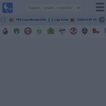
Fútbol en
Vivo
Guatemala
FIFA Copa Mundial 2026
Liga Guate
CONCACAF Champion
Guía de
Partidos
Televisados
Fútbol
hoy
Equipos
Competiciones
Canales
TV
Otros