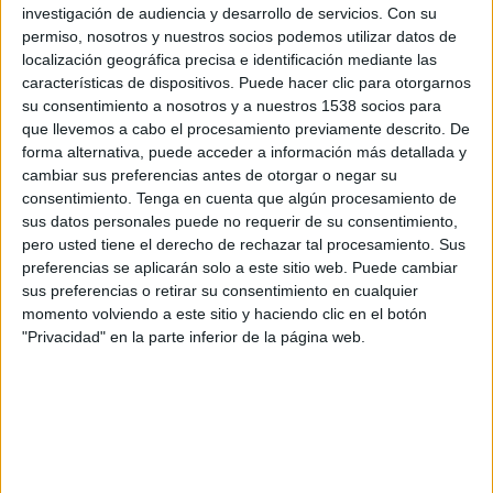
Al Ahed
investigación de audiencia y desarrollo de servicios.
Con su
Al-Fotuwa SC
permiso, nosotros y nuestros socios podemos utilizar datos de
localización geográfica precisa e identificación mediante las
Star+
características de dispositivos. Puede hacer clic para otorgarnos
su consentimiento a nosotros y a nuestros 1538 socios para
Domingo, 26/11/2023
que llevemos a cabo el procesamiento previamente descrito. De
16:00
forma alternativa, puede acceder a información más detallada y
AFC Champions League Two
cambiar sus preferencias antes de otorgar o negar su
Fase de grupos
consentimiento.
Tenga en cuenta que algún procesamiento de
Al-Fotuwa SC
sus datos personales puede no requerir de su consentimiento,
pero usted tiene el derecho de rechazar tal procesamiento. Sus
Jabal Al Mukaber
preferencias se aplicarán solo a este sitio web. Puede cambiar
Star+
sus preferencias o retirar su consentimiento en cualquier
momento volviendo a este sitio y haciendo clic en el botón
Lunes, 6/11/2023
"Privacidad" en la parte inferior de la página web.
09:00
AFC Champions League Two
Fase de grupos
Al-Fotuwa SC
Al Nahda
Star+