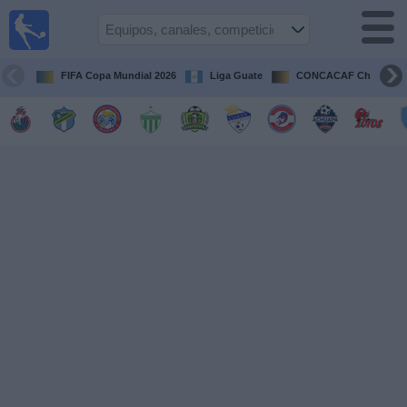
Fútbol en
Vivo
Guatemala
FIFA Copa Mundial 2026
Liga Guate
CONCACAF Champion
Guía de
Partidos
Televisados
Fútbol
hoy
Equipos
Competiciones
Canales
TV
Otros