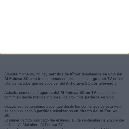
En este momento, no hay
partidos de fútbol televisados en vivo del
Al-Fotuwa SC
pero te mostramos un historial con la
guía en TV
de los
últimos partidos que se pudo ver del
Al-Fotuwa SC por televisión
.
Actualizaremos está
agenda del Al-Fotuwa SC en TV
cuando nos
confirmen desde medios oficiales, los próximos
partidos en vivo
.
Quizás sea de tu interés saber que desde los comienzos de esta web,
se han publicado
6 partidos televisados en directo del Al-Fotuwa
SC
.
El primer partido publicado fue el lunes, 18 de septiembre de 2023 entre
el Jabal Al Mukaber - Al-Fotuwa SC.