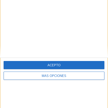
RANKING POR EQUIPOS
Jabal Al Mukaber
2 (33.33%)
Al Nahda
2 (33.33%)
Al Ahed
2 (33.33%)
Ver ranking completo
RANKING POR COMPETICIONES
AFC Champions League Two
6 (100%)
Ver ranking completo
ACEPTO
MÁS OPCIONES
Nº DE PARTIDOS POR DÍA DE LA SEMANA
LUNES
MARTES
MIÉRCOLES
JUEVES
VIERNES
4
1
-
-
-
66.67%
16.67%
- %
- %
- %