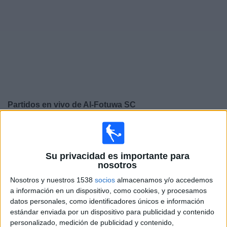
Deportes
Noticias
Widget
Partidos en vivo de
Al-Fotuwa SC
×
Al-Fotuwa SC: Actualmente no hay ningún partido en
vivo por TV. Puedes consultar el historial de partidos
emitidos anteriormente.
Su privacidad es importante para
nosotros
Nosotros y nuestros 1538
socios
almacenamos y/o accedemos
Martes, 12/12/2023
a información en un dispositivo, como cookies, y procesamos
09:00
AFC Champions League Two
datos personales, como identificadores únicos e información
Fase de grupos
estándar enviada por un dispositivo para publicidad y contenido
personalizado, medición de publicidad y contenido,