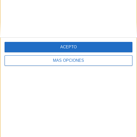
RANKING POR COMPETICIONES
AFC Champions League Two
2 (100%)
Ver ranking completo
ACEPTO
Nº DE PARTIDOS POR DÍA DE LA SEMANA
LUNES
MARTES
MIÉRCOLES
JUEVES
VIERNES
MÁS OPCIONES
-
-
2
-
-
- %
- %
100%
- %
- %
SÁBADO
DOMINGO
-
-
- %
- %
Nº DE PARTIDOS POR MES
ENERO
FEBRERO
MARZO
ABRIL
MAYO
JUNIO
JULIO
AGOSTO
-
-
-
-
-
-
-
-