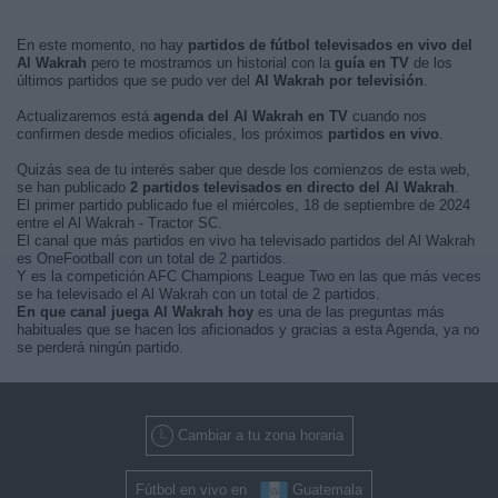
En este momento, no hay
partidos de fútbol televisados en vivo del
Al Wakrah
pero te mostramos un historial con la
guía en TV
de los
últimos partidos que se pudo ver del
Al Wakrah por televisión
.
Actualizaremos está
agenda del Al Wakrah en TV
cuando nos
confirmen desde medios oficiales, los próximos
partidos en vivo
.
Quizás sea de tu interés saber que desde los comienzos de esta web,
se han publicado
2 partidos televisados en directo del Al Wakrah
.
El primer partido publicado fue el miércoles, 18 de septiembre de 2024
entre el Al Wakrah - Tractor SC.
El canal que más partidos en vivo ha televisado partidos del Al Wakrah
es OneFootball con un total de 2 partidos.
Y es la competición AFC Champions League Two en las que más veces
se ha televisado el Al Wakrah con un total de 2 partidos.
En que canal juega Al Wakrah hoy
es una de las preguntas más
habituales que se hacen los aficionados y gracias a esta Agenda, ya no
se perderá ningún partido.
Cambiar a tu zona horaria
Fútbol en vivo en
Guatemala