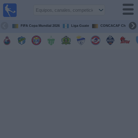
Fútbol en
Vivo
Guatemala
FIFA Copa Mundial 2026
Liga Guate
CONCACAF Champion
Guía de
Partidos
Televisados
Fútbol
hoy
Equipos
Competiciones
Canales
TV
Otros