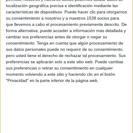
Ravshan
localización geográfica precisa e identificación mediante las
Al Wakrah
características de dispositivos. Puede hacer clic para otorgarnos
OneFootball
su consentimiento a nosotros y a nuestros 1538 socios para
que llevemos a cabo el procesamiento previamente descrito. De
forma alternativa, puede acceder a información más detallada y
Miércoles, 18/09/2024
cambiar sus preferencias antes de otorgar o negar su
10:00
AFC Champions League Two
consentimiento.
Tenga en cuenta que algún procesamiento de
Fase de grupos
sus datos personales puede no requerir de su consentimiento,
pero usted tiene el derecho de rechazar tal procesamiento. Sus
Al Wakrah
preferencias se aplicarán solo a este sitio web. Puede cambiar
Tractor SC
sus preferencias o retirar su consentimiento en cualquier
momento volviendo a este sitio y haciendo clic en el botón
OneFootball
Disney+ Estándar
"Privacidad" en la parte inferior de la página web.
DATOS ESTADÍSTICOS DEL EQUIPO AL WAKRAH EN
TELEVISIÓN EN GUATEMALA
A fecha de hoy
6/08/2026
y desde que esta web recoge los datos
estadísticos de cuándo y dónde se transmiten los partidos de
Fútbol
del
equipo
Al Wakrah
en
Guatemala
, que fue el
18/09/2024
, podemos dar los
siguientes datos: