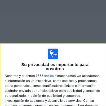
Deportes
Noticias
Widget
Partidos en vivo de
Al Wakrah
×
Al Wakrah: Actualmente no hay ningún partido en vivo
Su privacidad es importante para
por TV. Puedes consultar el historial de partidos
nosotros
emitidos anteriormente.
Nosotros y nuestros 1538
socios
almacenamos y/o accedemos
a información en un dispositivo, como cookies, y procesamos
Miércoles, 2/10/2024
datos personales, como identificadores únicos e información
estándar enviada por un dispositivo para publicidad y contenido
08:00
AFC Champions League Two
personalizado, medición de publicidad y contenido,
Fase de grupos
investigación de audiencia y desarrollo de servicios.
Con su
permiso, nosotros y nuestros socios podemos utilizar datos de