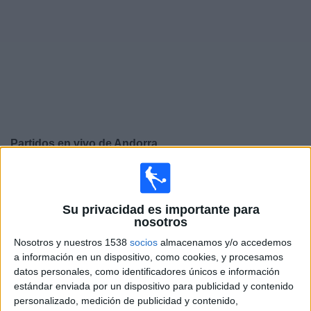
Deportes
Noticias
Widget
Partidos en vivo de
Andorra
Jueves, 24/09/2026
12:45
UEFA Nations League
Su privacidad es importante para
Fase de grupos
nosotros
Andorra
Nosotros y nuestros 1538
socios
almacenamos y/o accedemos
Malta
a información en un dispositivo, como cookies, y procesamos
datos personales, como identificadores únicos e información
Canal por confirmar
estándar enviada por un dispositivo para publicidad y contenido
personalizado, medición de publicidad y contenido,
Domingo, 27/09/2026