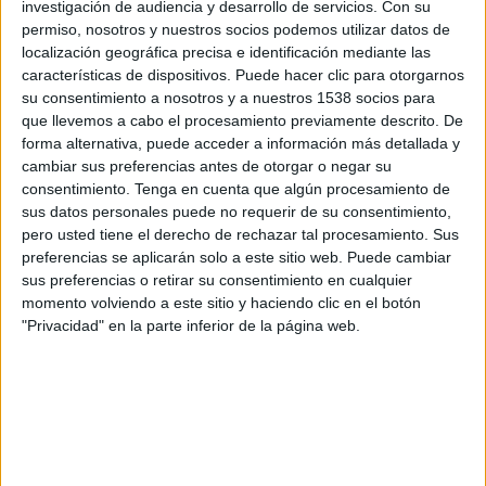
investigación de audiencia y desarrollo de servicios.
Con su
permiso, nosotros y nuestros socios podemos utilizar datos de
10:00
UEFA Nations League
localización geográfica precisa e identificación mediante las
Fase de grupos
características de dispositivos. Puede hacer clic para otorgarnos
su consentimiento a nosotros y a nuestros 1538 socios para
Gibraltar
que llevemos a cabo el procesamiento previamente descrito. De
Andorra
forma alternativa, puede acceder a información más detallada y
Canal por confirmar
cambiar sus preferencias antes de otorgar o negar su
consentimiento.
Tenga en cuenta que algún procesamiento de
sus datos personales puede no requerir de su consentimiento,
Domingo, 4/10/2026
pero usted tiene el derecho de rechazar tal procesamiento. Sus
10:00
UEFA Nations League
preferencias se aplicarán solo a este sitio web. Puede cambiar
Fase de grupos
sus preferencias o retirar su consentimiento en cualquier
momento volviendo a este sitio y haciendo clic en el botón
Malta
"Privacidad" en la parte inferior de la página web.
Andorra
Canal por confirmar
Más días