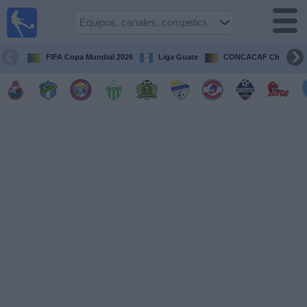
Fútbol en
Vivo
Guatemala
FIFA Copa Mundial 2026
Liga Guate
CONCACAF Champion
Guía de
Partidos
Televisados
Fútbol
hoy
Equipos
Competiciones
Canales
TV
Otros