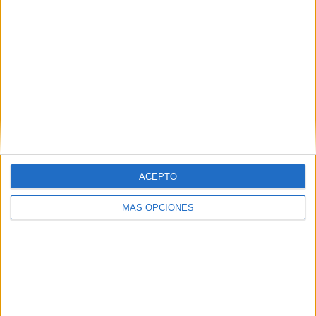
4
10
29
COMPETICIONES
VS Letonia
RIVALES
RANKING POR EQUIPOS
Letonia
10 (12.35%)
Moldavia
6 (7.41%)
Albania
5 (6.17%)
Hungría
4 (4.94%)
Suiza
4 (4.94%)
Ver ranking completo
ACEPTO
RANKING POR COMPETICIONES
MÁS OPCIONES
FIFA Copa Mundial 2026
26 (32.1%)
UEFA Nations League
22 (27.16%)
Eurocopa 2028
20 (24.69%)
Amistoso
13 (16.05%)
Ver ranking completo