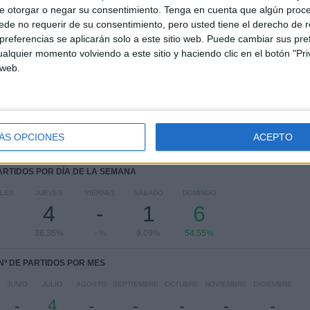
e otorgar o negar su consentimiento.
Tenga en cuenta que algún proc
de no requerir de su consentimiento, pero usted tiene el derecho de r
RANKING POR COMPETICIONES
referencias se aplicarán solo a este sitio web. Puede cambiar sus pref
alquier momento volviendo a este sitio y haciendo clic en el botón "Pri
Primera División Andorra
7 (63.64%)
 web.
Conference League
4 (36.36%)
Ver ranking completo
ÁS OPCIONES
ACEPTO
PARTIDOS POR DÍA DE LA SEMANA
LES
JUEVES
VIERNES
SÁBADO
DOMINGO
4
-
1
6
36.36%
- %
9.09%
54.55%
Nº DE PARTIDOS POR MES
JUNIO
JULIO
AGOSTO
SEPTIEMBRE
OCTUBRE
NOVIEMBRE
DICIEMBRE
-
4
-
-
-
-
-