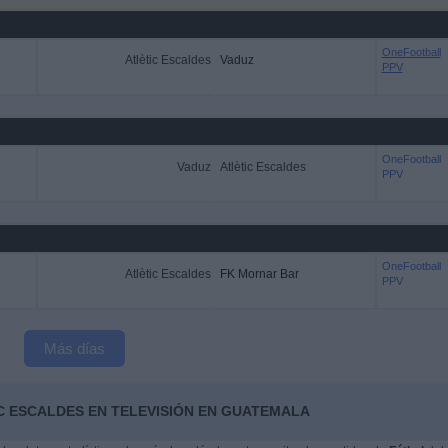
OneFootball
Atlètic Escaldes
Vaduz
PPV
OneFootball
Vaduz
Atlètic Escaldes
PPV
OneFootball
Atlètic Escaldes
FK Mornar Bar
PPV
Más días
C ESCALDES EN TELEVISIÓN EN GUATEMALA