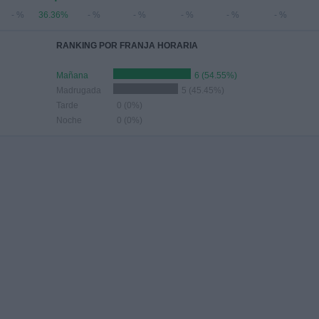
- %
36.36%
- %
- %
- %
- %
- %
RANKING POR FRANJA HORARIA
Mañana
6 (54.55%)
Madrugada
5 (45.45%)
Tarde
0 (0%)
Noche
0 (0%)