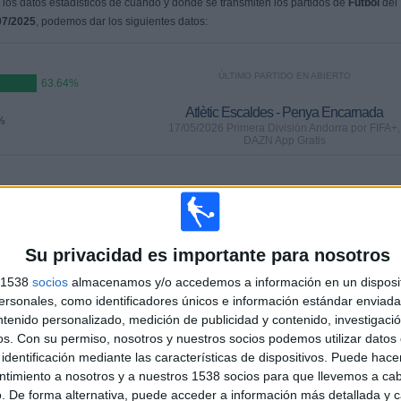
os datos estadísticos de cuándo y dónde se transmiten los partidos de
Fútbol
del
07/2025
, podemos dar los siguientes datos:
ÚLTIMO PARTIDO EN ABIERTO
63.64%
Atlètic Escaldes - Penya Encarnada
%
17/05/2026 Primera División Andorra por FIFA+,
DAZN App Gratis
PARTIDOS
DÍAS
TOTAL
)
3
81
3
)
Su privacidad es importante para nosotros
CONSECUTIVOS
SIN PARTIDO
CANALES TV
DE PAGO
GRATUÍTO
s 1538
socios
almacenamos y/o accedemos a información en un disposit
sonales, como identificadores únicos e información estándar enviada 
ntenido personalizado, medición de publicidad y contenido, investigaci
TOTAL
MÁXIMO
TOTAL
os.
Con su permiso, nosotros y nuestros socios podemos utilizar datos 
2
2
8
identificación mediante las características de dispositivos. Puede hacer
ntimiento a nosotros y a nuestros 1538 socios para que llevemos a ca
COMPETICIONES
VS FC Santa
RIVALES
. De forma alternativa, puede acceder a información más detallada y 
Coloma