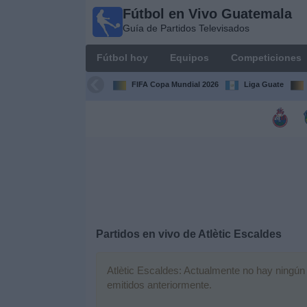
Fútbol en Vivo Guatemala
Fútbol en
Guía de Partidos Televisados
Vivo
Guatemala
Fútbol hoy
Equipos
Competiciones
Guía de
Partidos
FIFA Copa Mundial 2026
Liga Guate
Televisados
Fútbol
hoy
Equipos
Competiciones
Partidos en vivo de
Atlètic Escaldes
Canales
TV
Atlètic Escaldes: Actualmente no hay ningún p
emitidos anteriormente.
Otros