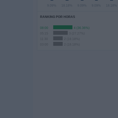
9.09%
18.18%
9.09%
9.09%
18.18%
RANKING POR HORAS
08:00
4 (36.36%)
05:15
3 (27.27%)
11:30
2 (18.18%)
03:00
2 (18.18%)