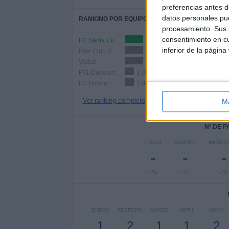
preferencias antes d
datos personales pue
RANKING POR EQUIPOS
procesamiento. Sus p
consentimiento en cu
FC Santa Coloma
2 (18.18%)
inferior de la página
Inter Club d'Escaldes
2 (18.18%)
Vaduz
2 (18.18%)
F91 Dudelange
1 (9.09%)
FC Ordino
1 (9.09%)
Ver ranking completo
M
Nº DE 
LUNES
MARTES
MIÉRCO
-
-
-
- %
- %
- %
ENERO
FEBRERO
MARZO
ABRIL
MAYO
1
2
1
1
2