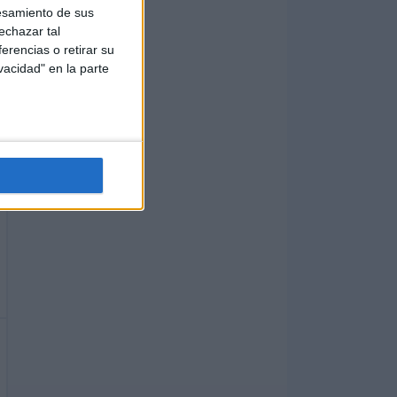
esamiento de sus
echazar tal
erencias o retirar su
vacidad" en la parte