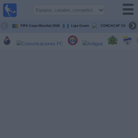
Fútbol en
Vivo
Guatemala
FIFA Copa Mundial 2026
Liga Guate
CONCACAF Champion
Guía de
Partidos
Televisados
Fútbol
hoy
Equipos
Competiciones
Canales
TV
Otros