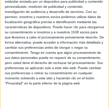
estándar enviada por un dispositivo para publicidad y contenido
Tottenham
personalizado, medición de publicidad y contenido,
Claro Sports
Clarosports.com
investigación de audiencia y desarrollo de servicios.
Con su
Claro Sports YouTube
Pluto TV
permiso, nosotros y nuestros socios podemos utilizar datos de
localización geográfica precisa e identificación mediante las
características de dispositivos. Puede hacer clic para otorgarnos
Sábado, 23/05/2026
su consentimiento a nosotros y a nuestros 1538 socios para
02:10
A-League
que llevemos a cabo el procesamiento previamente descrito. De
forma alternativa, puede acceder a información más detallada y
Auckland FC
cambiar sus preferencias antes de otorgar o negar su
Sydney FC
consentimiento.
Tenga en cuenta que algún procesamiento de
sus datos personales puede no requerir de su consentimiento,
A-Leagues YouTube
pero usted tiene el derecho de rechazar tal procesamiento. Sus
preferencias se aplicarán solo a este sitio web. Puede cambiar
Viernes, 15/05/2026
sus preferencias o retirar su consentimiento en cualquier
momento volviendo a este sitio y haciendo clic en el botón
03:35
A-League
"Privacidad" en la parte inferior de la página web.
Adelaide Utd.
Auckland FC
A-Leagues YouTube