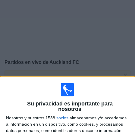
Deportes
Noticias
Widget
Partidos en vivo de
Auckland FC
×
Auckland FC: Actualmente no hay ningún partido en
vivo por TV. Puedes consultar el historial de partidos
emitidos anteriormente.
Su privacidad es importante para
Sábado, 25/07/2026
nosotros
Nosotros y nuestros 1538
socios
almacenamos y/o accedemos
21:30
Amistoso
a información en un dispositivo, como cookies, y procesamos
datos personales, como identificadores únicos e información
Auckland FC