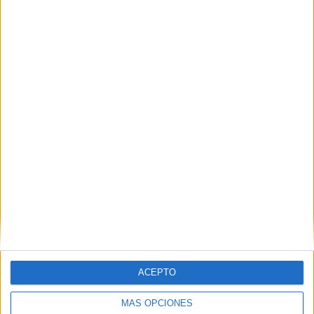
27 partidos de visitante
47.37%
TOTAL
MÁXIMO
TOTAL
2
6
13
COMPETICIONES
VS Wellington
RIVALES
Phoenix
RANKING POR EQUIPOS
Wellington Phoenix
6 (10.53%)
Adelaide Utd.
6 (10.53%)
Sydney FC
6 (10.53%)
Melbourne City
5 (8.77%)
Central Coast Mariners
5 (8.77%)
Ver ranking completo
RANKING POR COMPETICIONES
ACEPTO
A-League
56 (98.25%)
MÁS OPCIONES
Amistoso
1 (1.75%)