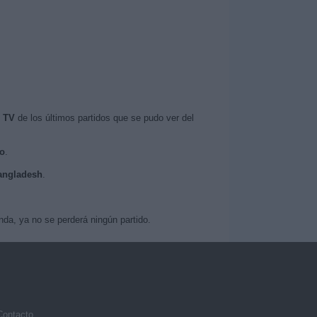
n TV
de los últimos partidos que se pudo ver del
vo
.
Bangladesh
.
da, ya no se perderá ningún partido.
Contacto