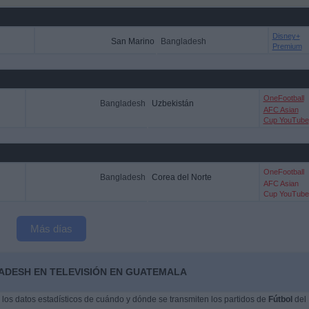
Disney+
San Marino
Bangladesh
Premium
OneFootball
Bangladesh
Uzbekistán
AFC Asian
Cup YouTube
OneFootball
Bangladesh
Corea del Norte
AFC Asian
Cup YouTube
Más días
ADESH EN TELEVISIÓN EN GUATEMALA
os datos estadísticos de cuándo y dónde se transmiten los partidos de
Fútbol
del