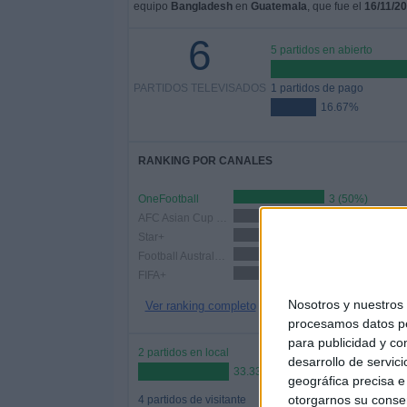
equipo
Bangladesh
en
Guatemala
, que fue el
16/11/2
6
5 partidos en abierto
PARTIDOS TELEVISADOS
1 partidos de pago
16.67%
RANKING POR CANALES
OneFootball
3 (50%)
AFC Asian Cup YouTube
3 (50%)
Star+
1 (16.67%)
Football Australia YouTube
1 (16.67%)
FIFA+
1 (16.67%)
Nosotros y nuestro
Ver ranking completo
procesamos datos per
para publicidad y co
2 partidos en local
desarrollo de servici
33.33%
geográfica precisa e 
otorgarnos su conse
4 partidos de visitante