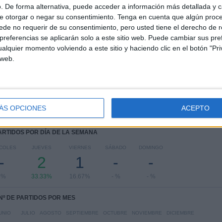
COMPETICIONES
VS Australia
RIVALES
. De forma alternativa, puede acceder a información más detallada y 
e otorgar o negar su consentimiento.
Tenga en cuenta que algún proc
de no requerir de su consentimiento, pero usted tiene el derecho de r
RANKING POR COMPETICIONES
referencias se aplicarán solo a este sitio web. Puede cambiar sus pref
alquier momento volviendo a este sitio y haciendo clic en el botón "Pri
AFC Copa Asia Femenina
3 (50%)
 web.
FIFA Copa Mundial 2026
2 (33.33%)
Amistoso
1 (16.67%)
Ver ranking completo
ÁS OPCIONES
ACEPTO
PARTIDOS POR DÍA DE LA SEMANA
COLES
JUEVES
VIERNES
SÁBADO
DOMINGO
-
2
1
-
-
 %
33.33%
16.67%
- %
- %
Nº DE PARTIDOS POR MES
UNIO
JULIO
AGOSTO
SEPTIEMBRE
OCTUBRE
NOVIEMBRE
DICIEMBRE