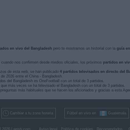
isados en vivo del Bangladesh
pero te mostramos un historial con la
guía e
cuando nos confirmen desde medios oficiales, los próximos
partidos en vi
nzos de esta web, se han publicado
4 partidos televisados en directo del 
o de 2026 entre el China - Bangladesh.
idos del Bangladesh es OneFootball con un total de 3 partidos.
que más veces se ha televisado el Bangladesh con un total de 3 partidos.
preguntas más habituales que se hacen los aficionados y gracias a esta Agen
Cambiar a tu zona horaria
Fútbol en vivo en
Guatemala
 2026 |
wosti.com
Aviso legal
Política de cookies
Recomendados