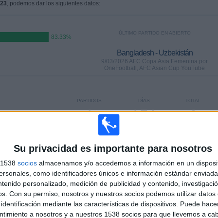
023
, podemos dar los siguientes datos:
ÚLTIMO PARTIDO EN ABIERTO
83.33%
Bangladesh - Uzbekistán
9/03/2026 AFC Copa Asia Femenina por
OneFootball, AFC Asian Cup YouTube
PARTIDOS
DÍAS
TOTAL
1
151
6
CONSECUTIVOS
SIN PARTIDO
CANALES TV
DE PAGO
GRATUÍTO
Su privacidad es importante para nosotros
s 1538
socios
almacenamos y/o accedemos a información en un disposit
sonales, como identificadores únicos e información estándar enviada 
ntenido personalizado, medición de publicidad y contenido, investigaci
os.
Con su permiso, nosotros y nuestros socios podemos utilizar datos 
TOTAL
MÁXIMO
TOTAL
3
1
6
identificación mediante las características de dispositivos. Puede hacer
ntimiento a nosotros y a nuestros 1538 socios para que llevemos a ca