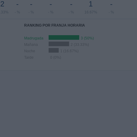
2
-
-
-
-
1
-
.33%
- %
- %
- %
- %
16.67%
- %
RANKING POR FRANJA HORARIA
Madrugada
3 (50%)
Mañana
2 (33.33%)
Noche
1 (16.67%)
Tarde
0 (0%)