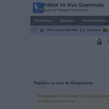
Fútbol en Vivo Guatemala
Fútbol en
Guía de Partidos Televisados
Vivo
Guatemala
Fútbol hoy
Equipos
Competiciones
Guía de
Partidos
FIFA Copa Mundial 2026
Liga Guate
Televisados
Fútbol
hoy
Equipos
Competiciones
Partidos en vivo de
Bangladesh
Canales
TV
Bangladesh: Actualmente no hay ningún partid
emitidos anteriormente.
Otros