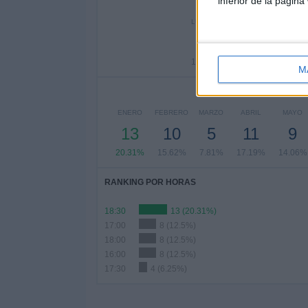
inferior de la página
Nº DE 
LUNES
MARTES
MIÉRC
1
16
2
1.56%
25%
39.
M
ENERO
FEBRERO
MARZO
ABRIL
MAYO
13
10
5
11
9
20.31%
15.62%
7.81%
17.19%
14.06%
RANKING POR HORAS
18:30
13 (20.31%)
17:00
8 (12.5%)
18:00
8 (12.5%)
16:00
8 (12.5%)
17:30
4 (6.25%)