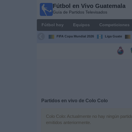
Fútbol en Vivo Guatemala
Fútbol en
Guía de Partidos Televisados
Vivo
Guatemala
Fútbol hoy
Equipos
Competiciones
Guía de
Partidos
FIFA Copa Mundial 2026
Liga Guate
Televisados
Fútbol
hoy
Equipos
Competiciones
Partidos en vivo de
Colo Colo
Canales
TV
Colo Colo: Actualmente no hay ningún partido 
emitidos anteriormente.
Otros