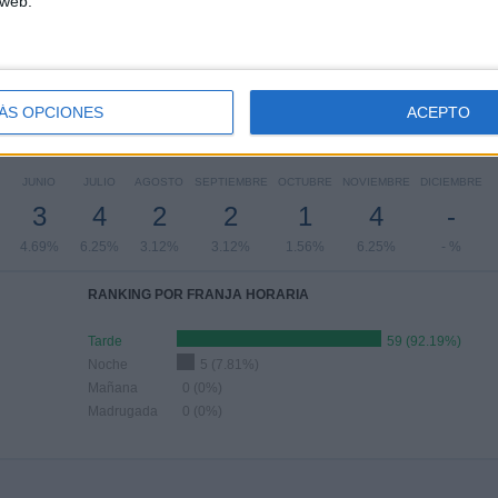
 web.
PARTIDOS POR DÍA DE LA SEMANA
OLES
JUEVES
VIERNES
SÁBADO
DOMINGO
5
11
1
7
3
06%
17.19%
1.56%
10.94%
4.69%
ÁS OPCIONES
ACEPTO
Nº DE PARTIDOS POR MES
JUNIO
JULIO
AGOSTO
SEPTIEMBRE
OCTUBRE
NOVIEMBRE
DICIEMBRE
3
4
2
2
1
4
-
4.69%
6.25%
3.12%
3.12%
1.56%
6.25%
- %
RANKING POR FRANJA HORARIA
Tarde
59 (92.19%)
Noche
5 (7.81%)
Mañana
0 (0%)
Madrugada
0 (0%)