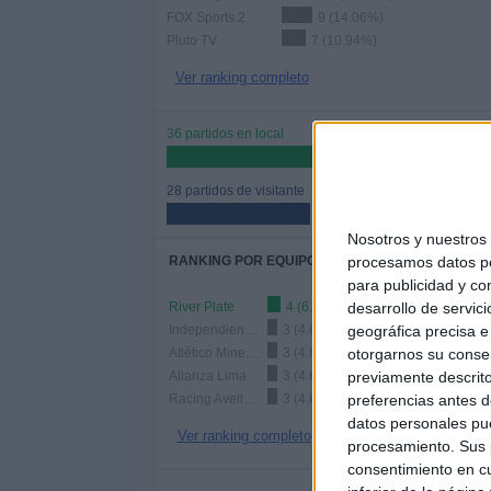
FOX Sports 2
9 (14.06%)
Pluto TV
7 (10.94%)
Ver ranking completo
36 partidos en local
56.25%
28 partidos de visitante
43.75%
Nosotros y nuestro
RANKING POR EQUIPOS
procesamos datos per
para publicidad y co
River Plate
4 (6.25%)
desarrollo de servici
Independiente del Valle
3 (4.69%)
geográfica precisa e 
Atlético Mineiro
3 (4.69%)
otorgarnos su conse
Alianza Lima
3 (4.69%)
previamente descrito
Racing Avellaneda
3 (4.69%)
preferencias antes d
datos personales pue
Ver ranking completo
procesamiento. Sus p
consentimiento en cu