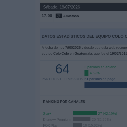
Deportes
Sábado, 18/07/2026
17:00
Amistoso
Noticias
Widget
DATOS ESTADÍSTICOS DEL EQUIPO COLO 
A fecha de hoy
7/08/2026
y desde que esta web recoge l
equipo
Colo Colo
en
Guatemala
, que fue el
19/02/201
64
3 partidos en abierto
4.69%
PARTIDOS TELEVISADOS
61 partidos de pago
RANKING POR CANALES
Star+
27 (42.19%)
Disney+ Premium
20 (31.25%)
FOX Play
10 (15.62%)