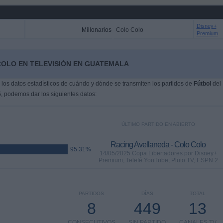
Disney+
Millonarios
Colo Colo
Premium
COLO EN TELEVISIÓN EN GUATEMALA
os datos estadísticos de cuándo y dónde se transmiten los partidos de
Fútbol
del
5
, podemos dar los siguientes datos:
ÚLTIMO PARTIDO EN ABIERTO
Racing Avellaneda - Colo Colo
95.31%
14/05/2025 Copa Libertadores por Disney+
Premium, Telefé YouTube, Pluto TV, ESPN 2
PARTIDOS
DÍAS
TOTAL
8
449
13
CONSECUTIVOS
SIN PARTIDO
CANALES TV