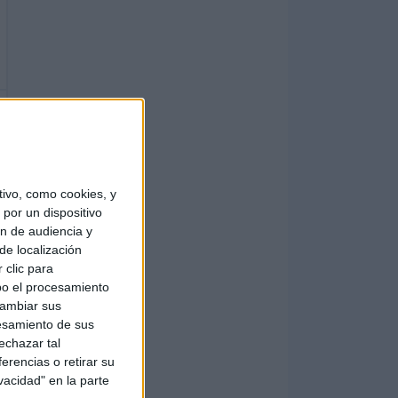
ivo, como cookies, y
por un dispositivo
ón de audiencia y
de localización
 clic para
bo el procesamiento
cambiar sus
esamiento de sus
echazar tal
erencias o retirar su
vacidad" en la parte