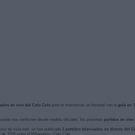
isados en vivo del Colo Colo
pero te mostramos un historial con la
guía en 
uando nos confirmen desde medios oficiales, los próximos
partidos en vivo
.
nzos de esta web, se han publicado
1 partidos televisados en directo del C
o de 2026 entre el Millonarios - Colo Colo.