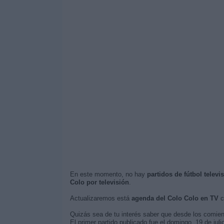
En este momento, no hay
partidos de fútbol telev
Colo por televisión
.
Actualizaremos está
agenda del Colo Colo en TV
c
Quizás sea de tu interés saber que desde los comie
El primer partido publicado fue el domingo, 19 de juli