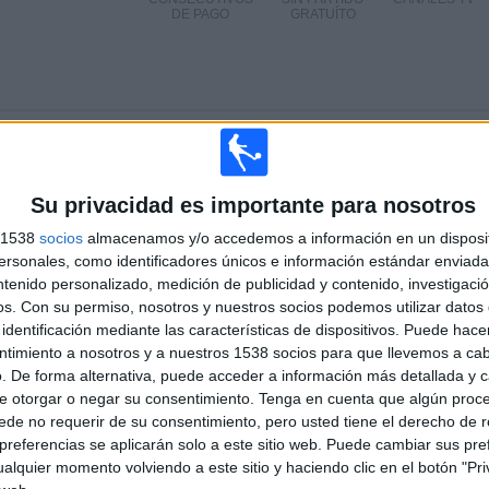
DE PAGO
GRATUÍTO
TOTAL
MÁXIMO
TOTAL
7
4
36
Su privacidad es importante para nosotros
COMPETICIONES
VS River Plate
RIVALES
s 1538
socios
almacenamos y/o accedemos a información en un disposit
sonales, como identificadores únicos e información estándar enviada 
RANKING POR COMPETICIONES
ntenido personalizado, medición de publicidad y contenido, investigaci
os.
Con su permiso, nosotros y nuestros socios podemos utilizar datos 
Copa Libertadores
39 (60.94%)
identificación mediante las características de dispositivos. Puede hacer
Amistoso
11 (17.19%)
ntimiento a nosotros y a nuestros 1538 socios para que llevemos a ca
Serie Río de la Plata
8 (12.5%)
. De forma alternativa, puede acceder a información más detallada y 
Torneo Fox Sports CL
2 (3.12%)
e otorgar o negar su consentimiento.
Copa Viña del Mar
2 (3.12%)
Tenga en cuenta que algún proc
de no requerir de su consentimiento, pero usted tiene el derecho de r
Ver ranking completo
referencias se aplicarán solo a este sitio web. Puede cambiar sus pref
alquier momento volviendo a este sitio y haciendo clic en el botón "Pri