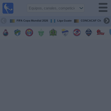
Fútbol en
Vivo
Guatemala
FIFA Copa Mundial 2026
Liga Guate
CONCACAF Champion
Guía de
Partidos
Televisados
Fútbol
hoy
Equipos
Competiciones
Canales
TV
Otros