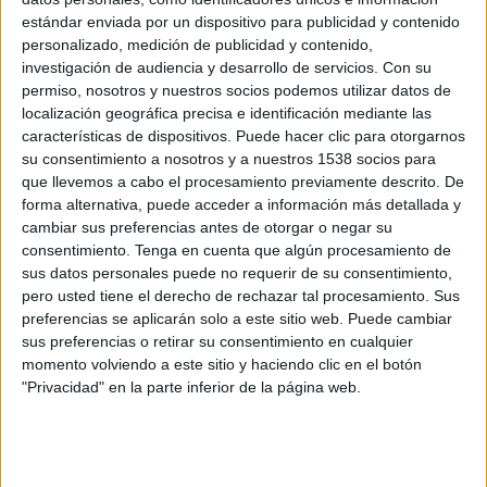
Estudiantes LP
estándar enviada por un dispositivo para publicidad y contenido
Defensa y Justicia
personalizado, medición de publicidad y contenido,
Disney+ Premium
investigación de audiencia y desarrollo de servicios.
Con su
permiso, nosotros y nuestros socios podemos utilizar datos de
localización geográfica precisa e identificación mediante las
Miércoles, 29/07/2026
características de dispositivos. Puede hacer clic para otorgarnos
14:00
Primera División Argentina
su consentimiento a nosotros y a nuestros 1538 socios para
Torneo Clausura
que llevemos a cabo el procesamiento previamente descrito. De
forma alternativa, puede acceder a información más detallada y
Defensa y Justicia
cambiar sus preferencias antes de otorgar o negar su
Deportivo Riestra
consentimiento.
Tenga en cuenta que algún procesamiento de
Fanatiz (Míralo en vivo)
TyC Sports Internacional
sus datos personales puede no requerir de su consentimiento,
pero usted tiene el derecho de rechazar tal procesamiento. Sus
preferencias se aplicarán solo a este sitio web. Puede cambiar
Jueves, 23/07/2026
sus preferencias o retirar su consentimiento en cualquier
18:45
Primera División Argentina
momento volviendo a este sitio y haciendo clic en el botón
Torneo Clausura
"Privacidad" en la parte inferior de la página web.
Defensa y Justicia
Aldosivi
Fanatiz (Míralo en vivo)
TyC Sports Internacional