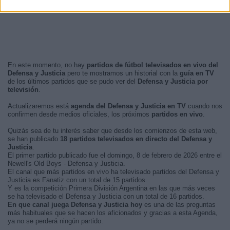
En este momento, no hay
partidos de fútbol televisados en vivo del
Defensa y Justicia
pero te mostramos un historial con la
guía en TV
de los últimos partidos que se pudo ver del
Defensa y Justicia por
televisión
.
Actualizaremos está
agenda del Defensa y Justicia en TV
cuando nos
confirmen desde medios oficiales, los próximos
partidos en vivo
.
Quizás sea de tu interés saber que desde los comienzos de esta web,
se han publicado
18 partidos televisados en directo del Defensa y
Justicia
.
El primer partido publicado fue el domingo, 8 de febrero de 2026 entre el
Newell's Old Boys - Defensa y Justicia.
El canal que más partidos en vivo ha televisado partidos del Defensa y
Justicia es Fanatiz con un total de 15 partidos.
Y es la competición Primera División Argentina en las que más veces
se ha televisado el Defensa y Justicia con un total de 16 partidos.
En que canal juega Defensa y Justicia hoy
es una de las preguntas
más habituales que se hacen los aficionados y gracias a esta Agenda,
ya no se perderá ningún partido.