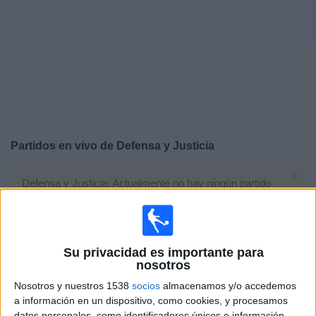
Deportes
Noticias
Widget
Partidos en vivo de
Defensa y Justicia
×
Defensa y Justicia: Actualmente no hay ningún partido
en vivo por TV. Puedes consultar el historial de partidos
emitidos anteriormente.
Su privacidad es importante para
Sábado, 1/08/2026
nosotros
15:00
Primera División Argentina
Nosotros y nuestros 1538
socios
almacenamos y/o accedemos
Torneo Clausura
a información en un dispositivo, como cookies, y procesamos
datos personales, como identificadores únicos e información