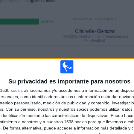
 podemos dar los siguientes datos:
ÚLTIMO PARTIDO EN ABIERTO
93.64%
Cliftonville - Glentoran
7/04/2026 Northern Irish Premiership por
OneFootball
PARTIDOS
DÍAS
TOTAL
2
120
2
CONSECUTIVOS
SIN PARTIDO
CANALES TV
Su privacidad es importante para nosotros
DE PAGO
GRATUÍTO
s 1538
socios
almacenamos y/o accedemos a información en un disposit
sonales, como identificadores únicos e información estándar enviada 
ntenido personalizado, medición de publicidad y contenido, investigaci
TOTAL
MÁXIMO
TOTAL
os.
Con su permiso, nosotros y nuestros socios podemos utilizar datos 
2
13
15
identificación mediante las características de dispositivos. Puede hacer
COMPETICIONES
VS Ballymena
RIVALES
ntimiento a nosotros y a nuestros 1538 socios para que llevemos a ca
Utd.
. De forma alternativa, puede acceder a información más detallada y 