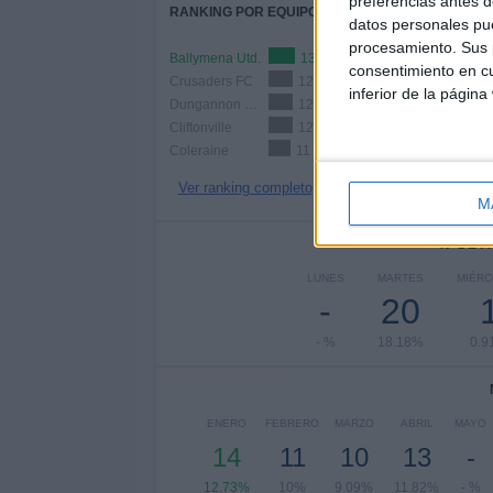
preferencias antes d
RANKING POR EQUIPOS
datos personales pue
procesamiento. Sus p
Ballymena Utd.
13 (11.82%)
consentimiento en cu
Crusaders FC
12 (10.91%)
inferior de la página
Dungannon Swifts
12 (10.91%)
Cliftonville
12 (10.91%)
Coleraine
11 (10%)
Ver ranking completo
M
Nº DE 
LUNES
MARTES
MIÉRC
-
20
- %
18.18%
0.9
ENERO
FEBRERO
MARZO
ABRIL
MAYO
14
11
10
13
-
12.73%
10%
9.09%
11.82%
- %