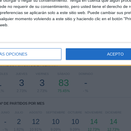
e otorgar o negar su consentimiento.
Tenga en cuenta que algún proc
RANKING POR COMPETICIONES
de no requerir de su consentimiento, pero usted tiene el derecho de r
referencias se aplicarán solo a este sitio web. Puede cambiar sus pref
Northern Irish Premiership
108 (98.18%)
alquier momento volviendo a este sitio y haciendo clic en el botón "Pri
Conference League
2 (1.82%)
 web.
Ver ranking completo
ÁS OPCIONES
ACEPTO
PARTIDOS POR DÍA DE LA SEMANA
OLES
JUEVES
VIERNES
SÁBADO
DOMINGO
1
3
3
83
-
1%
2.73%
2.73%
75.45%
- %
Nº DE PARTIDOS POR MES
JUNIO
JULIO
AGOSTO
SEPTIEMBRE
OCTUBRE
NOVIEMBRE
DICIEMBRE
-
2
12
10
10
14
14
- %
1.82%
10.91%
9.09%
9.09%
12.73%
12.73%