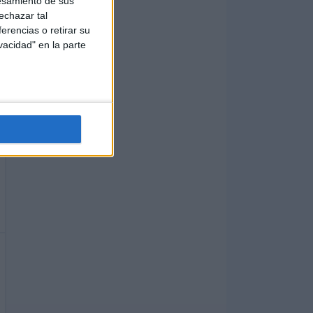
esamiento de sus
echazar tal
erencias o retirar su
vacidad" en la parte