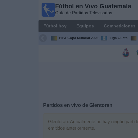
Fútbol en Vivo Guatemala
Fútbol en
Guía de Partidos Televisados
Vivo
Guatemala
Fútbol hoy
Equipos
Competiciones
Guía de
Partidos
FIFA Copa Mundial 2026
Liga Guate
Televisados
Fútbol
hoy
Equipos
Competiciones
Partidos en vivo de
Glentoran
Canales
TV
Glentoran: Actualmente no hay ningún partido 
emitidos anteriormente.
Otros