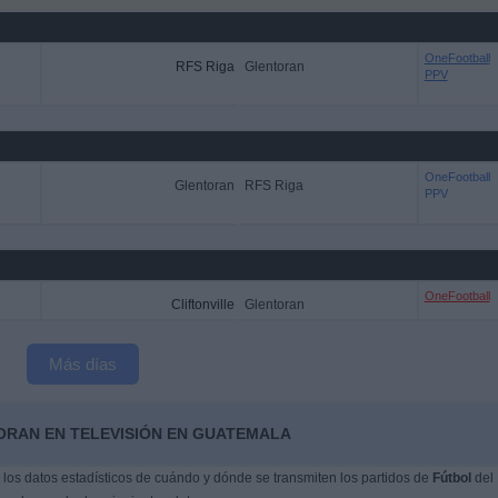
OneFootball
RFS Riga
Glentoran
PPV
OneFootball
Glentoran
RFS Riga
PPV
OneFootball
Cliftonville
Glentoran
Más días
ORAN EN TELEVISIÓN EN GUATEMALA
os datos estadísticos de cuándo y dónde se transmiten los partidos de
Fútbol
del