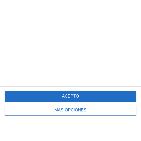
68 partidos de visitante
57.63%
TOTAL
MÁXIMO
TOTAL
13
10
47
COMPETICIONES
VS Francia
RIVALES
RANKING POR EQUIPOS
Francia
10 (8.47%)
Turquía
6 (5.08%)
Inglaterra
5 (4.24%)
Bélgica
5 (4.24%)
Kosovo
4 (3.39%)
ACEPTO
Ver ranking completo
MÁS OPCIONES
RANKING POR COMPETICIONES
Eurocopa 2028
29 (24.58%)
FIFA Copa Mundial 2026
26 (22.03%)