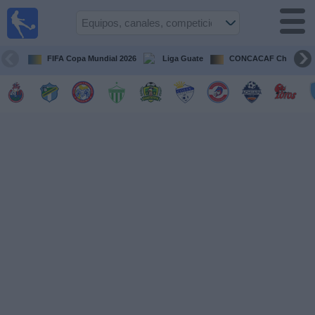
Fútbol en
Vivo
Guatemala
FIFA Copa Mundial 2026
Liga Guate
CONCACAF Champion
Guía de
Partidos
Televisados
Fútbol
hoy
Equipos
Competiciones
Canales
TV
Otros