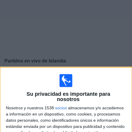
Deportes
Noticias
Widget
Partidos en vivo de
Islandia
Sábado, 26/09/2026
10:00
UEFA Nations League
Fase de grupos
Su privacidad es importante para
nosotros
Nosotros y nuestros 1538
socios
almacenamos y/o accedemos
Islandia
a información en un dispositivo, como cookies, y procesamos
Estonia
datos personales, como identificadores únicos e información
Canal por confirmar
estándar enviada por un dispositivo para publicidad y contenido