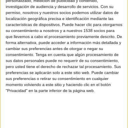
personalizado, medición de publicidad y contenido,
investigación de audiencia y desarrollo de servicios.
Con su
Martes, 29/09/2026
permiso, nosotros y nuestros socios podemos utilizar datos de
12:45
UEFA Nations League
localización geográfica precisa e identificación mediante las
Fase de grupos
características de dispositivos. Puede hacer clic para otorgarnos
su consentimiento a nosotros y a nuestros 1538 socios para
que llevemos a cabo el procesamiento previamente descrito. De
forma alternativa, puede acceder a información más detallada y
Luxemburgo
cambiar sus preferencias antes de otorgar o negar su
Islandia
consentimiento.
Tenga en cuenta que algún procesamiento de
Canal por confirmar
sus datos personales puede no requerir de su consentimiento,
pero usted tiene el derecho de rechazar tal procesamiento. Sus
preferencias se aplicarán solo a este sitio web. Puede cambiar
Sábado, 3/10/2026
sus preferencias o retirar su consentimiento en cualquier
10:00
UEFA Nations League
momento volviendo a este sitio y haciendo clic en el botón
Fase de grupos
"Privacidad" en la parte inferior de la página web.
Islandia
Bulgaria
Canal por confirmar