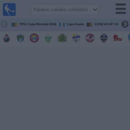
Fútbol en
Vivo
Guatemala
FIFA Copa Mundial 2026
Liga Guate
CONCACAF Champion
Guía de
Partidos
Televisados
Fútbol
hoy
Equipos
Competiciones
Canales
TV
Otros