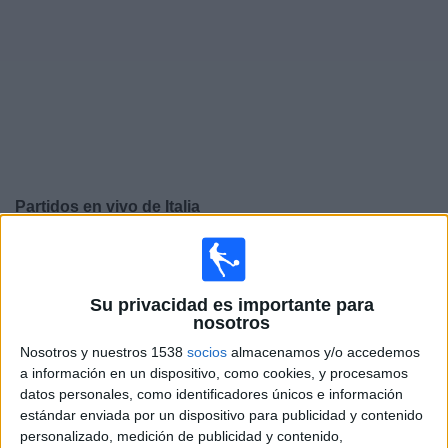
Deportes
Noticias
Widget
Partidos en vivo de
Italia
Viernes, 25/09/2026
12:45
UEFA Nations League
Fase de grupos
Su privacidad es importante para
nosotros
Italia
Nosotros y nuestros 1538
socios
almacenamos y/o accedemos
Bélgica
a información en un dispositivo, como cookies, y procesamos
datos personales, como identificadores únicos e información
Canal por confirmar
estándar enviada por un dispositivo para publicidad y contenido
personalizado, medición de publicidad y contenido,
Lunes, 28/09/2026