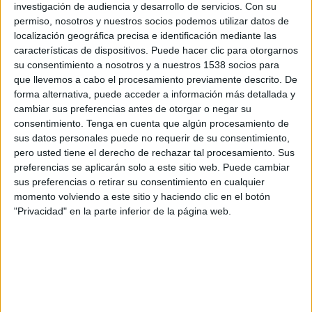
investigación de audiencia y desarrollo de servicios.
Con su
permiso, nosotros y nuestros socios podemos utilizar datos de
12:45
UEFA Nations League
localización geográfica precisa e identificación mediante las
Fase de grupos
características de dispositivos. Puede hacer clic para otorgarnos
Turquía
su consentimiento a nosotros y a nuestros 1538 socios para
que llevemos a cabo el procesamiento previamente descrito. De
Italia
forma alternativa, puede acceder a información más detallada y
Canal por confirmar
cambiar sus preferencias antes de otorgar o negar su
consentimiento.
Tenga en cuenta que algún procesamiento de
Viernes, 2/10/2026
sus datos personales puede no requerir de su consentimiento,
pero usted tiene el derecho de rechazar tal procesamiento. Sus
12:45
UEFA Nations League
preferencias se aplicarán solo a este sitio web. Puede cambiar
Fase de grupos
sus preferencias o retirar su consentimiento en cualquier
momento volviendo a este sitio y haciendo clic en el botón
Francia
"Privacidad" en la parte inferior de la página web.
Italia
Canal por confirmar
Más días