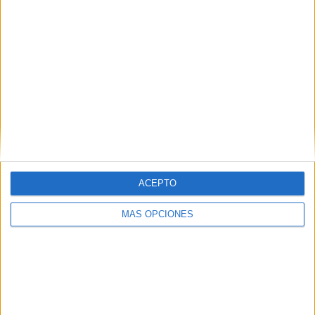
26
17
57
COMPETICIONES
VS España
RIVALES
RANKING POR EQUIPOS
España
17 (7.73%)
Francia
15 (6.82%)
Inglaterra
13 (5.91%)
Alemania
12 (5.45%)
Bélgica
9 (4.09%)
Ver ranking completo
ACEPTO
RANKING POR COMPETICIONES
MÁS OPCIONES
Eurocopa 2028
34 (15.45%)
FIFA Copa Mundial 2026
29 (13.18%)
UEFA Nations League
28 (12.73%)
Europeo Sub-21
24 (10.91%)
Amistoso
16 (7.27%)
Ver ranking completo