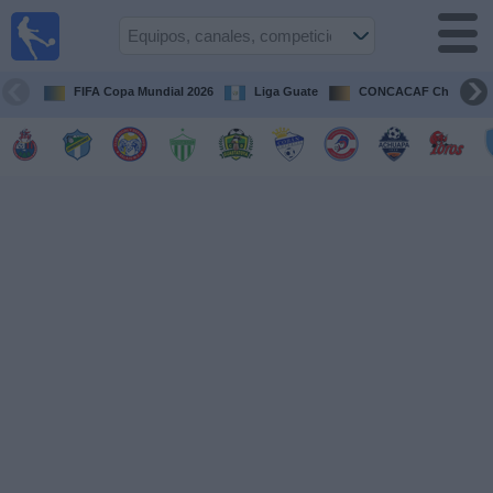
Fútbol en
Vivo
Guatemala
FIFA Copa Mundial 2026
Liga Guate
CONCACAF Champion
Guía de
Partidos
Televisados
Fútbol
hoy
Equipos
Competiciones
Canales
TV
Otros