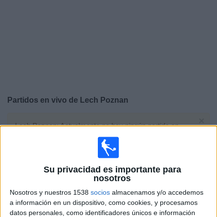
Deportes
Noticias
Widget
Partidos en vivo de
Lech Poznan
×
Lech Poznan: Actualmente no hay ningún partido en
vivo por TV. Puedes consultar el historial de partidos
emitidos anteriormente.
Su privacidad es importante para
Martes, 21/07/2026
nosotros
11:00
Champions League
Nosotros y nuestros 1538
socios
almacenamos y/o accedemos
2ª Ronda Clasificación
a información en un dispositivo, como cookies, y procesamos
datos personales, como identificadores únicos e información