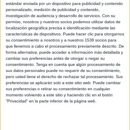
AGF Aarhus
estándar enviada por un dispositivo para publicidad y contenido
Lech Poznan
personalizado, medición de publicidad y contenido,
investigación de audiencia y desarrollo de servicios.
Con su
OneFootball PPV
permiso, nosotros y nuestros socios podemos utilizar datos de
localización geográfica precisa e identificación mediante las
Jueves, 19/03/2026
características de dispositivos. Puede hacer clic para otorgarnos
13:00
su consentimiento a nosotros y a nuestros 1538 socios para
Conference League
que llevemos a cabo el procesamiento previamente descrito. De
1/8 de final
forma alternativa, puede acceder a información más detallada y
Shakhtar Donetsk
cambiar sus preferencias antes de otorgar o negar su
consentimiento.
Tenga en cuenta que algún procesamiento de
Lech Poznan
sus datos personales puede no requerir de su consentimiento,
Canal por confirmar
pero usted tiene el derecho de rechazar tal procesamiento. Sus
preferencias se aplicarán solo a este sitio web. Puede cambiar
Jueves, 12/03/2026
sus preferencias o retirar su consentimiento en cualquier
momento volviendo a este sitio y haciendo clic en el botón
10:45
Conference League
"Privacidad" en la parte inferior de la página web.
1/8 de final
Lech Poznan
Shakhtar Donetsk
Canal por confirmar