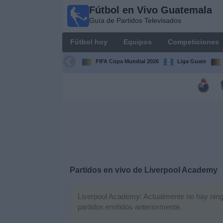
Fútbol en Vivo Guatemala
Fútbol en
Guía de Partidos Televisados
Vivo
Guatemala
Fútbol hoy
Equipos
Competiciones
Guía de
Partidos
FIFA Copa Mundial 2026
Liga Guate
Televisados
Fútbol
hoy
Equipos
Competiciones
Partidos en vivo de
Liverpool Academy
Canales
TV
Liverpool Academy: Actualmente no hay ningún
partidos emitidos anteriormente.
Otros