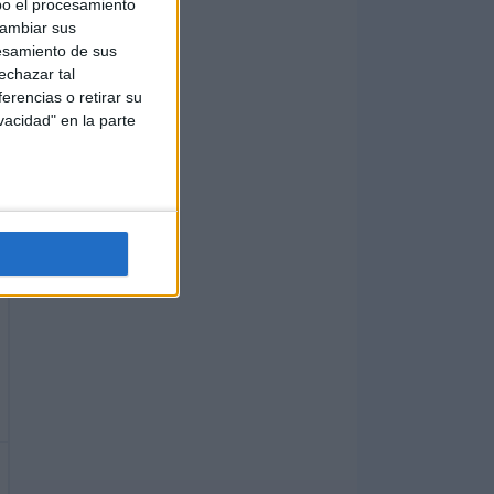
bo el procesamiento
cambiar sus
esamiento de sus
echazar tal
erencias o retirar su
vacidad" en la parte