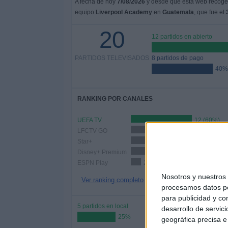
A fecha de hoy
7/08/2026
y desde que esta web recoge l
equipo
Liverpool Academy
en
Guatemala
, que fue el
20
12 partidos en abierto
PARTIDOS TELEVISADOS
8 partidos de pago
40%
RANKING POR CANALES
UEFA TV
12 (60%)
LFCTV GO
7 (35%)
Star+
6 (30%)
Disney+ Premium
6 (30%)
ESPN Play
2 (10%)
Nosotros y nuestro
Ver ranking completo
procesamos datos per
para publicidad y co
5 partidos en local
desarrollo de servici
25%
geográfica precisa e 