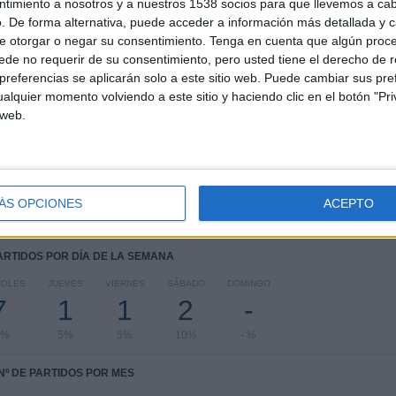
ntimiento a nosotros y a nuestros 1538 socios para que llevemos a ca
. De forma alternativa, puede acceder a información más detallada y 
COMPETICIONES
VS Ajax
RIVALES
Academy
e otorgar o negar su consentimiento.
Tenga en cuenta que algún proc
de no requerir de su consentimiento, pero usted tiene el derecho de r
RANKING POR COMPETICIONES
referencias se aplicarán solo a este sitio web. Puede cambiar sus pref
alquier momento volviendo a este sitio y haciendo clic en el botón "Pri
UEFA Youth League
14 (70%)
 web.
Premier League 2
3 (15%)
FA Youth Cup
2 (10%)
Premier League International Cup
1 (5%)
Ver ranking completo
ÁS OPCIONES
ACEPTO
PARTIDOS POR DÍA DE LA SEMANA
COLES
JUEVES
VIERNES
SÁBADO
DOMINGO
7
1
1
2
-
5%
5%
5%
10%
- %
Nº DE PARTIDOS POR MES