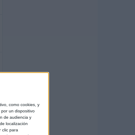
ivo, como cookies, y
por un dispositivo
ón de audiencia y
de localización
 clic para