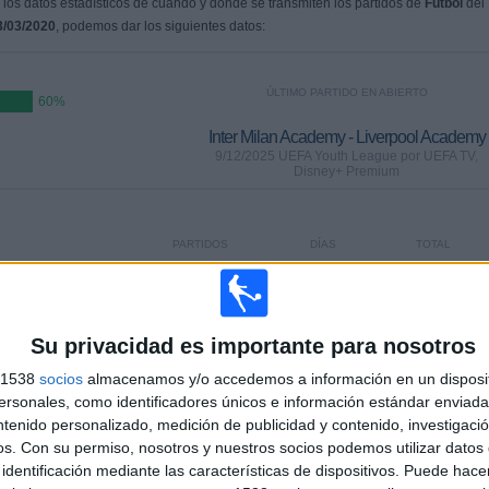
os datos estadísticos de cuándo y dónde se transmiten los partidos de
Fútbol
del
3/03/2020
, podemos dar los siguientes datos:
ÚLTIMO PARTIDO EN ABIERTO
60%
Inter Milan Academy - Liverpool Academy
9/12/2025 UEFA Youth League por UEFA TV,
Disney+ Premium
PARTIDOS
DÍAS
TOTAL
0
240
5
CONSECUTIVOS
SIN PARTIDO
CANALES TV
DE PAGO
GRATUÍTO
Su privacidad es importante para nosotros
s 1538
socios
almacenamos y/o accedemos a información en un disposit
sonales, como identificadores únicos e información estándar enviada 
ntenido personalizado, medición de publicidad y contenido, investigaci
os.
Con su permiso, nosotros y nuestros socios podemos utilizar datos 
TOTAL
MÁXIMO
TOTAL
identificación mediante las características de dispositivos. Puede hacer
4
2
18