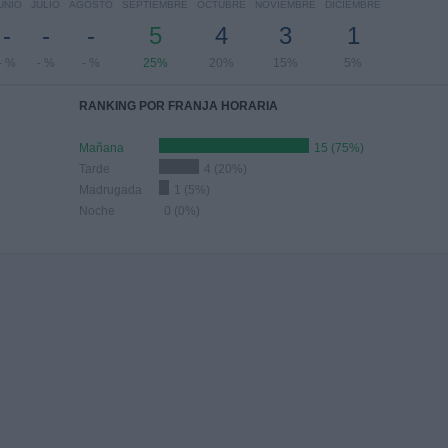
UNIO
JULIO
AGOSTO
SEPTIEMBRE
OCTUBRE
NOVIEMBRE
DICIEMBRE
-
-
-
5
4
3
1
- %
- %
- %
25%
20%
15%
5%
RANKING POR FRANJA HORARIA
Mañana
15 (75%)
Tarde
4 (20%)
Madrugada
1 (5%)
Noche
0 (0%)