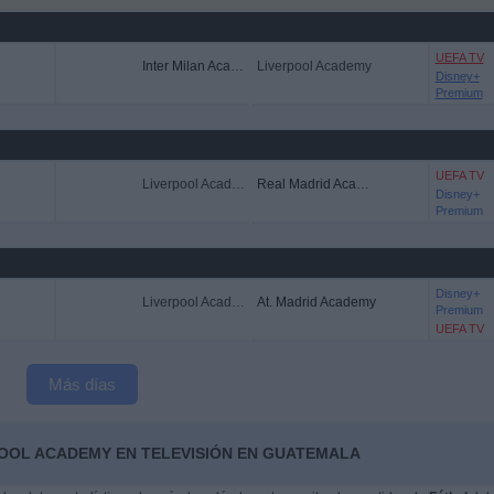
UEFA TV
Inter Milan Academy
Liverpool Academy
Disney+
Premium
UEFA TV
Liverpool Academy
Real Madrid Academy
Disney+
Premium
Disney+
Liverpool Academy
At. Madrid Academy
Premium
UEFA TV
Más días
POOL ACADEMY EN TELEVISIÓN EN GUATEMALA