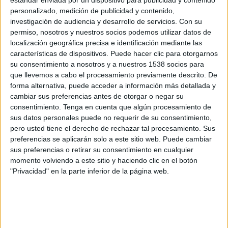
estándar enviada por un dispositivo para publicidad y contenido
Tokyo Verdy Beleza
personalizado, medición de publicidad y contenido,
Disney+ Premium
investigación de audiencia y desarrollo de servicios.
Con su
permiso, nosotros y nuestros socios podemos utilizar datos de
Sábado, 16/05/2026
localización geográfica precisa e identificación mediante las
características de dispositivos. Puede hacer clic para otorgarnos
00:15
A-League Women
su consentimiento a nosotros y a nuestros 1538 socios para
que llevemos a cabo el procesamiento previamente descrito. De
Melbourne City Women
forma alternativa, puede acceder a información más detallada y
Wellington Phoenix Women
cambiar sus preferencias antes de otorgar o negar su
A-Leagues YouTube
consentimiento.
Tenga en cuenta que algún procesamiento de
sus datos personales puede no requerir de su consentimiento,
pero usted tiene el derecho de rechazar tal procesamiento. Sus
Viernes, 8/05/2026
preferencias se aplicarán solo a este sitio web. Puede cambiar
22:00
A-League Women
sus preferencias o retirar su consentimiento en cualquier
momento volviendo a este sitio y haciendo clic en el botón
Melbourne City Women
"Privacidad" en la parte inferior de la página web.
Melbourne Victory Women
A-Leagues YouTube
Más días