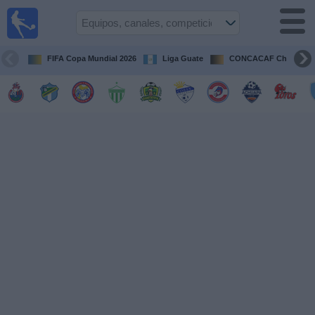
Fútbol en
Vivo
Guatemala
FIFA Copa Mundial 2026
Liga Guate
CONCACAF Champion
Guía de
Partidos
Televisados
Fútbol
hoy
Equipos
Competiciones
Canales
TV
Otros