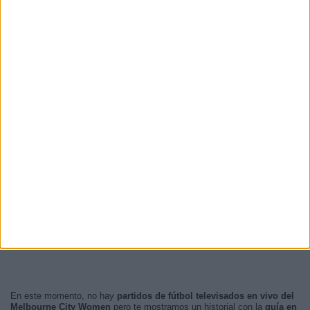
En este momento, no hay
partidos de fútbol televisados en vivo del
Melbourne City Women
pero te mostramos un historial con la
guía en