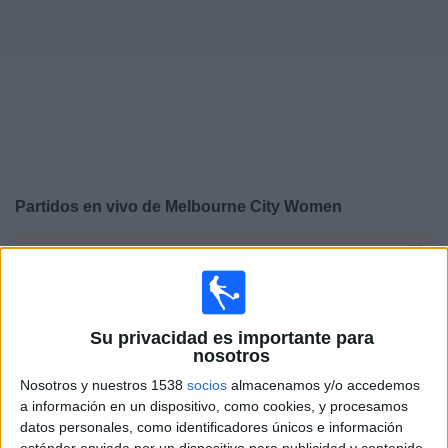
Deportes
Noticias
Widget
Partidos en vivo de
Melbourne City Women
×
Melbourne City Women: Actualmente no hay ningún
partido en vivo por TV. Puedes consultar el historial de
partidos emitidos anteriormente.
Su privacidad es importante para
nosotros
Martes, 19/05/2026
Nosotros y nuestros 1538
socios
almacenamos y/o accedemos
23:00
AFC Women's Champions League
a información en un dispositivo, como cookies, y procesamos
datos personales, como identificadores únicos e información
Melbourne City Women