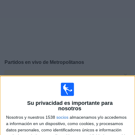
Deportes
Noticias
Widget
Partidos en vivo de
Metropolitanos
×
Metropolitanos: Actualmente no hay ningún partido en
vivo por TV. Puedes consultar el historial de partidos
emitidos anteriormente.
Su privacidad es importante para
Miércoles, 5/08/2026
nosotros
Nosotros y nuestros 1538
socios
almacenamos y/o accedemos
16:30
Liga Futve
a información en un dispositivo, como cookies, y procesamos
La Guaira
datos personales, como identificadores únicos e información