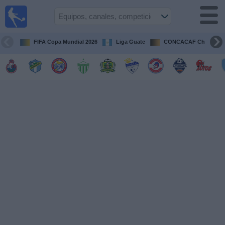
Fútbol en
Vivo
Guatemala
FIFA Copa Mundial 2026
Liga Guate
CONCACAF Champion
Guía de
Partidos
Televisados
Fútbol
hoy
Equipos
Competiciones
Canales
TV
Otros