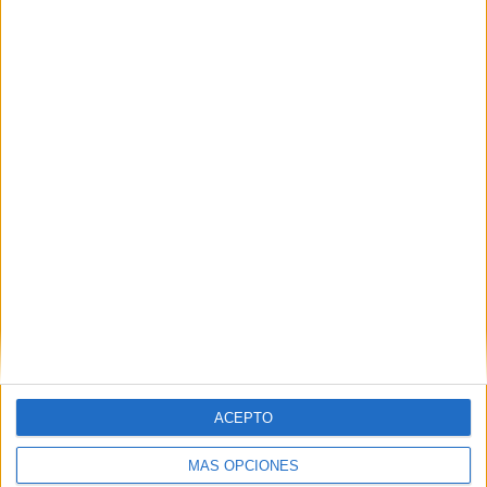
TOTAL
MÁXIMO
TOTAL
3
14
27
COMPETICIONES
VS Monagas
RIVALES
SC
RANKING POR EQUIPOS
Monagas SC
14 (8.97%)
Carabobo
12 (7.69%)
Caracas FC
11 (7.05%)
Estudiantes Mérida
10 (6.41%)
Puerto Cabello
10 (6.41%)
Ver ranking completo
RANKING POR COMPETICIONES
Liga Futve
143 (91.67%)
ACEPTO
Copa Sudamericana
7 (4.49%)
Copa Libertadores
6 (3.85%)
MÁS OPCIONES