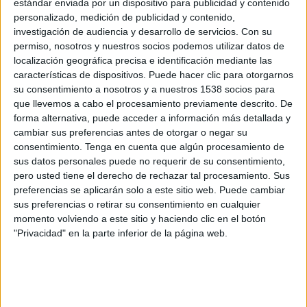
estándar enviada por un dispositivo para publicidad y contenido
Metropolitanos
personalizado, medición de publicidad y contenido,
Liga Futve YouTube
LigaFUTVE App
investigación de audiencia y desarrollo de servicios.
Con su
permiso, nosotros y nuestros socios podemos utilizar datos de
Domingo, 2/08/2026
localización geográfica precisa e identificación mediante las
características de dispositivos. Puede hacer clic para otorgarnos
16:30
Liga Futve
su consentimiento a nosotros y a nuestros 1538 socios para
que llevemos a cabo el procesamiento previamente descrito. De
Metropolitanos
forma alternativa, puede acceder a información más detallada y
Puerto Cabello
cambiar sus preferencias antes de otorgar o negar su
Liga Futve YouTube
LigaFUTVE App
consentimiento.
Tenga en cuenta que algún procesamiento de
sus datos personales puede no requerir de su consentimiento,
pero usted tiene el derecho de rechazar tal procesamiento. Sus
Domingo, 31/05/2026
preferencias se aplicarán solo a este sitio web. Puede cambiar
15:00
Liga Futve
sus preferencias o retirar su consentimiento en cualquier
momento volviendo a este sitio y haciendo clic en el botón
Metropolitanos
"Privacidad" en la parte inferior de la página web.
Carabobo
Liga Futve YouTube
LigaFUTVE App
Más días