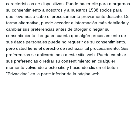
18:00
características de dispositivos. Puede hacer clic para otorgarnos
Premier League Ucrania
su consentimiento a nosotros y a nuestros 1538 socios para
FC Epitsentr
que llevemos a cabo el procesamiento previamente descrito. De
forma alternativa, puede acceder a información más detallada y
NK Veres Rivne
cambiar sus preferencias antes de otorgar o negar su
OneFootball PPV
consentimiento.
Tenga en cuenta que algún procesamiento de
sus datos personales puede no requerir de su consentimiento,
pero usted tiene el derecho de rechazar tal procesamiento. Sus
DATOS ESTADÍSTICOS DEL EQUIPO NK VERES RIVNE EN
preferencias se aplicarán solo a este sitio web. Puede cambiar
TELEVISIÓN EN GUATEMALA
sus preferencias o retirar su consentimiento en cualquier
momento volviendo a este sitio y haciendo clic en el botón
A fecha de hoy
8/08/2026
y desde que esta web recoge los datos
"Privacidad" en la parte inferior de la página web.
estadísticos de cuándo y dónde se transmiten los partidos de
Fútbol
del
equipo
NK Veres Rivne
en
Guatemala
, que fue el
23/08/2022
, podemos
dar los siguientes datos:
89
PARTIDOS TELEVISADOS
20 partidos en abierto
22.47%