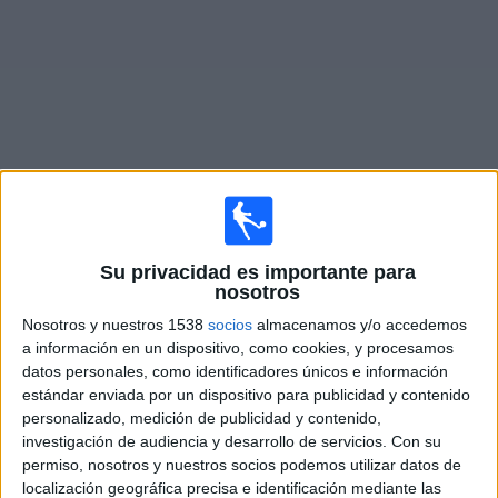
Deportes
Noticias
Widget
Partidos en vivo de
NK Veres Rivne
Su privacidad es importante para
Partidos de hoy domingo, 9/08/2026
nosotros
09:00
Premier League Ucrania
Nosotros y nuestros 1538
socios
almacenamos y/o accedemos
a información en un dispositivo, como cookies, y procesamos
NK Veres Rivne
datos personales, como identificadores únicos e información
Dynamo Kyiv
estándar enviada por un dispositivo para publicidad y contenido
personalizado, medición de publicidad y contenido,
OneFootball PPV
investigación de audiencia y desarrollo de servicios.
Con su
permiso, nosotros y nuestros socios podemos utilizar datos de
Viernes, 14/08/2026
localización geográfica precisa e identificación mediante las