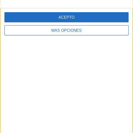
Premier League Ucrania
89 (100%)
Ver ranking completo
ACEPTO
MÁS OPCIONES
Nº DE PARTIDOS POR DÍA DE LA SEMANA
LUNES
MARTES
MIÉRCOLES
JUEVES
VIERNES
11
2
2
-
15
12.36%
2.25%
2.25%
- %
16.85%
SÁBADO
DOMINGO
28
31
31.46%
34.83%
Nº DE PARTIDOS POR MES
ENERO
FEBRERO
MARZO
ABRIL
MAYO
JUNIO
JULIO
-
4
8
13
9
-
-
- %
4.49%
8.99%
14.61%
10.11%
- %
- %