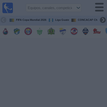
Fútbol en
Vivo
Guatemala
FIFA Copa Mundial 2026
Liga Guate
CONCACAF Champion
Guía de
Partidos
Televisados
Fútbol
hoy
Equipos
Competiciones
Canales
TV
Otros