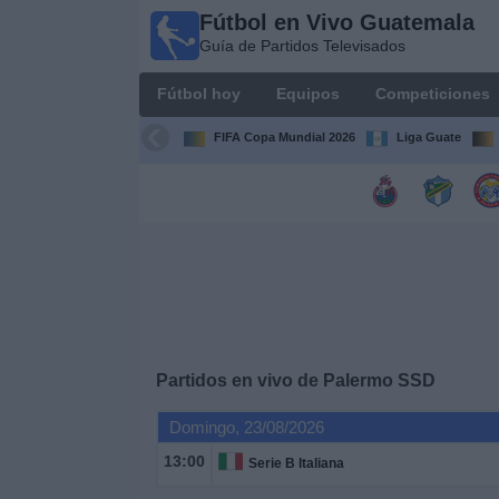
Fútbol en Vivo Guatemala
Fútbol en
Guía de Partidos Televisados
Vivo
Guatemala
Fútbol hoy
Equipos
Competiciones
Guía de
Partidos
FIFA Copa Mundial 2026
Liga Guate
Televisados
Fútbol
hoy
Equipos
Competiciones
Partidos en vivo de
Palermo SSD
Canales
Domingo, 23/08/2026
TV
13:00
Serie B Italiana
Otros