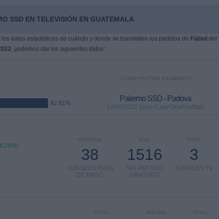
MO SSD EN TELEVISIÓN EN GUATEMALA
os datos estadísticos de cuándo y dónde se transmiten los partidos de
Fútbol
del
2022
, podemos dar los siguientes datos:
ÚLTIMO PARTIDO EN ABIERTO
Palermo SSD - Padova
82.61%
12/06/2022 Serie C por OneFootball
PARTIDOS
DÍAS
TOTAL
78.26%)
38
1516
3
CONSECUTIVOS
SIN PARTIDO
CANALES TV
DE PAGO
GRATUÍTO
TOTAL
MÁXIMO
TOTAL