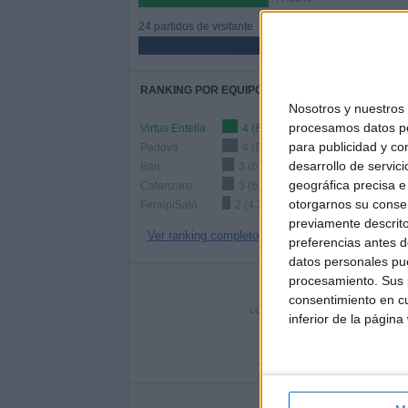
24 partidos de visitante
52.17%
RANKING POR EQUIPOS
Nosotros y nuestro
procesamos datos per
Virtus Entella
4 (8.7%)
para publicidad y co
Padova
4 (8.7%)
desarrollo de servici
Bari
3 (6.52%)
geográfica precisa e 
Catanzaro
3 (6.52%)
otorgarnos su conse
FeralpiSalò
2 (4.35%)
previamente descrito
Ver ranking completo
preferencias antes d
datos personales pue
procesamiento. Sus p
Nº DE 
consentimiento en cu
LUNES
MARTES
MIÉRC
inferior de la página
-
5
- %
10.87%
6.5