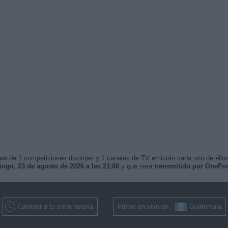
ivo
de 1 competiciones distintas y 1 canales de TV emitirán cada uno de ellos
ngo, 23 de agosto de 2026 a las 21:00
y que será
transmitido por OneFo
Cambiar a tu zona horaria
Fútbol en vivo en
Guatemala