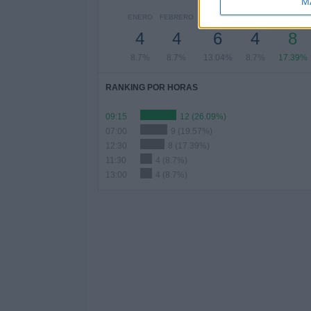
M
ENERO
FEBRERO
MARZO
ABRIL
MAYO
4
4
6
4
8
8.7%
8.7%
13.04%
8.7%
17.39%
RANKING POR HORAS
09:15
12 (26.09%)
07:00
9 (19.57%)
12:30
8 (17.39%)
11:30
4 (8.7%)
13:00
4 (8.7%)