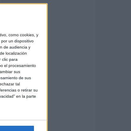
ivo, como cookies, y
por un dispositivo
ón de audiencia y
de localización
 clic para
bo el procesamiento
cambiar sus
esamiento de sus
echazar tal
erencias o retirar su
vacidad" en la parte