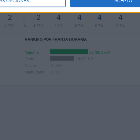
ÁS OPCIONES
ACEPTO
JUNIO
JULIO
AGOSTO
SEPTIEMBRE
OCTUBRE
NOVIEMBRE
DICIEMBRE
2
-
2
4
4
4
4
4.35%
- %
4.35%
8.7%
8.7%
8.7%
8.7%
RANKING POR FRANJA HORARIA
Mañana
28 (60.87%)
Tarde
18 (39.13%)
Noche
0 (0%)
Madrugada
0 (0%)