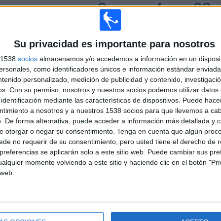
3
4
22
COMPETICIONES
VS Virtus
RIVALES
Entella
Su privacidad es importante para nosotros
RANKING POR COMPETICIONES
s 1538
socios
almacenamos y/o accedemos a información en un disposit
sonales, como identificadores únicos e información estándar enviada 
Serie B Italiana
36 (78.26%)
ntenido personalizado, medición de publicidad y contenido, investigaci
Serie C
8 (17.39%)
os.
Con su permiso, nosotros y nuestros socios podemos utilizar datos 
Coppa Italia
2 (4.35%)
identificación mediante las características de dispositivos. Puede hacer
Ver ranking completo
ntimiento a nosotros y a nuestros 1538 socios para que llevemos a ca
. De forma alternativa, puede acceder a información más detallada y 
e otorgar o negar su consentimiento.
Tenga en cuenta que algún proc
de no requerir de su consentimiento, pero usted tiene el derecho de r
referencias se aplicarán solo a este sitio web. Puede cambiar sus pref
PARTIDOS POR DÍA DE LA SEMANA
alquier momento volviendo a este sitio y haciendo clic en el botón "Pri
OLES
JUEVES
VIERNES
SÁBADO
DOMINGO
 web.
3
1
5
21
11
2%
2.17%
10.87%
45.65%
23.91%
Nº DE PARTIDOS POR MES