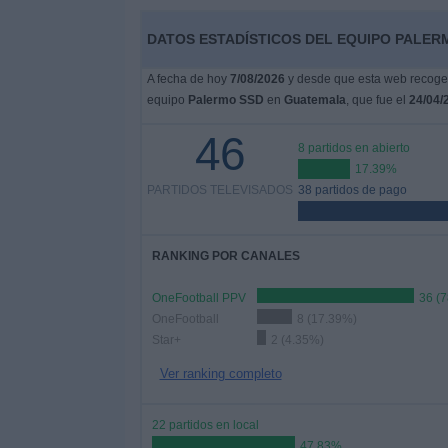
Deportes
DATOS ESTADÍSTICOS DEL EQUIPO PALER
Noticias
A fecha de hoy
7/08/2026
y desde que esta web recoge l
equipo
Palermo SSD
en
Guatemala
, que fue el
24/04/
Widget
46
8 partidos en abierto
17.39%
PARTIDOS TELEVISADOS
38 partidos de pago
RANKING POR CANALES
OneFootball PPV
36 (
OneFootball
8 (17.39%)
Star+
2 (4.35%)
Ver ranking completo
22 partidos en local
47.83%