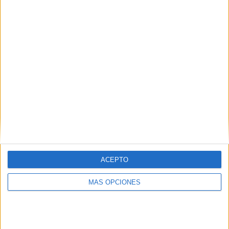
TOTAL
MÁXIMO
TOTAL
1
1
4
COMPETICIONES
VS Real Hope
RIVALES
FA
RANKING POR EQUIPOS
Real Hope FA
1 (25%)
Cavalier SC
1 (25%)
Arnett Gardens
1 (25%)
Mount Pleasant FA
1 (25%)
Ver ranking completo
ACEPTO
RANKING POR COMPETICIONES
MÁS OPCIONES
Caribbean Club Championship
4 (100%)
Ver ranking completo