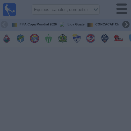
Fútbol en
Vivo
Guatemala
FIFA Copa Mundial 2026
Liga Guate
CONCACAF Champion
Guía de
Partidos
Televisados
Fútbol
hoy
Equipos
Competiciones
Canales
TV
Otros