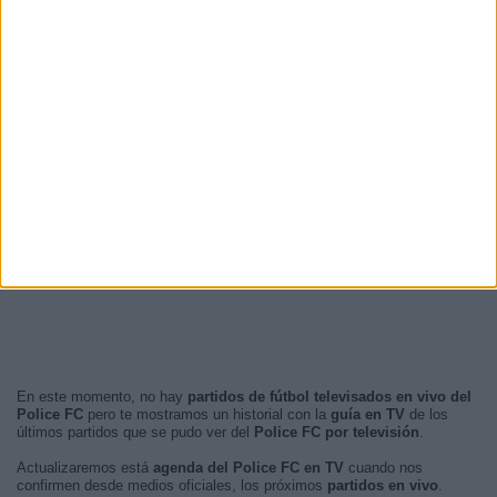
En este momento, no hay
partidos de fútbol televisados en vivo del
Police FC
pero te mostramos un historial con la
guía en TV
de los
últimos partidos que se pudo ver del
Police FC por televisión
.
Actualizaremos está
agenda del Police FC en TV
cuando nos
confirmen desde medios oficiales, los próximos
partidos en vivo
.