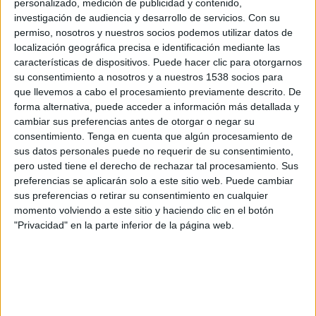
personalizado, medición de publicidad y contenido,
Police FC
investigación de audiencia y desarrollo de servicios.
Con su
Mount Pleasant FA
permiso, nosotros y nuestros socios podemos utilizar datos de
Disney+ Premium
CONCACAF YouTube
localización geográfica precisa e identificación mediante las
características de dispositivos. Puede hacer clic para otorgarnos
Jueves, 19/09/2024
su consentimiento a nosotros y a nuestros 1538 socios para
que llevemos a cabo el procesamiento previamente descrito. De
18:00
Caribbean Club Championship
forma alternativa, puede acceder a información más detallada y
Fase de grupos
cambiar sus preferencias antes de otorgar o negar su
consentimiento.
Tenga en cuenta que algún procesamiento de
Police FC
sus datos personales puede no requerir de su consentimiento,
Arnett Gardens
pero usted tiene el derecho de rechazar tal procesamiento. Sus
Disney+ Premium
CONCACAF YouTube
preferencias se aplicarán solo a este sitio web. Puede cambiar
sus preferencias o retirar su consentimiento en cualquier
momento volviendo a este sitio y haciendo clic en el botón
Jueves, 29/08/2024
"Privacidad" en la parte inferior de la página web.
18:00
Caribbean Club Championship
Fase de grupos
Cavalier SC
Police FC
Disney+ Premium
CONCACAF YouTube