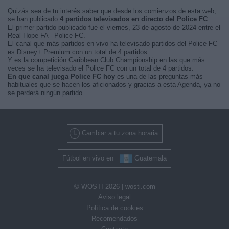
Quizás sea de tu interés saber que desde los comienzos de esta web,
se han publicado
4 partidos televisados en directo del Police FC
.
El primer partido publicado fue el viernes, 23 de agosto de 2024 entre el
Real Hope FA - Police FC.
El canal que más partidos en vivo ha televisado partidos del Police FC
es Disney+ Premium con un total de 4 partidos.
Y es la competición Caribbean Club Championship en las que más
veces se ha televisado el Police FC con un total de 4 partidos.
En que canal juega Police FC hoy
es una de las preguntas más
habituales que se hacen los aficionados y gracias a esta Agenda, ya no
se perderá ningún partido.
Cambiar a tu zona horaria
Fútbol en vivo en
Guatemala
© WOSTI 2026 |
wosti.com
Aviso legal
Política de cookies
Recomendados