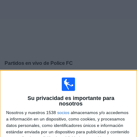
Deportes
Noticias
Widget
Partidos en vivo de
Police FC
×
Police FC: Actualmente no hay ningún partido en vivo
por TV. Puedes consultar el historial de partidos
emitidos anteriormente.
Su privacidad es importante para
nosotros
Jueves, 26/09/2024
Nosotros y nuestros 1538
socios
almacenamos y/o accedemos
a información en un dispositivo, como cookies, y procesamos
16:00
Caribbean Club Championship
datos personales, como identificadores únicos e información
Fase de grupos
estándar enviada por un dispositivo para publicidad y contenido