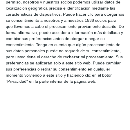
permiso, nosotros y nuestros socios podemos utilizar datos de
Miércoles, 12/08/2026
localización geográfica precisa e identificación mediante las
características de dispositivos. Puede hacer clic para otorgarnos
18:30
Copa Sudamericana
su consentimiento a nosotros y a nuestros 1538 socios para
1/8 de final
que llevemos a cabo el procesamiento previamente descrito. De
forma alternativa, puede acceder a información más detallada y
Santa Fe
cambiar sus preferencias antes de otorgar o negar su
River Plate
consentimiento.
Tenga en cuenta que algún procesamiento de
Disney+ Premium
sus datos personales puede no requerir de su consentimiento,
pero usted tiene el derecho de rechazar tal procesamiento. Sus
preferencias se aplicarán solo a este sitio web. Puede cambiar
DATOS ESTADÍSTICOS DEL EQUIPO RIVER PLATE EN
sus preferencias o retirar su consentimiento en cualquier
TELEVISIÓN EN GUATEMALA
momento volviendo a este sitio y haciendo clic en el botón
"Privacidad" en la parte inferior de la página web.
A fecha de hoy
8/08/2026
y desde que esta web recoge los datos
estadísticos de cuándo y dónde se transmiten los partidos de
Fútbol
del
equipo
River Plate
en
Guatemala
, que fue el
1/09/2014
, podemos dar los
siguientes datos:
423