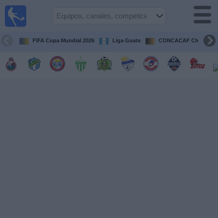
Fútbol en
Vivo
Guatemala
FIFA Copa Mundial 2026
Liga Guate
CONCACAF Champion
Guía de
Partidos
Televisados
Fútbol
hoy
Equipos
Competiciones
Canales
TV
Otros