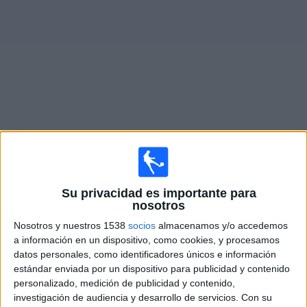
Deportes
Noticias
Widget
Partidos en vivo de
River Plate
Partidos de hoy sábado, 8/08/2026
Su privacidad es importante para
14:00
Primera División Argentina
nosotros
Torneo Clausura
Nosotros y nuestros 1538
socios
almacenamos y/o accedemos
Tigre
a información en un dispositivo, como cookies, y procesamos
River Plate
datos personales, como identificadores únicos e información
estándar enviada por un dispositivo para publicidad y contenido
Disney+ Premium
ESPN 5
personalizado, medición de publicidad y contenido,
Fanatiz (Míralo en vivo)
investigación de audiencia y desarrollo de servicios.
Con su