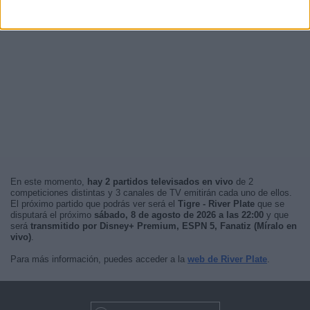
En este momento,
hay 2 partidos televisados en vivo
de 2
competiciones distintas y 3 canales de TV emitirán cada uno de ellos.
El próximo partido que podrás ver será el
Tigre - River Plate
que se
disputará el próximo
sábado, 8 de agosto de 2026 a las 22:00
y que
será
transmitido por Disney+ Premium, ESPN 5, Fanatiz (Míralo en
vivo)
.
Para más información, puedes acceder a la
web de River Plate
.